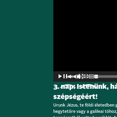
00:00
3. nap: Istenünk, 
szépségéért!
Urunk Jézus, te földi életedben
hegytetőre vagy a galileai tóho