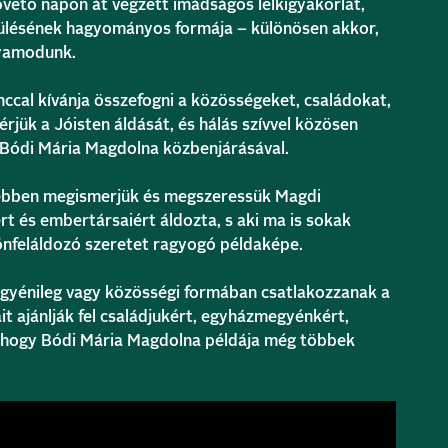
övető napon át végzett imádságos lelkigyakorlat,
szülésének hagyományos formája – különösen akkor,
lyamodunk.
ccal kívánja összefogni a közösségeket, családokat,
rjük a Jóisten áldását, és hálás szívvel közösen
Bódi Mária Magdolna közbenjárásával.
yebben megismerjük és megszeressük Magdi
ért és embertársaiért áldozta, s aki ma is sokak
 önfeláldozó szeretet ragyogó példaképe.
 egyénileg vagy közösségi formában csatlakozzanak a
it ajánlják fel családjukért, egyházmegyénkért,
, hogy Bódi Mária Magdolna példája még többek