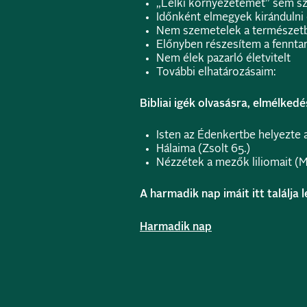
„Lelki környezetemet” sem s
Időnként elmegyek kirándulni é
Nem szemetelek a természet
Előnyben részesítem a fennta
Nem élek pazarló életvitelt
További elhatározásaim:
Bibliai igék olvasásra, elmélkedé
Isten az Édenkertbe helyezte a
Hálaima (Zsolt 65.)
Nézzétek a mezők liliomait (M
A harmadik nap imáit itt találja 
Harmadik nap