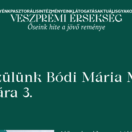
YÉNK
PASZTORÁLIS
INTÉZMÉNYEINK
LÁTOGATÁS
AKTUÁLIS
GYAKO
zülünk Bódi Mária
ra 3.