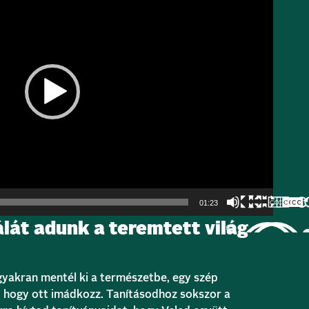
01:23
hálát adunk a teremtett világ
 gyakran mentél ki a természetbe, egy szép
z, hogy ott imádkozz. Tanításodhoz sokszor a