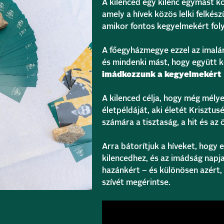
A kilenced egy kilenc egymást k
amely a hívek közös lelki felké
amikor fontos kegyelmekért fo
A főegyházmegye ezzel az imalán
és mindenki mást, hogy együtt ké
imádkozzunk a kegyelmekért
A kilenced célja, hogy még mél
életpéldáját, aki életét Krisztus
számára a tisztaság, a hit és az
Arra bátorítjuk a híveket, hogy
kilencedhez, és az imádság napja
hazánkért – és különösen azért
szívét megérintse.
Videólejátszó