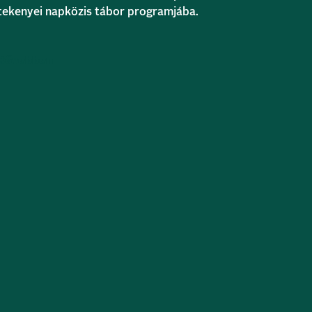
tekenyei napközis tábor programjába.
Bővebben