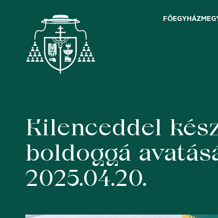
FŐEGYHÁZMEG
Kilenceddel kés
Skip
to
content
boldoggá avatásá
2025.04.20.