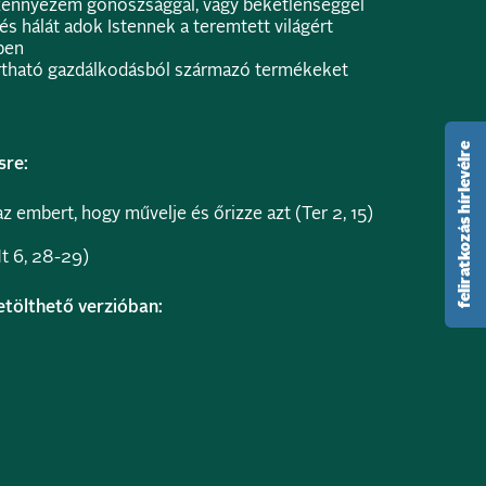
zennyezem gonoszsággal, vagy békétlenséggel
s hálát adok Istennek a teremtett világért
ben
rtható gazdálkodásból származó termékeket
feliratkozás hírlevélre
sre:
z embert, hogy művelje és őrizze azt (Ter 2, 15)
t 6, 28-29)
letölthető verzióban: