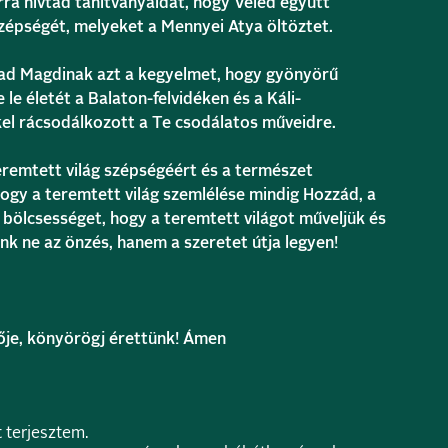
rra hívtad tanítványaidat, hogy Veled együtt
szépségét, melyeket a Mennyei Atya öltöztet.
ad Magdinak azt a kegyelmet, hogy gyönyörű
le életét a Balaton-felvidéken és a Káli-
kel rácsodálkozott a Te csodálatos műveidre.
eremtett világ szépségéért és a természet
gy a teremtett világ szemlélése mindig Hozzád, a
 bölcsességet, hogy a teremtett világot műveljük és
nk ne az önzés, hanem a szeretet útja legyen!
nője, könyörögj érettünk! Ámen
t terjesztem.