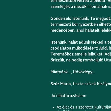
természetből vetted a példát. A
szemléljék a mezők liliomainak 
Gondviselő Istenünk, Te megadt
természeti környezetben élhette 
medencében, ahol hálatelt lélek
Istenünk, hálát adunk Neked a t
csodálatos működéséért! Add, ho
Teremtőhöz emelje lelküket! Adj
őrizzük, ne pedig romboljuk! Utu
Miatyánk…, Üdvözlégy…
Szűz Mária, tiszta szívek Király
Jó elhatározásaim:
Az élet és a szeretet kultúrájá