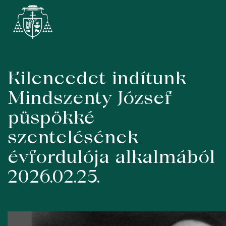
Kilencedet indítunk
Skip
to
Mindszenty József
content
püspökké
szentelésének
évfordulója alkalmából
2026.02.25.