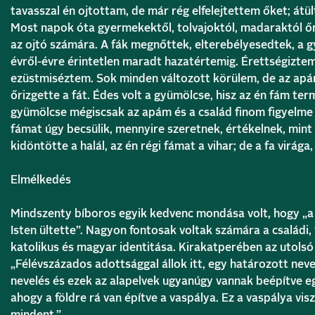
tavasszal én ojtottam, de már rég elfelejtettem őket; átül
Most napok óta gyermekektől, tolvajoktól, madaraktól őr
az ojtó számára. A fák megnőttek, elterebélyesedtek, a g
évről-évre érintetlen maradt hazatértemig. Érettségizte
ezüstmiséztem. Sok minden változott körülem, de az apá
őrizgette a fát. Édes volt a gyümölcse, hisz az én fám te
gyümölcse mégiscsak az apám és a család finom figyelme é
fámat úgy becsülik, mennyire szeretnek, értékelnek, mi
kidöntötte a halál, az én régi fámat a vihar; de a fa virága
Elmélkedés
Mindszenty bíboros egyik kedvenc mondása volt, hogy „a v
Isten ültette”. Nagyon fontosak voltak számára a családi, 
katolikus és magyar identitása. Kirakatperében az utolsó s
„Félévszázados adottsággal állok itt, egy határozott nevel
nevelés és ezek az alapelvek ugyanúgy vannak beépítve e
ahogy a földre rá van építve a vaspálya. Ez a vaspálya v