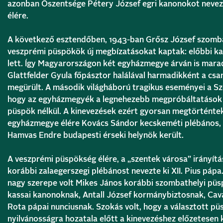
azonban Őszentsége Pétery József egri kanonokot nevez
élére.
A következő esztendőben, 1943-ban Grősz József szomba
veszprémi püspökök új megbízatásokat kaptak: előbbi kal
lett. Így Magyarországon két egyházmegye árván is marad
Glattfelder Gyula főpásztor halálával harmadikként a cs
megürült. A második világháború tragikus eseményei a Sz
hogy az egyházmegyék a legnehezebb megpróbáltatások
püspök nélkül. A kinevezések ezért gyorsan megtörténte
egyházmegye élére Kovács Sándor kecskeméti plébános, 
Hamvas Endre budapesti érseki helynök került.
A veszprémi püspökség élére, a „szentek városa” irányít
korábbi zalaegerszegi plébánost nevezte ki XII. Pius páp
nagy szerepe volt Mikes János korábbi szombathelyi püsp
kassai kanonoknak, Antall József kormánybiztosnak, Cava
Rota pápai nunciusnak. Szokás volt, hogy a választott p
nyilvánosságra hozatala előtt a kinevezéshez előzetesen k