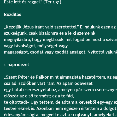
Este lett és reggel.” (Ter 1,31)
Buzdítás
„Kezdjük Jézus iránt való szeretettel.” Elindulunk ezen az
szükségünk, csak bizalomra és a lelki szemeink
megnyílására, hogy meglássuk, mit fogad be most a szívün
vagy távolságot, mélységet vagy
magasságot, csodát vagy csodátlanságot. Nyitottá válun
1. napi idézet
„Szent Péter és Pálkor mint gimnazista hazatértem, az e
családi szőlőben várt rám. Az apám odavezet
egy fiatal cseresznyefához, amelyen pár szem cseresznye
először az első termést; ez a te fád,
te ojtottad!« Úgy tettem, de adtam a kevésből egy-egy s
testvéreknek is. Azonban nem egészen értettem a dolgot
édesanyám súgta, megvette azt a 11 ojtványt, amelyeket a