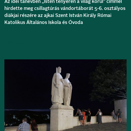
Az idei tanévben „Isten tenyerén a világ körül” címmel
hirdette meg csillagtúrás vándortáborát 5-6. osztályos
diákjai részére az ajkai Szent István Király Római
Katolikus Általános Iskola és Óvoda
Bővebben