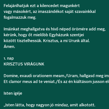
Felajánlhatjuk ezt a kilencedet magunkért
vagy másokért, az imaszándékot saját szavainkkal
fogalmazzuk meg.
Imáinkat meghallgatva és hívő néped örömére add meg,
kérünk, hogy őt mielőbb Egyházunk szentjei
között tisztelhessük. Krisztus, a mi Urunk által.
Ámen.
1. nap
KRISZTUS VIRÁGUNK
Domine, exaudi orationem meam./Uram, hallgasd meg i
Et clamor meus ad te veniat./És az én kiáltásom jusson elé
Isten igéje
„Isten látta, hogy nagyon jó mindaz, amit alkotott.