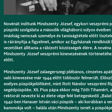
Novénát indítunk Mindszenty József, egykori veszprémi p
püspöki szolgálata a második világháború súlyos éveiben
imádság nemcsak személye és tanúságtétele előtt tisztel
is ráirányítja a figyelmet, amikor az Egyháznak rendkívül
vezetőket állítania a rábízott közösségek élére. A novén
Mindszenty József veszprémi kinevezésének történetéhez
előtt.
Mindszenty József zalaegerszegi plébános, címzetes apát
való kinevezése már 1944 előtt többször felmerült. Elős
esélyes püspökjelöltként, mint Rott Nándor veszprémi f
segédpüspöke. XII. Pius pápa ekkor még Tóth Tihamért, 
rektorát nevezte ki az élete vége felé betegeskedő „Bala
1942-ben Hanauer István váci püspök – aki korábban a v
kanonokja volt – halála után Mindszenty ismét a püspökje