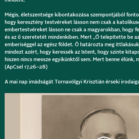
mindent.”
Mégis, életszentsége kibontakozása szempontjából fontos
hogy keresztény testvéreket lásson nem csak a katoliku
embertestvéreket lásson ne csak a magyarokban, hogy fe
és az ő szeretetét mindenkiben. Mert „Ő telepítette be a
emberiséggel az egész földet. Ő határozta meg ittlakásuk 
mindezt azért, hogy keressék az Istent, hogy szinte kitap
hiszen nincs messze egyikünktől sem. Mert benne élünk, 
(ApCsel 17,26–28)
A mai nap imádságát Tornavölgyi Krisztián érseki irodaiga
Videólejátszó