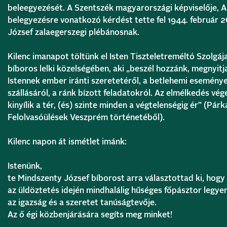
beleegyezését. A Szentszék magyarországi képviselője, A
belegyezésre vonatkozó kérdést tette fel 1944. február 
József zalaegerszegi plébánosnak.
Kilenc imanapot töltünk el Isten Tiszteletreméltó Szolgá
bíboros lelki közelségében, aki „beszél hozzánk, megnyitja
Istennek ember iránti szeretetéről, a betlehemi események
szállásáról, a ránk bízott feladatokról. Az elmélkedés vé
kinyílik a tér, (és) szinte minden a végtelenségig ér” (Párk
Felolvasóülések Veszprém történetéből).
Kilenc napon át ismétlet imánk:
Istenünk,
te Mindszenty József bíborost arra választottad ki, hogy
az üldöztetés idején mindhalálig hűséges főpásztor legyen
az igazság és a szeretet tanúságtevője.
Az ő égi közbenjárására segíts meg minket!