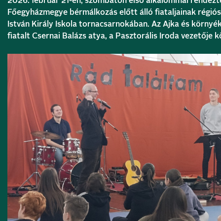
2026. február 21-én, szombaton első alkalommal rendez
Főegyházmegye bérmálkozás előtt álló fiataljainak régiós 
István Király Iskola
tornacsarnokában. Az Ajka és környék
fiatalt Csernai Balázs atya, a Pasztorális Iroda vezetője 