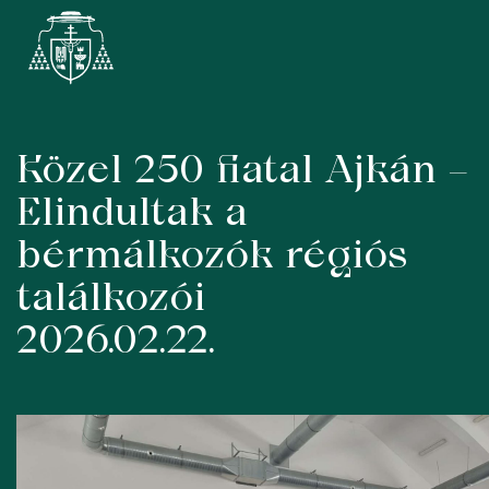
Közel 250 fiatal Ajkán –
Skip
to
Elindultak a
content
bérmálkozók régiós
találkozói
2026.02.22.