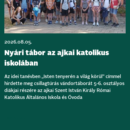
2026.08.05.
Nyári tábor az ajkai katolikus
iskolában
Az idei tanévben „Isten tenyerén a világ körül” címmel
hirdette meg csillagtúrás vándortáborát 5-6. osztályos
diákjai részére az ajkai Szent István Király Római
Katolikus Általános Iskola és Óvoda
Bővebben