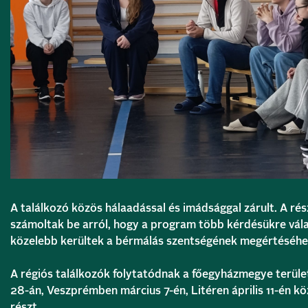
A találkozó közös hálaadással és imádsággal zárult. A r
számoltak be arról, hogy a program több kérdésükre vála
közelebb kerültek a bérmálás szentségének megértéséhe
A régiós találkozók folytatódnak a főegyházmegye terüle
28-án, Veszprémben március 7-én, Litéren április 11-én k
részt.