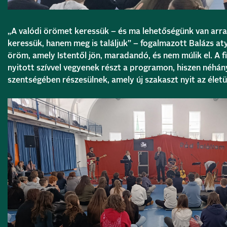
„A valódi örömet keressük – és ma lehetőségünk van arra
keressük, hanem meg is találjuk” – fogalmazott Balázs aty
öröm, amely Istentől jön, maradandó, és nem múlik el. A fi
nyitott szívvel vegyenek részt a programon, hiszen néhá
szentségében részesülnek, amely új szakaszt nyit az élet