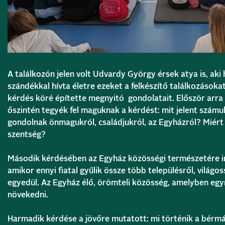
A találkozón jelen volt
Udvardy György
érsek atya is, ak
szándékkal hívta életre ezeket a felkészítő találkozásoka
kérdés köré építette megnyitó gondolatait. Először arra h
őszintén tegyék fel maguknak a kérdést: mit jelent számu
gondolnak önmagukról, családjukról, az Egyházról? Miért 
szentség?
Második kérdésében az Egyház közösségi természetére ir
amikor ennyi fiatal gyűlik össze több településről, világos
egyedül. Az Egyház élő, örömteli közösség, amelyben egy
növekedni.
Harmadik kérdése a jövőre mutatott: mi történik a bérmá