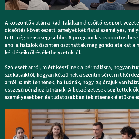
A köszöntők után a Rád Találtam dicsőítő csoport vezeté
dicsőítés következett, amelyet két fiatal személyes, mél
tett még bensőségesebbé. A program kis csoportos beszé
ahol a fiatalok őszintén oszthatták meg gondolataikat a hi
kérdéseikről és élethelyzetükről.
Szó esett arról, miért készülnek a bérmálásra, hogyan t
szokásaiktól, hogyan készülnek a szentmisére, mit kérdez
arról is: mit tennének, ha tudnák, hogy 24 órájuk van hátr
összegű pénzhez jutnának. A beszélgetések segítették ő
személyesebben és tudatosabban tekintsenek életükre és