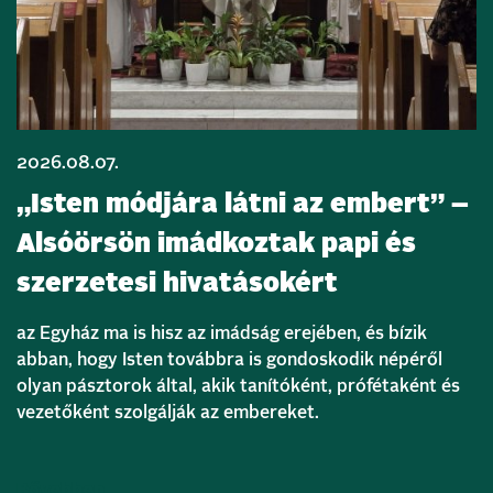
2026.08.07.
„Isten módjára látni az embert” –
Alsóörsön imádkoztak papi és
szerzetesi hivatásokért
az Egyház ma is hisz az imádság erejében, és bízik
abban, hogy Isten továbbra is gondoskodik népéről
olyan pásztorok által, akik tanítóként, prófétaként és
vezetőként szolgálják az embereket.
Bővebben