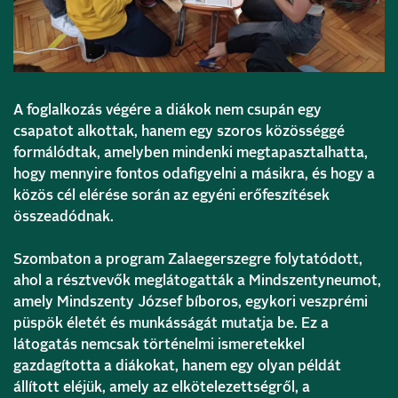
A foglalkozás végére a diákok nem csupán egy
csapatot alkottak, hanem egy szoros közösséggé
formálódtak, amelyben mindenki megtapasztalhatta,
hogy mennyire fontos odafigyelni a másikra, és hogy a
közös cél elérése során az egyéni erőfeszítések
összeadódnak.
Szombaton a program Zalaegerszegre folytatódott,
ahol a résztvevők meglátogatták a Mindszentyneumot,
amely Mindszenty József bíboros, egykori veszprémi
püspök életét és munkásságát mutatja be. Ez a
látogatás nemcsak történelmi ismeretekkel
gazdagította a diákokat, hanem egy olyan példát
állított eléjük, amely az elkötelezettségről, a