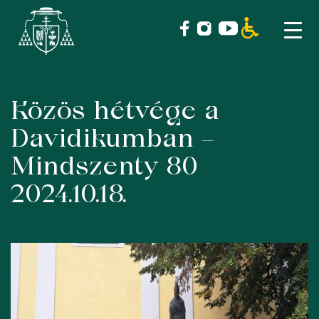
Közös hétvége a
Skip
to
Davidikumban –
content
Mindszenty 80
2024.10.18.