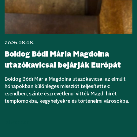
2026.08.08.
Boldog Bódi Mária Magdolna
utazókavicsai bejárják Európát
Boldog Bódi Mária Magdolna utazókavicsai az elmúlt
hónapokban különleges missziót teljesítettek:
csendben, szinte észrevétlenül vitték Magdi hírét
templomokba, kegyhelyekre és történelmi városokba.
Bővebben