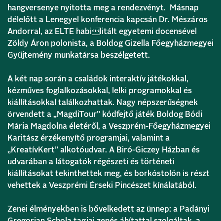
hangversenye nyitotta meg a rendezvényt. Másnap
délelőtt a Lenegyel konferencia kapcsán Dr. Mészáros
Andorral, az ELTE habilitált egyetemi docensével
Zöldy Áron polonista, a Boldog Gizella Főegyházmegyei
Gyűjtemény munkatársa beszélgetett.
A két nap során a családok interaktív játékokkal,
kézműves foglalkozásokkal, lelki programokkal és
kiállításokkal találkozhattak. Nagy népszerűségnek
örvendett a „MagdiTour” kódfejtő játék Boldog Bódi
Mária Magdolna életéről, a Veszprém-Főegyházmegyei
Karitász érzékenyítő programjai, valamint a
„KreatívKert” alkotóudvar. A Biró-Giczey Házban és
udvarában a látogatók régészeti és történeti
kiállításokat tekinthettek meg, és borkóstolón is részt
vehettek a Veszprémi Érseki Pincészet kínálatából.
Zenei élményekben is bővelkedett az ünnep: a Padányi
Gregorian Schola tagjai zenés áhítattal szolgáltak, a