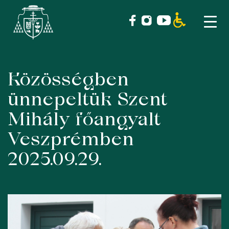
Közösségben
Skip
to
ünnepeltük Szent
content
Mihály főangyalt
Veszprémben
2025.09.29.