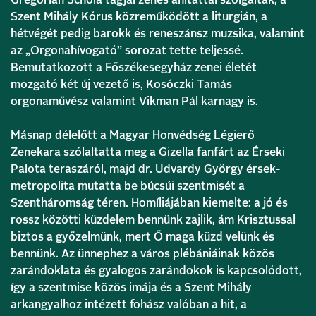
Szent Mihály Kórus közreműködött a liturgián, a
hétvégét pedig barokk és reneszánsz muzsika, valamint
az „Orgonahívogató” sorozat tette teljessé.
Bemutatkozott a Főszékesegyház zenei életét
mozgató két új vezető is, Kosóczki Tamás
orgonaművész valamint Vikman Pál karnagy is.
Másnap délelőtt a Magyar Honvédség Légierő
Zenekara szólaltatta meg a Gizella fanfárt az Érseki
Palota teraszáról, majd dr. Udvardy György érsek-
metropolita mutatta be búcsúi szentmisét a
Szentháromság téren. Homíliájában kiemelte: a jó és
rossz közötti küzdelem bennünk zajlik, ám Krisztussal
biztos a győzelmünk, mert Ő maga küzd velünk és
bennünk. Az ünnephez a város plébániáinak közös
zarándoklata és gyalogos zarándokok is kapcsolódott,
így a szentmise közös imája és a Szent Mihály
arkangyalhoz intézett fohász valóban a hit, a