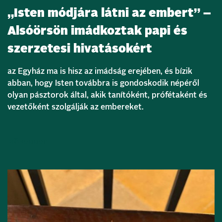
„Isten módjára látni az embert” –
Alsóörsön imádkoztak papi és
szerzetesi hivatásokért
az Egyház ma is hisz az imádság erejében, és bízik
abban, hogy Isten továbbra is gondoskodik népéről
olyan pásztorok által, akik tanítóként, prófétaként és
vezetőként szolgálják az embereket.
Bővebben