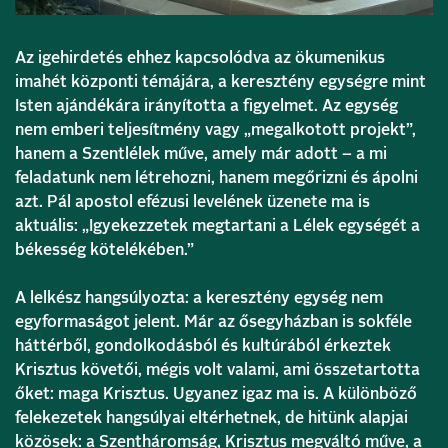
Az igehirdetés ehhez kapcsolódva az ökumenikus
imahét központi témájára, a keresztény egységre mint
Isten ajándékára irányította a figyelmet. Az egység
nem emberi teljesítmény vagy „megalkotott projekt”,
hanem a Szentlélek műve, amely már adott – a mi
feladatunk nem létrehozni, hanem megőrizni és ápolni
azt. Pál apostol efézusi levelének üzenete ma is
aktuális: „Igyekezzetek megtartani a Lélek egységét a
békesség kötelékében.”
A lelkész hangsúlyozta: a keresztény egység nem
egyformaságot jelent. Már az ősegyházban is sokféle
háttérből, gondolkodásból és kultúrából érkeztek
Krisztus követői, mégis volt valami, ami összetartotta
őket: maga Krisztus. Ugyanez igaz ma is. A különböző
felekezetek hangsúlyai eltérhetnek, de hitünk alapjai
közösek: a Szentháromság, Krisztus megváltó műve, a