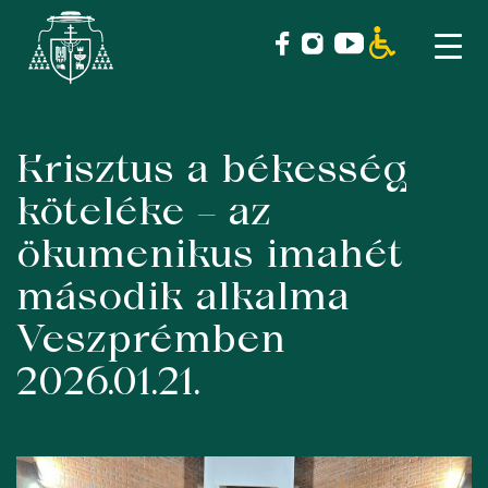
Krisztus a békesség
Skip
to
köteléke – az
content
ökumenikus imahét
második alkalma
Veszprémben
2026.01.21.