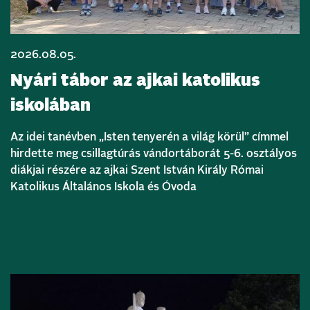
2026.08.05.
Nyári tábor az ajkai katolikus
iskolában
Az idei tanévben „Isten tenyerén a világ körül” címmel
hirdette meg csillagtúrás vándortáborát 5-6. osztályos
diákjai részére az ajkai Szent István Király Római
Katolikus Általános Iskola és Óvoda
Bővebben