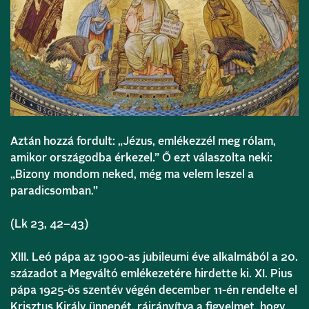
Aztán hozzá fordult: „Jézus, emlékezzél meg rólam,
amikor országodba érkezel.” Ő ezt válaszolta neki:
„Bizony mondom neked, még ma velem leszel a
paradicsomban.”
(Lk 23, 42–43)
XIII. Leó pápa az 1900-as jubileumi éve alkalmából a 20.
századot a Megváltó emlékezetére hirdette ki. XI. Pius
pápa 1925-ös szentév végén december 11-én rendelte el
Krisztus Király ünnepét, ráirányítva a figyelmet, hogy