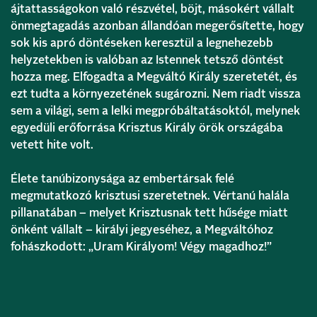
ájtattasságokon való részvétel, böjt, másokért vállalt
önmegtagadás azonban állandóan megerősítette, hogy
sok kis apró döntéseken keresztül a legnehezebb
helyzetekben is valóban az Istennek tetsző döntést
hozza meg. Elfogadta a Megváltó Király szeretetét, és
ezt tudta a környezetének sugározni. Nem riadt vissza
sem a világi, sem a lelki megpróbáltatásoktól, melynek
egyedüli erőforrása Krisztus Király örök országába
vetett hite volt.
Élete tanúbizonysága az embertársak felé
megmutatkozó krisztusi szeretetnek. Vértanú halála
pillanatában – melyet Krisztusnak tett hűsége miatt
önként vállalt – királyi jegyeséhez, a Megváltóhoz
fohászkodott: „Uram Királyom! Végy magadhoz!”