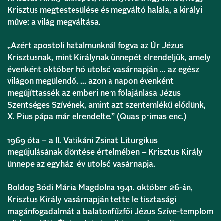
Krisztus megtestesülése és megváltó halála, a királyi
műve: a világ megváltása.
„Azért apostoli hatalmunknál fogva az Úr Jézus
Krisztusnak, mint Királynak ünnepét elrendeljük, amely
évenként október hó utolsó vasárnapján … az egész
világon megülendő. … azon a napon évenként
megújíttassék az emberi nem fölajánlása Jézus
Szentséges Szívének, amint azt szentemlékű elődünk,
X. Pius pápa már elrendelte.” (Quas primas enc.)
1969 óta – a II. Vatikáni Zsinat Liturgikus
megújulásának döntése értelmében – Krisztus Király
ünnepe az egyházi év utolsó vasárnapja.
Boldog Bódi Mária Magdolna 1941. október 26-án,
Krisztus Király vasárnapján tette le tisztasági
magánfogadalmát a balatonfűzfői Jézus Szíve-templom