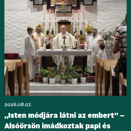
2026.08.07.
„Isten módjára látni az embert” –
Alsóörsön imádkoztak papi és