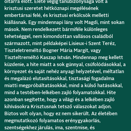
oltárra előtt. Élete végig tanúbizonysága volt a
krisztusi szeretet hétköznapi megélésének
embertársai felé, és krisztusi erkölcsök melletti
kiállásnak. Egy mindennapi lány volt Magdi, mint sokan
mások. Nem rendelkezett bármiféle különleges
tehetséggel, nem kimondottan vallásos családból
származott, mint példaképei Lisieux-i Szent Teréz,
Tiszteletreméltó Bogner Mária Margit, vagy
Tiszteltreméltó Kaszap István. Mindennap meg kellett
küzdenie, a hite miatt a sok gúnnyal, csúfolódásokkal, a
környezet és saját nehéz anyagi helyzetével, méltatlan
és megalázó elutasításokkal, tisztasági fogadalma
miatti megpróbáltatásokkal, mind a külső hatásokkal,
mind a testében-lelkében zajló folyamatokkal. Hite
azonban segítette, hogy a világi és a lelkében zajló
kihívásokra Krisztusnak tetsző válaszokat adjon.
Biztos volt olyan, hogy ez nem sikerült. Az életében
megmutatkozó folyamatos erénygyakorlás,
szentségekhez járulás, ima, szentmise, és