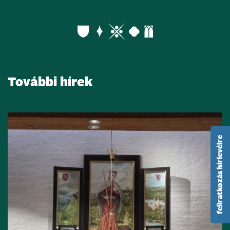
További hírek
feliratkozás hírlevélre