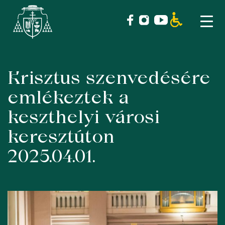
Krisztus szenvedésére
Skip
to
emlékeztek a
content
keszthelyi városi
keresztúton
2025.04.01.