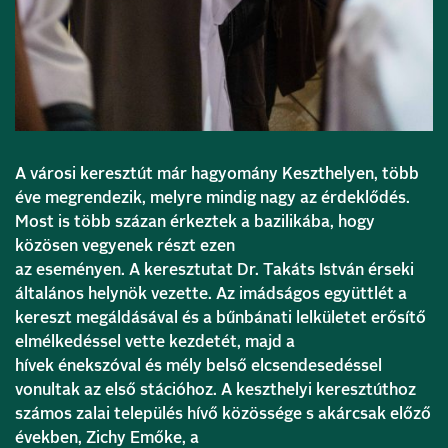
A városi keresztút már hagyomány Keszthelyen, több
éve megrendezik, melyre mindig nagy az érdeklődés.
Most is több százan érkeztek a bazilikába, hogy
közösen vegyenek részt ezen
az eseményen. A keresztutat Dr. Takáts István érseki
általános helynök vezette. Az imádságos együttlét a
kereszt megáldásával és a bűnbánati lelkületet erősítő
elmélkedéssel vette kezdetét, majd a
hívek énekszóval és mély belső elcsendesedéssel
vonultak az első stációhoz. A keszthelyi keresztúthoz
számos zalai település hívő közössége s akárcsak előző
években, Zichy Emőke, a