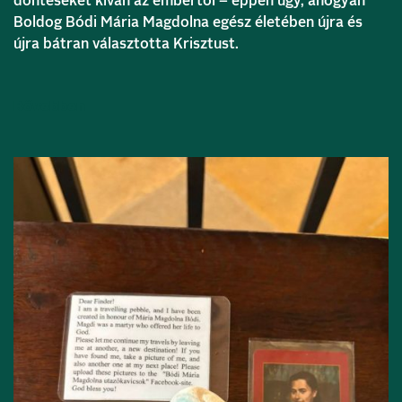
döntéseket kíván az embertől – éppen úgy, ahogyan
Boldog Bódi Mária Magdolna egész életében újra és
újra bátran választotta Krisztust.
Bővebben