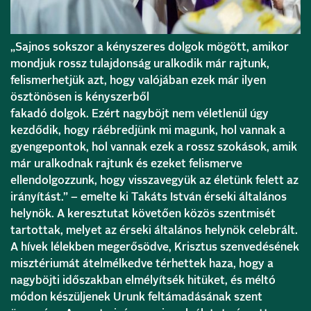
„Sajnos sokszor a kényszeres dolgok mögött, amikor
mondjuk rossz tulajdonság uralkodik már rajtunk,
felismerhetjük azt, hogy valójában ezek már ilyen
ösztönösen is kényszerből
fakadó dolgok. Ezért nagyböjt nem véletlenül úgy
kezdődik, hogy ráébredjünk mi magunk, hol vannak a
gyengepontok, hol vannak ezek a rossz szokások, amik
már uralkodnak rajtunk és ezeket felismerve
ellendolgozzunk, hogy visszavegyük az életünk felett az
irányítást.” – emelte ki Takáts István érseki általános
helynök. A keresztutat követően közös szentmisét
tartottak, melyet az érseki általános helynök celebrált.
A hívek lélekben megerősödve, Krisztus szenvedésének
misztériumát átelmélkedve térhettek haza, hogy a
nagyböjti időszakban elmélyítsék hitüket, és méltó
módon készüljenek Urunk feltámadásának szent