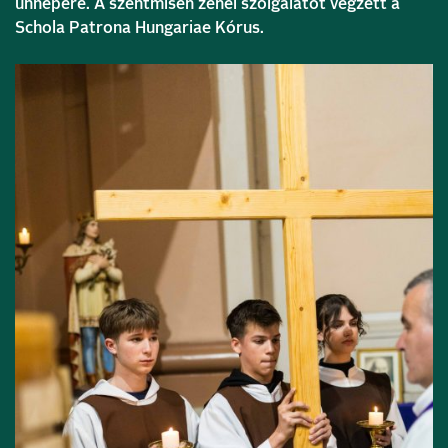
ünnepére. A szentmisén zenei szolgálatot végzett a
Schola Patrona Hungariae Kórus.