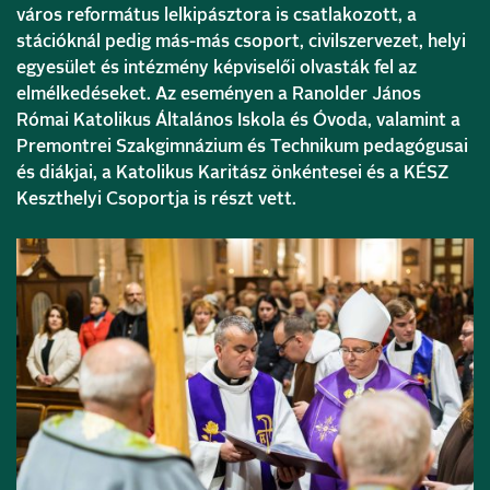
város református lelkipásztora is csatlakozott, a
stációknál pedig más-más csoport, civilszervezet, helyi
egyesület és intézmény képviselői olvasták fel az
elmélkedéseket. Az eseményen a Ranolder János
Római Katolikus Általános Iskola és Óvoda, valamint a
Premontrei Szakgimnázium és Technikum pedagógusai
és diákjai, a Katolikus Karitász önkéntesei és a KÉSZ
Keszthelyi Csoportja is részt vett.