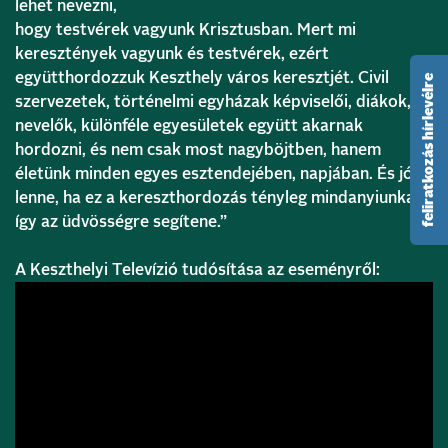
lehet nevezni,
hogy testvérek vagyunk Krisztusban. Mert mi
keresztények vagyunk és testvérek, ezért
együtthordozzuk Keszthely város keresztjét. Civil
feliratkozás hírlevélre
szervezetek, történelmi egyházak képviselői, diákok,
nevelők, különféle egyesületek együtt akarnak
hordozni, és nem csak most nagyböjtben, hanem
életünk minden egyes esztendejében, napjában. És jó
lenne, ha ez a kereszthordozás tényleg mindanyiunkat
így az üdvösségre segítene.”
A Keszthelyi Televízió tudósítása az eseményről: