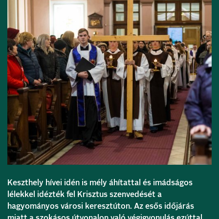
Keszthely hívei idén is mély áhítattal és imádságos
lélekkel idézték fel Krisztus szenvedését a
hagyományos városi keresztúton. Az esős időjárás
miatt a szokásos útvonalon való végigvonulás ezúttal