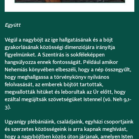
Együtt
Végül a nagyböjt az ige hallgatásának és a böjt
gyakorlásának közösségi dimenziójára irányítja
figyelmünket. A Szentírás is sokféleképpen
hangsúlyozza ennek fontosságát. Például amikor
Nehemiás könyvében elbeszéli, hogy a nép összegyűlt,
hogy meghallgassa a törvénykönyv nyilvános
felolvasását, az emberek böjtöt tartottak,
megvallották hitüket és leborultak az Úr előtt, hogy
ezáltal megújítsák szövetségüket Istennel (vö. Neh 9,1-
3).
Ugyanígy plébániáink, családjaink, egyházi csoportjaink
és szerzetes közösségeink is arra kapnak meghívást,
hogy a nagyböjtben közös úton járjanak, amelyen Isten