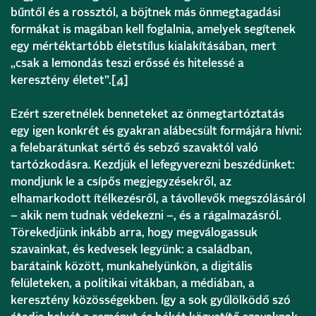
bűntől és a rossztól, a böjtnek más önmegtagadási
formákat is magában kell foglalnia, amelyek segítenek
egy mértéktartóbb életstílus kialakításában, mert
„csak a lemondás teszi erőssé és hitelessé a
keresztény életet”.
[4]
Ezért szeretnélek benneteket az önmegtartóztatás
egy igen konkrét és gyakran alábecsült formájára hívni:
a felebarátunkat sértő és sebző szavaktól való
tartózkodásra. Kezdjük el lefegyverezni beszédünket:
mondjunk le a csípős megjegyzésekről, az
elhamarkodott ítélkezésről, a távollevők megszólásáról
– akik nem tudnak védekezni –, és a rágalmazásról.
Törekedjünk inkább arra, hogy megválogassuk
szavainkat, és kedvesek legyünk: a családban,
barátaink között, munkahelyünkön, a digitális
felületeken, a politikai vitákban, a médiában, a
keresztény közösségekben. Így a sok gyűlölködő szó