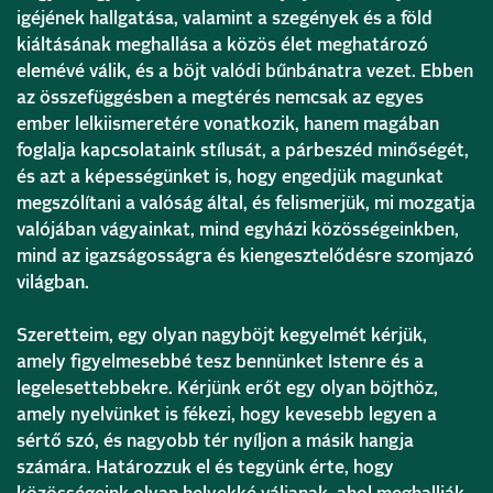
igéjének hallgatása, valamint a szegények és a föld
kiáltásának meghallása a közös élet meghatározó
elemévé válik, és a böjt valódi bűnbánatra vezet. Ebben
az összefüggésben a megtérés nemcsak az egyes
ember lelkiismeretére vonatkozik, hanem magában
foglalja kapcsolataink stílusát, a párbeszéd minőségét,
és azt a képességünket is, hogy engedjük magunkat
megszólítani a valóság által, és felismerjük, mi mozgatja
valójában vágyainkat, mind egyházi közösségeinkben,
mind az igazságosságra és kiengesztelődésre szomjazó
világban.
Szeretteim, egy olyan nagyböjt kegyelmét kérjük,
amely figyelmesebbé tesz bennünket Istenre és a
legelesettebbekre. Kérjünk erőt egy olyan böjthöz,
amely nyelvünket is fékezi, hogy kevesebb legyen a
sértő szó, és nagyobb tér nyíljon a másik hangja
számára. Határozzuk el és tegyünk érte, hogy