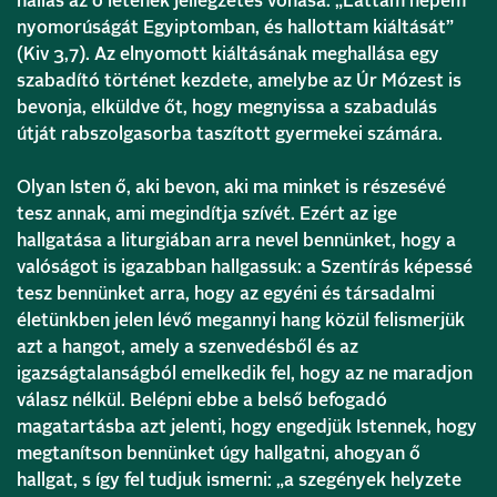
hallás az ő létének jellegzetes vonása: „Láttam népem
nyomorúságát Egyiptomban, és hallottam kiáltását”
(Kiv 3,7). Az elnyomott kiáltásának meghallása egy
szabadító történet kezdete, amelybe az Úr Mózest is
bevonja, elküldve őt, hogy megnyissa a szabadulás
útját rabszolgasorba taszított gyermekei számára.
Olyan Isten ő, aki bevon, aki ma minket is részesévé
tesz annak, ami megindítja szívét. Ezért az ige
hallgatása a liturgiában arra nevel bennünket, hogy a
valóságot is igazabban hallgassuk: a Szentírás képessé
tesz bennünket arra, hogy az egyéni és társadalmi
életünkben jelen lévő megannyi hang közül felismerjük
azt a hangot, amely a szenvedésből és az
igazságtalanságból emelkedik fel, hogy az ne maradjon
válasz nélkül. Belépni ebbe a belső befogadó
magatartásba azt jelenti, hogy engedjük Istennek, hogy
megtanítson bennünket úgy hallgatni, ahogyan ő
hallgat, s így fel tudjuk ismerni: „a szegények helyzete