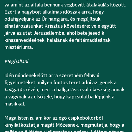
valamint az általa bennünk végbevitt átalakulás között.
Ezért a nagyböjt alkalmas időszak arra, hogy
odafigyeljünk az Úr hangjára, és megújítsuk
elhatározásunkat Krisztus követésére: vele együtt
járva az utat Jeruzsálembe, ahol beteljesedik
kínszenvedésének, halálának és feltámadásának
misztériuma.
Meghallani
Idén mindenekelőtt arra szeretném felhívni
figyelmeteket, milyen fontos teret adni az igének a
hallgatás
révén, mert a hallgatásra való készség annak
a vágynak az első jele, hogy kapcsolatba lépjünk a
másikkal.
Maga Isten is, amikor az égő csipkebokorból
kinyilatkoztatja magát Mózesnek, megmutatja, hogy a