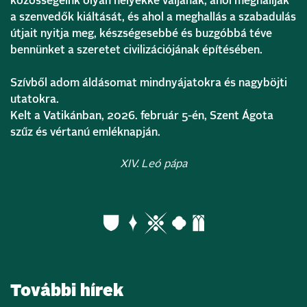
közösségeink olyan helyekké váljanak, ahol meghallják
a szenvedők kiáltását, és ahol a meghallás a szabadulás
útjait nyitja meg, készségesebbé és buzgóbbá téve
bennünket a szeretet civilizációjának építésében.
Szívből adom áldásomat mindnyájatokra és nagyböjti
utatokra.
Kelt a Vatikánban, 2026. február 5-én, Szent Ágota
szűz és vértanú emléknapján.
XIV. Leó pápa
További hírek