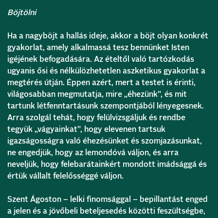
Böjtölni
Ha a nagyböjt a hallás ideje, akkor a böjt olyan konkrét
gyakorlat, amely alkalmassá tesz bennünket Isten
igéjének befogadására. Az ételtől való tartózkodás
ugyanis ősi és nélkülözhetetlen aszketikus gyakorlat a
megtérés útján. Éppen azért, mert a testet is érinti,
világosabban megmutatja, mire „éhezünk”, és mit
tartunk létfenntartásunk szempontjából lényegesnek.
Arra szolgál tehát, hogy felülvizsgáljuk és rendbe
tegyük „vágyainkat”, hogy elevenen tartsuk
igazságosságra való éhezésünket és szomjazásunkat,
ne engedjük, hogy az lemondóvá váljon, és arra
neveljük, hogy felebarátainkért mondott imádsággá és
értük vállalt felelősséggé váljon.
Szent Ágoston – lelki finomsággal – bepillantást enged
a jelen és a jövőbeli beteljesedés közötti feszültségbe,