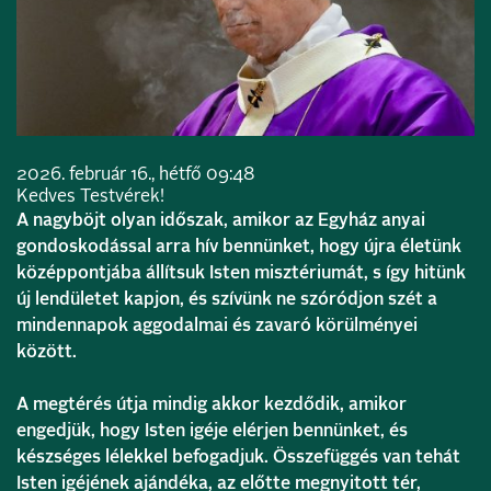
2026. február 16., hétfő 09:48
Kedves Testvérek!
A nagyböjt olyan időszak, amikor az Egyház anyai
gondoskodással arra hív bennünket, hogy újra életünk
középpontjába állítsuk Isten misztériumát, s így hitünk
új lendületet kapjon, és szívünk ne szóródjon szét a
mindennapok aggodalmai és zavaró körülményei
között.
A megtérés útja mindig akkor kezdődik, amikor
engedjük, hogy Isten igéje elérjen bennünket, és
készséges lélekkel befogadjuk. Összefüggés van tehát
Isten igéjének ajándéka, az előtte megnyitott tér,