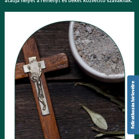
átadja helyét a reményt és békét közvetítő szavaknak.
feliratkozás hírlevélre