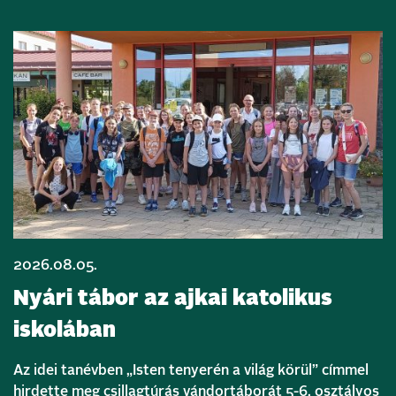
2026.08.05.
Nyári tábor az ajkai katolikus
iskolában
Az idei tanévben „Isten tenyerén a világ körül” címmel
hirdette meg csillagtúrás vándortáborát 5-6. osztályos