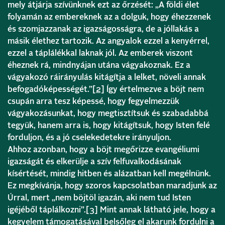
mely átjárja szívünknek ezt az őrzését: „A földi élet
folyamán az embereknek az a dolguk, hogy éhezzenek
és szomjazzanak az igazságosságra, de a jóllakás a
másik élethez tartozik. Az angyalok ezzel a kenyérrel,
ezzel a táplálékkal laknak jól. Az emberek viszont
éheznek rá, mindnyájan utána vágyakoznak. Ez a
vágyakozó ráirányulás kitágítja a lelket, növeli annak
befogadóképességét.”
[2]
Így értelmezve a böjt nem
csupán arra tesz képessé, hogy fegyelmezzük
vágyakozásunkat, hogy megtisztítsuk és szabadabbá
tegyük, hanem arra is, hogy kitágítsuk, hogy Isten felé
forduljon, és a jó cselekedetekre irányuljon.
Ahhoz azonban, hogy a böjt megőrizze evangéliumi
igazságát és elkerülje a szív felfuvalkodásának
kísértését, mindig hitben és alázatban kell megélnünk.
Ez megkívánja, hogy szoros kapcsolatban maradjunk az
Úrral, mert „nem böjtöl igazán, aki nem tud Isten
igéjéből táplálkozni”.
[3]
Mint annak látható jele, hogy a
kegyelem támogatásával belsőleg el akarunk fordulni a