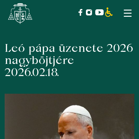
Leó pápa üzenete 2026
Skip
to
nagyböjtjére
content
2026.02.18.