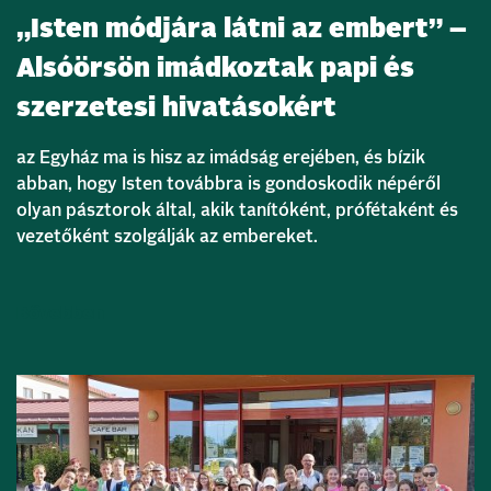
„Isten módjára látni az embert” –
Alsóörsön imádkoztak papi és
szerzetesi hivatásokért
az Egyház ma is hisz az imádság erejében, és bízik
abban, hogy Isten továbbra is gondoskodik népéről
olyan pásztorok által, akik tanítóként, prófétaként és
vezetőként szolgálják az embereket.
Bővebben