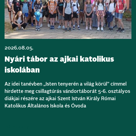
2026.08.05.
Nyári tábor az ajkai katolikus
iskolában
Az idei tanévben „Isten tenyerén a világ körül” címmel
hirdette meg csillagtúrás vándortáborát 5-6. osztályos
diákjai részére az ajkai Szent István Király Római
Katolikus Általános Iskola és Óvoda
Bővebben