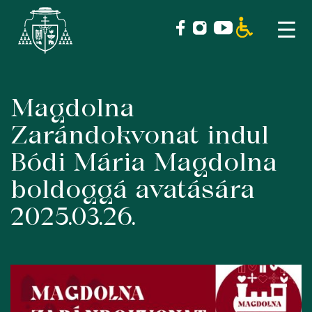
Magdolna
Skip
to
Zarándokvonat indul
content
Bódi Mária Magdolna
boldoggá avatására
2025.03.26.