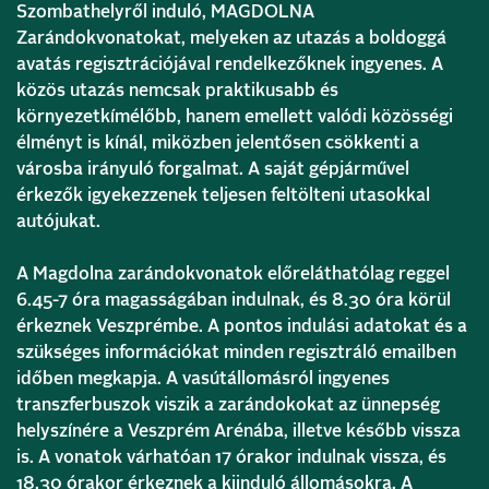
Szombathelyről induló, MAGDOLNA
Zarándokvonatokat, melyeken az utazás a boldoggá
avatás regisztrációjával rendelkezőknek ingyenes. A
közös utazás nemcsak praktikusabb és
környezetkímélőbb, hanem emellett valódi közösségi
élményt is kínál, miközben jelentősen csökkenti a
városba irányuló forgalmat. A saját gépjárművel
érkezők igyekezzenek teljesen feltölteni utasokkal
autójukat.
A Magdolna zarándokvonatok előreláthatólag reggel
6.45-7 óra magasságában indulnak, és 8.30 óra körül
érkeznek Veszprémbe. A pontos indulási adatokat és a
szükséges információkat minden regisztráló emailben
időben megkapja. A vasútállomásról ingyenes
transzferbuszok viszik a zarándokokat az ünnepség
helyszínére a Veszprém Arénába, illetve később vissza
is. A vonatok várhatóan 17 órakor indulnak vissza, és
18.30 órakor érkeznek a kiinduló állomásokra. A