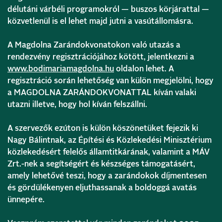
délutáni várbéli programokról — buszos körjárattal —
közvetlenül is el lehet majd jutni a vasútállomásra.
A Magdolna Zarándokvonatokon való utazás a
rendezvény regisztrációjához kötött, jelentkezni a
www.bodimariamagdolna.hu
oldalon lehet. A
regisztráció során lehetőség van külön megjelölni, hogy
a MAGDOLNA ZARÁNDOKVONATTAL kíván valaki
utazni illetve, hogy hol kíván felszállni.
A szervezők ezúton is külön köszönetüket fejezik ki
Nagy Bálintnak, az Építési és Közlekedési Minisztérium
közlekedésért felelős államtitkárának, valamint a MÁV
Zrt.-nek a segítségért és készséges támogatásért,
amely lehetővé teszi, hogy a zarándokok díjmentesen
és gördülékenyen eljuthassanak a boldoggá avatás
ünnepére.