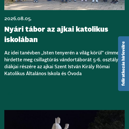
2026.08.05.
Nyári tábor az ajkai katolikus
iskolában
feliratkozás hírlevélre
Az idei tanévben „Isten tenyerén a világ körül” címmel
hirdette meg csillagtúrás vándortáborát 5-6. osztályos
diákjai részére az ajkai Szent István Király Római
Katolikus Általános Iskola és Óvoda
Bővebben