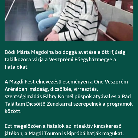
Bódi Mária Magdolna boldoggá avatása előtt ifjúsági
találkozóra várja a Veszprémi Főegyházmegye a
fiatalokat.
A Magdi Fest elnevezésű eseményen a One Veszprém
Arénában imádság, dicsőítés, virrasztás,
szentségimádás Fábry Kornél püspök atyával és a Rád
Találtam Dicsőítő Zenekarral szerepelnek a programok
között.
Ezt megelőzően a fiatalok az inteaktív kincskereső
játékon, a Magdi Touron is kipróbálhatják magukat.