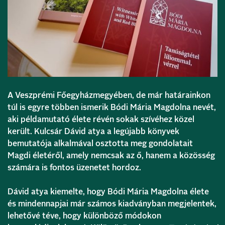
A Veszprémi Főegyházmegyében, de már határainkon
túl is egyre többen ismerik Bódi Mária Magdolna nevét,
aki példamutató élete révén sokak szívéhez közel
került. Kulcsár Dávid atya a legújabb könyvek
bemutatója alkalmával osztotta meg gondolatait
Magdi életéről, amely nemcsak az ő, hanem a közösség
számára is fontos üzenetet hordoz.
Dávid atya kiemelte, hogy Bódi Mária Magdolna élete
és mindennapjai már számos kiadványban megjelentek,
lehetővé téve, hogy különböző módokon