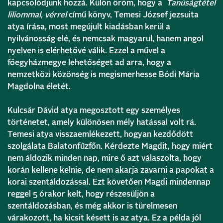
kapcsolódjunk hozzá. Külön öröm, hogy a
Tanúságtétel
liliommal, vérrel
című könyv, Temesi József jezsuita
atya írása, most megújult kiadásban kerül a
nyilvánosság elé, és nemcsak magyarul, hanem angol
nyelven is elérhetővé válik. Ezzel a művel a
főegyházmegye lehetőséget ad arra, hogy a
nemzetközi közönség is megismerhesse Bódi Mária
Magdolna életét.
Kulcsár Dávid atya megosztott egy személyes
történetet, amely különösen mély hatással volt rá.
Temesi atya visszaemlékezett, hogyan kezdődött
szolgálata Balatonfűzfőn. Kérdezte Magdit, hogy miért
nem áldozik minden nap, mire ő azt válaszolta, hogy
korán kellene kelnie, de nem akarja zavarni a papokat a
korai szentáldozással. Ezt követően Magdi mindennap
reggel 5 órakor kelt, hogy részesüljön a
szentáldozásban, és még akkor is türelmesen
várakozott, ha kicsit késett is az atya. Ez a példa jól