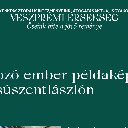
YÉNK
PASZTORÁLIS
INTÉZMÉNYEINK
LÁTOGATÁS
AKTUÁLIS
GYAKO
ozó ember példakép
súszentlászlón