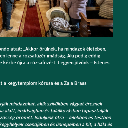
ondolatait: „Akkor örülnék, ha mindazok életében,
elen lenne a rózsafüzér imádság. Aki pedig eddig
e kézbe újra a rózsafüzért. Legyen jövőnk – Istenes
 a kegytemplom kórusa és a Zala Brass
rják mindazokat, akik szívükben vágyat éreznek
ma alatt, imádságban és találkozásban tapasztalják
zösség örömét. Induljunk útra – lélekben és testben
a kegyhelyek csendjében és ünnepeiben a hit, a hála és