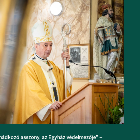
imádkozó asszony, az Egyház védelmezője” –