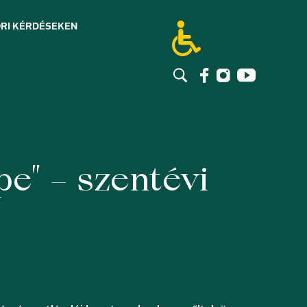
RI KÉRDÉSEK
EN
e” – szentévi