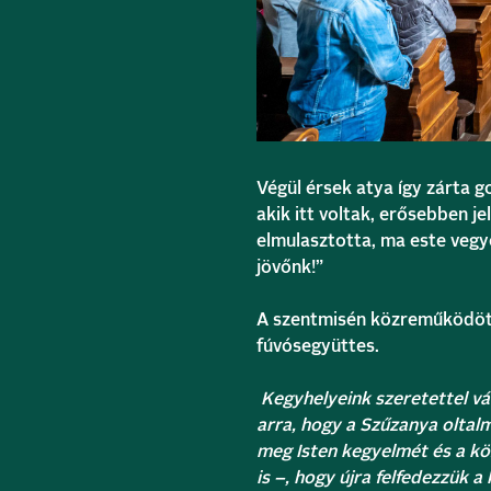
Végül érsek atya így zárta g
akik itt voltak, erősebben j
elmulasztotta, ma este vegy
jövőnk!”
A szentmisén közreműködött
fúvósegyüttes.
Kegyhelyeink szeretettel vá
arra, hogy a Szűzanya oltal
meg Isten kegyelmét és a kö
is –, hogy újra felfedezzük 