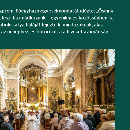
szprémi Főegyházmegye jelmondatát idézte: „Őseink
k lesz, ha imádkozunk – egyénileg és közösségben is.
bolcs atya háláját fejezte ki mindazoknak, akik
 az ünnephez, és bátorította a híveket az imádság