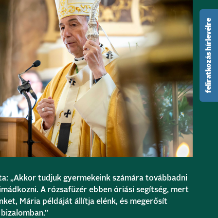
feliratkozás hírlevélre
a: „Akkor tudjuk gyermekeink számára továbbadni
 imádkozni. A rózsafüzér ebben óriási segítség, mert
nket, Mária példáját állítja elénk, és megerősít
 bizalomban.”