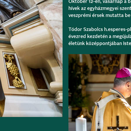
Október 12-én, vasárnap a 
hívek az egyházmegyei szent
veszprémi érsek mutatta be 
Tódor Szabolcs h.esperes-plé
évezred kezdetén a megújulás
életünk középpontjában Isten