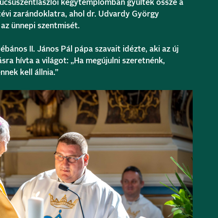
búcsúszentlászlói kegytemplomban gyűltek össze a
évi zarándoklatra, ahol dr. Udvardy György
az ünnepi szentmisét.
bános II. János Pál pápa szavait idézte, aki az új
ra hívta a világot: „Ha megújulni szeretnénk,
nek kell állnia.”