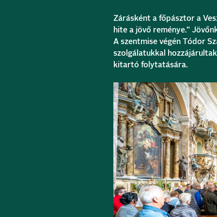
Zárásként a főpásztor a Ve
hite a jövő reménye.” Jövőn
A szentmise végén Tódor Sza
szolgálatukkal hozzájárultak
kitartó folytatására.