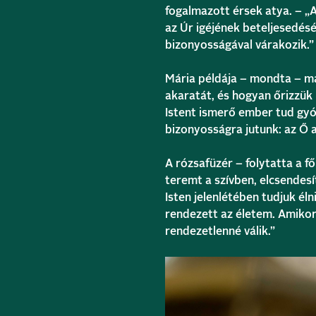
fogalmazott érsek atya. – „
az Úr igéjének beteljesedésé
bizonyosságával várakozik.”
Mária példája – mondta – ma 
akaratát, és hogyan őrizzük 
Istent ismerő ember tud gyó
bizonyosságra jutunk: az Ő a
A rózsafüzér – folytatta a 
teremt a szívben, elcsendesí
Isten jelenlétében tudjuk él
rendezett az életem. Amikor
rendezetlenné válik.”