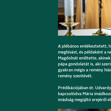
A plébános emlékeztetett, 
meghívást, és példaként a 
Magdolnát említette, akinek 
pápa gondolatát is, aki szer
gyakran mégis a remény hián
remény szentévét.
Prédikációjában dr. Udvard
kapcsolódva Mária imádkozó 
imádság megújító erejéről e