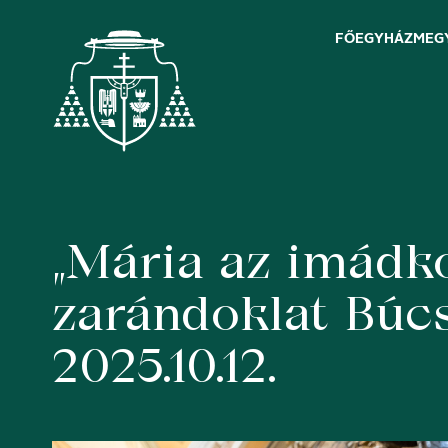
FŐEGYHÁZMEG
„Mária az imádk
Skip
to
content
zarándoklat Búc
2025.10.12.