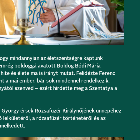
hogy mindannyian az életszentségre kaptunk
nemrég boldoggá avatott Boldog Bódi Mária
hite és élete ma is irányt mutat. Felidézte Ferenc
int a mai ember, bár sok mindennel rendelkezik,
yától szenved – ezért hirdette meg a Szentatya a
y György érsek Rózsafüzér Királynőjének ünnepéhez
lelkületéről, a rózsafüzér történetéről és az
lmélkedett.