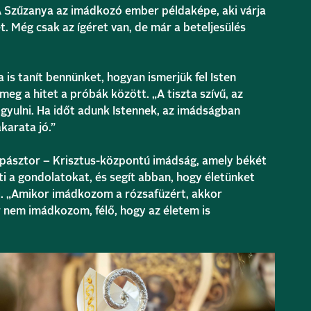
A Szűzanya az imádkozó ember példaképe, aki várja
t. Még csak az ígéret van, de már a beteljesülés
is tanít bennünket, hogyan ismerjük fel Isten
meg a hitet a próbák között. „A tiszta szívű, az
gyulni. Ha időt adunk Istennek, az imádságban
karata jó.”
főpásztor – Krisztus-központú imádság, amely békét
ti a gondolatokat, és segít abban, hogy életünket
ni. „Amikor imádkozom a rózsafüzért, akkor
 nem imádkozom, félő, hogy az életem is