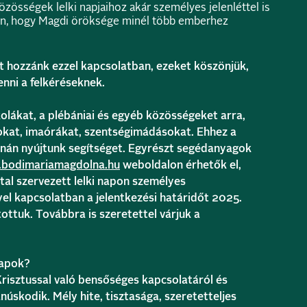
özösségek lelki napjaihoz akár személyes jelenléttel is
an, hogy Magdi öröksége minél több emberhez
 hozzánk ezzel kapcsolatban, ezeket köszönjük,
enni a felkéréseknek.
kolákat, a plébániai és egyéb közösségeket arra,
okat, imaórákat, szentségimádásokat. Ehhez a
rnán nyújtunk segítséget. Egyrészt segédanyagok
bodimariamagdolna.hu
weboldalon érhetők el,
tal szervezett lelki napon személyes
l kapcsolatban a jelentkezési határidőt 2025.
ottuk. Továbbra is szeretettel várjuk a
napok?
risztussal való bensőséges kapcsolatáról és
núskodik. Mély hite, tisztasága, szeretetteljes