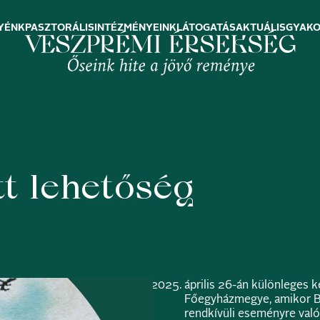
YÉNK
PASZTORÁLIS
INTÉZMÉNYEINK
LÁTOGATÁS
AKTUÁLIS
GYAKO
t lehetőség
április 26-án különleges 
Főegyházmegye, amikor Bód
rendkívüli eseményre való