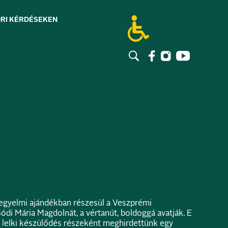
RI KÉRDÉSEK
EN
kegyelmi ajándékban részesül a Veszprémi
i Mária Magdolnát, a vértanút, boldoggá avatják. E
 lelki készülődés részeként meghirdettünk egy