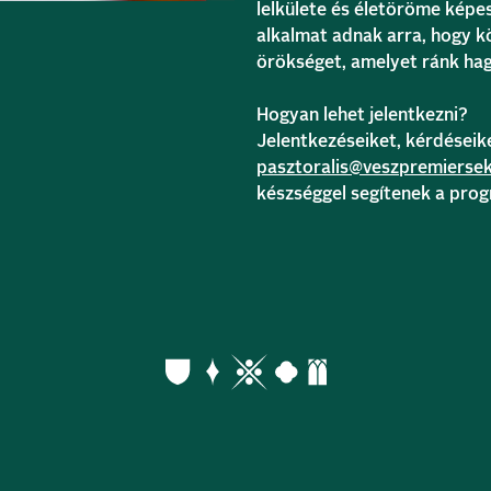
lelkülete és életöröme képes
alkalmat adnak arra, hogy kö
örökséget, amelyet ránk hag
Hogyan lehet jelentkezni?
Jelentkezéseiket, kérdéseik
pasztoralis@veszpremierse
készséggel segítenek a pro