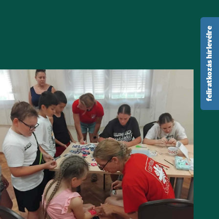
feliratkozás hírlevélre