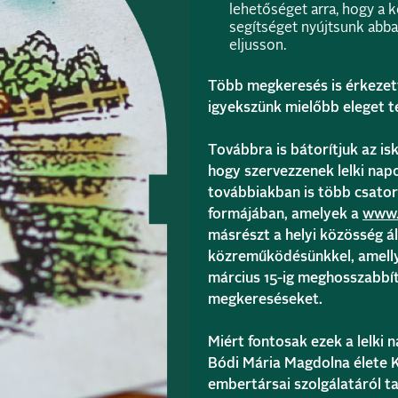
lehetőséget arra, hogy a k
segítséget nyújtsunk abb
eljusson.
Több megkeresés is érkezett
igyekszünk mielőbb eleget t
Továbbra is bátorítjuk az is
hogy szervezzenek lelki nap
továbbiakban is több csato
formájában, amelyek a
www.
másrészt a helyi közösség ál
közreműködésünkkel, amellye
március 15-ig meghosszabbít
megkereséseket.
Miért fontosak ezek a lelki 
Bódi Mária Magdolna élete K
embertársai szolgálatáról ta