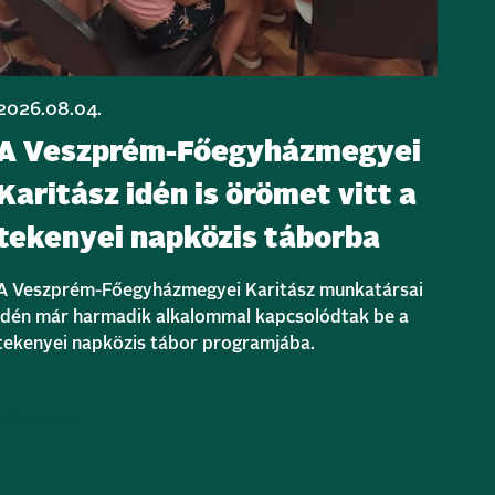
2026.08.04.
A Veszprém-Főegyházmegyei
Karitász idén is örömet vitt a
tekenyei napközis táborba
A Veszprém-Főegyházmegyei Karitász munkatársai
idén már harmadik alkalommal kapcsolódtak be a
tekenyei napközis tábor programjába.
Bővebben