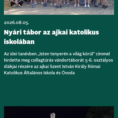
2026.08.05.
Nyári tábor az ajkai katolikus
iskolában
Az idei tanévben „Isten tenyerén a világ körül” címmel
hirdette meg csillagtúrás vándortáborát 5-6. osztályos
diákjai részére az ajkai Szent István Király Római
Katolikus Általános Iskola és Óvoda
Bővebben