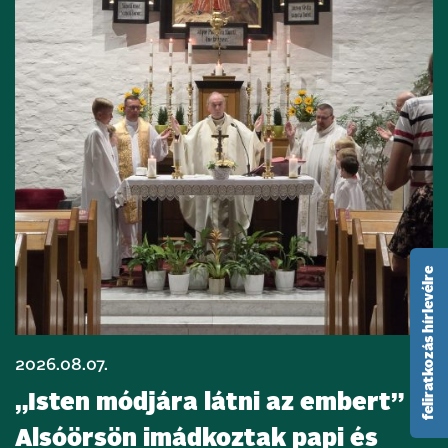
feliratkozás hírlevélre
2026.08.07.
„Isten módjára látni az embert” –
Alsóörsön imádkoztak papi és