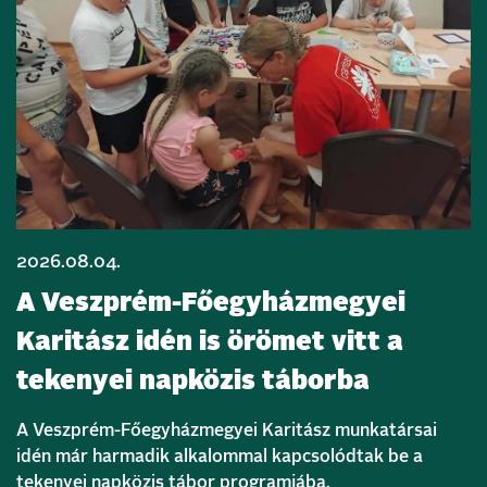
2026.08.04.
A Veszprém-Főegyházmegyei
Karitász idén is örömet vitt a
tekenyei napközis táborba
A Veszprém-Főegyházmegyei Karitász munkatársai
idén már harmadik alkalommal kapcsolódtak be a
tekenyei napközis tábor programjába.