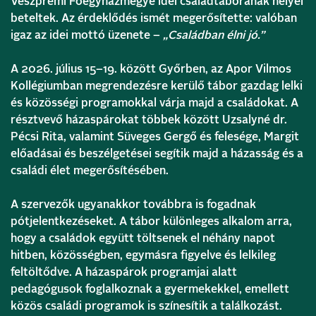
Veszprémi Főegyházmegye idei családtáborának helyei
beteltek. Az érdeklődés ismét megerősítette: valóban
igaz az idei mottó üzenete –
„Családban élni jó.”
A 2026. július 15–19. között Győrben, az Apor Vilmos
Kollégiumban megrendezésre kerülő tábor gazdag lelki
és közösségi programokkal várja majd a családokat. A
résztvevő házaspárokat többek között Uzsalyné dr.
Pécsi Rita, valamint Süveges Gergő és felesége, Margit
előadásai és beszélgetései segítik majd a házasság és a
családi élet megerősítésében.
A szervezők ugyanakkor továbbra is fogadnak
pótjelentkezéseket. A tábor különleges alkalom arra,
hogy a családok együtt töltsenek el néhány napot
hitben, közösségben, egymásra figyelve és lelkileg
feltöltődve. A házaspárok programjai alatt
pedagógusok foglalkoznak a gyermekekkel, emellett
közös családi programok is színesítik a találkozást.