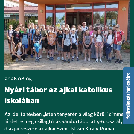
feliratkozás hírlevélre
2026.08.05.
Nyári tábor az ajkai katolikus
iskolában
Az idei tanévben „Isten tenyerén a világ körül” címmel
hirdette meg csillagtúrás vándortáborát 5-6. osztályos
diákjai részére az ajkai Szent István Király Római