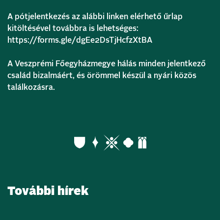
A pótjelentkezés az alábbi linken elérhető űrlap
kitöltésével továbbra is lehetséges:
https://forms.gle/dgEe2DsTjHcfzXtBA
A Veszprémi Főegyházmegye hálás minden jelentkező
család bizalmáért, és örömmel készül a nyári közös
találkozásra.
További hírek