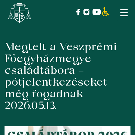
Megtelt a Veszprémi
Skip
to
Főegyházmegye
content
családtábora –
pótjelentkezéseket
még fogadnak
2026.05.13.