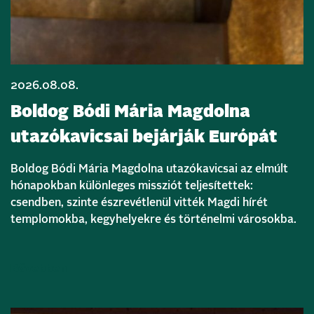
2026.08.08.
Boldog Bódi Mária Magdolna
utazókavicsai bejárják Európát
Boldog Bódi Mária Magdolna utazókavicsai az elmúlt
hónapokban különleges missziót teljesítettek:
csendben, szinte észrevétlenül vitték Magdi hírét
templomokba, kegyhelyekre és történelmi városokba.
Bővebben