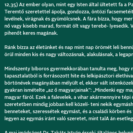
12,35) Az ember olyan, mint egy Isten által ültetett fa a
Teremtő szeretettel ápolja, gondozza, öntözi facsemetéit.
levélnek, virágnak és gyümölcsnek. A fára bízza, hogy mer
nő vagy kisebb marad, formát ölt vagy terebé- lyesedik. Vir
pihenőt keres magának.
Ránk bízza az életünket és nap mint nap örömét leli benn
örül minden kis és nagy változásnak, alakulásnak, a legap
Mindszenty bíboros gyermekkorában tanulta meg, hogy mi
tapasztalatból is forrásozott hite és lelkipásztori élethiv
börtönévek magányában mélyült el, ekkor vált istenközeli
gyakran ismételte
„az ő magyarjainak”
:
„Mindenki egy mag
magyar fáról. Ezek a falevelek, a vihar akármennyire tépi
szeretetben mindig jobban kell közelí- teni nekik egymás
benneteket, szeressétek egymást, és a családi körben és
legyen az egymás iránt való szeretet, mint talA án esetleg
A mai imádságot Dr. Takáts István érseki általános helynök