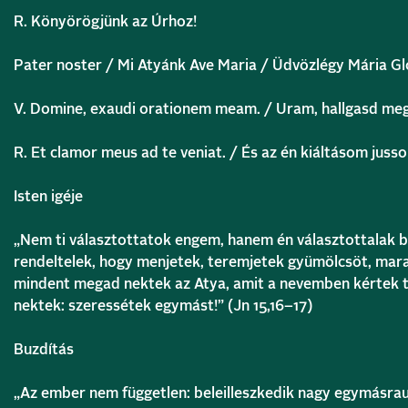
R.
Könyörögjünk az Úrhoz!
Pater noster / Mi Atyánk Ave Maria / Üdvözlégy Mária Gl
V.
Domine, exaudi orationem meam. / Uram, hallgasd
meg
R.
Et clamor meus ad te veniat. / És az én kiáltásom
jusso
Isten igéje
„Nem ti választottatok engem, hanem én választottalak b
rendeltelek, hogy menjetek, teremjetek gyümölcsöt, ma
mindent megad nektek az Atya, amit a nevemben kértek t
nektek: szeressétek egymást!”
(Jn 15,16–17)
Buzdítás
„Az ember nem független: beleilleszkedik nagy egymásrau