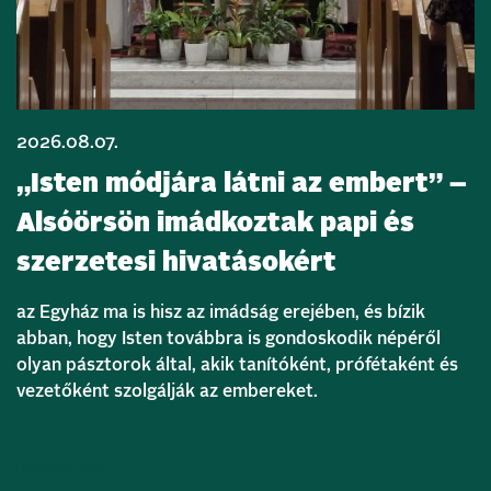
2026.08.07.
„Isten módjára látni az embert” –
Alsóörsön imádkoztak papi és
szerzetesi hivatásokért
az Egyház ma is hisz az imádság erejében, és bízik
abban, hogy Isten továbbra is gondoskodik népéről
olyan pásztorok által, akik tanítóként, prófétaként és
vezetőként szolgálják az embereket.
Bővebben