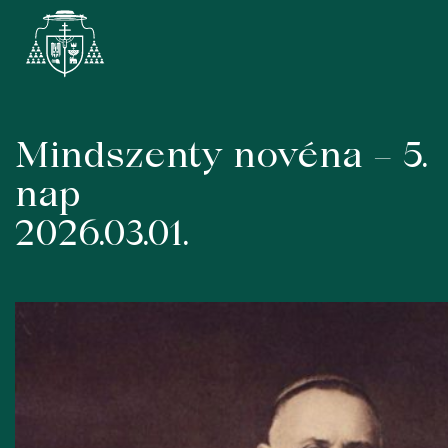
Mindszenty novéna – 5.
Skip
to
nap
content
2026.03.01.