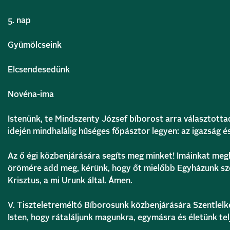
5. nap
Gyümölcseink
Elcsendesedünk
Novéna-ima
Istenünk,
te Mindszenty József bíborost arra választottad
idején mindhalálig hűséges főpásztor legyen:
az igazság é
Az ő égi közbenjárására segíts meg minket!
Imáinkat megh
örömére add meg, kérünk, hogy őt mielőbb Egyházunk szen
Krisztus, a mi Urunk által. Ámen.
V.
Tiszteletreméltó Bíborosunk közbenjárására
Szentlelk
Isten, hogy rátaláljunk
magunkra, egymásra és életünk tel