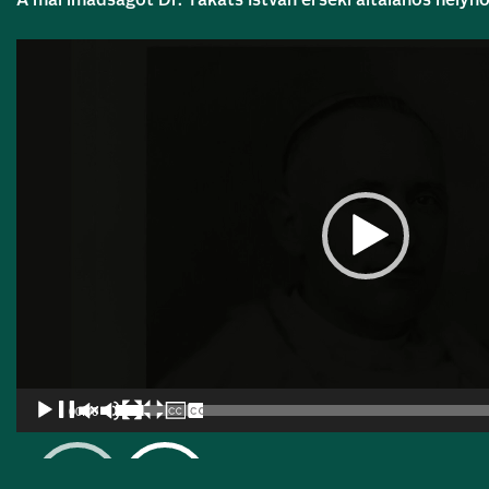
Videólejátszó
00:00