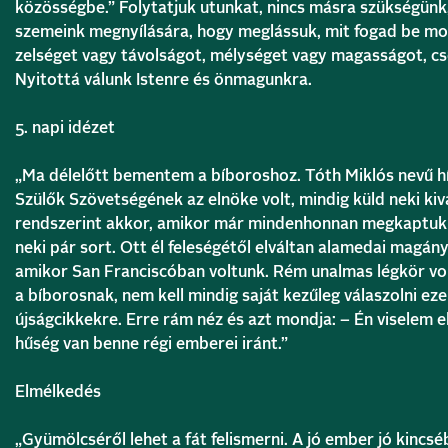
közösségbe.”
Folytatjuk utunkat, nincs másra szükségünk,
szemeink megnyílására, hogy meglássuk, mit fogad be most
zelséget vagy távolságot, mélységet vagy magasságot, c
Nyitottá válunk Istenre és önmagunkra.
5. napi idézet
„
Ma délelőtt bementem a bíboroshoz. Tóth Miklós nevű hí
Szülők Szövetségének az elnöke volt, mindig küld neki kiv
rendszerint akkor, amikor már mindenhonnan megkaptuk 
neki pár sort. Ott él feleségétől elváltan alamedai magány
amikor San Franciscóban voltunk. Rém unalmas légkör v
a bíborosnak, nem kell mindig saját kezűleg válaszolni ez
újságcikkekre. Erre rám néz és azt mondja: – Én viselem el
hűség van benne régi emberei iránt.”
Elmélkedés
„Gyümölcséről lehet a fát felismerni. A jó ember jó kincséb