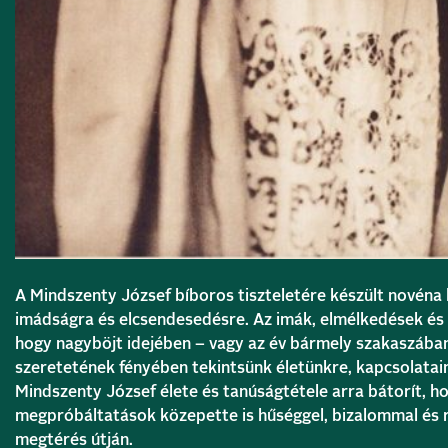
A Mindszenty József bíboros tiszteletére készült novéna 
imádságra és elcsendesedésre. Az imák, elmélkedések és
hogy nagyböjt idejében – vagy az év bármely szakaszában 
szeretetének fényében tekintsünk életünkre, kapcsolatain
Mindszenty József élete és tanúságtétele arra bátorít, h
megpróbáltatások közepette is hűséggel, bizalommal és 
megtérés útján.