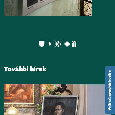
További hírek
feliratkozás hírlevélre