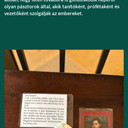
abban, hogy Isten továbbra is gondoskodik népéről
olyan pásztorok által, akik tanítóként, prófétaként és
vezetőként szolgálják az embereket.
Bővebben