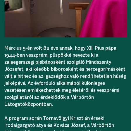
Március 5-én volt 82 éve annak, hogy XII. Pius pápa
1944-ben veszprémi püspökké nevezte ki a
zalaegerszegi plébánosként szolgáló Mindszenty
Józsefet, aki később bíborosként és hercegprímásként
vált a hithez és az igazsághoz való rendíthetetlen hűség
jelképévé. Az évforduló alkalmából különleges
vezetésen emlékezhettek meg életéről és veszprémi
szolgálatáról az érdeklődők a Várbörtön
Látogatóközpontban.
A program során Tornavölgyi Krisztián érseki
irodaigazgató atya és Kovács József, a Várbörtön