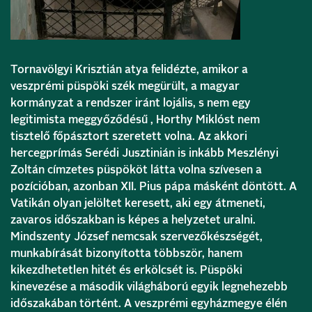
Tornavölgyi Krisztián atya felidézte, amikor a
veszprémi püspöki szék megürült, a magyar
kormányzat a rendszer iránt lojális, s nem egy
legitimista meggyőződésű , Horthy Miklóst nem
tisztelő főpásztort szeretett volna. Az akkori
hercegprímás Serédi Jusztinián is inkább Meszlényi
Zoltán címzetes püspököt látta volna szívesen a
pozícióban, azonban XII. Pius pápa másként döntött. A
Vatikán olyan jelöltet keresett, aki egy átmeneti,
zavaros időszakban is képes a helyzetet uralni.
Mindszenty József nemcsak szervezőkészségét,
munkabírását bizonyította többször, hanem
kikezdhetetlen hitét és erkölcsét is. Püspöki
kinevezése a második világháború egyik legnehezebb
időszakában történt. A veszprémi egyházmegye élén