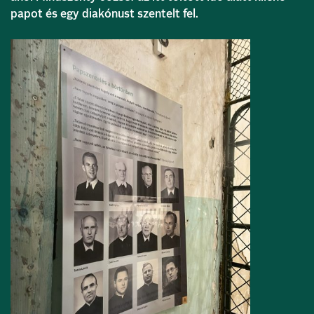
papot és egy diakónust szentelt fel.