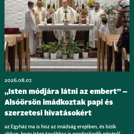
2026.08.07.
„Isten módjára látni az embert” –
Alsóörsön imádkoztak papi és
szerzetesi hivatásokért
az Egyház ma is hisz az imádság erejében, és bízik