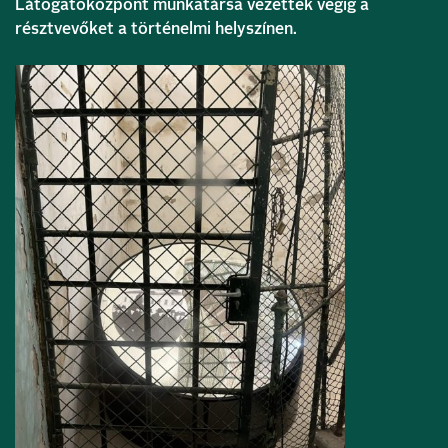
Látogatóközpont munkatársa vezették végig a
résztvevőket a történelmi helyszínen.