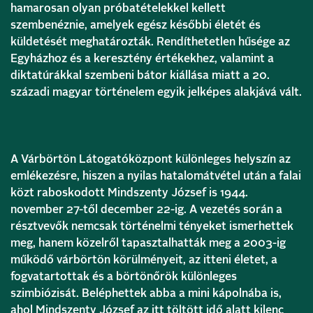
hamarosan olyan próbatételekkel kellett
szembenéznie, amelyek egész későbbi életét és
küldetését meghatározták. Rendíthetetlen hűsége az
Egyházhoz és a keresztény értékekhez, valamint a
diktatúrákkal szembeni bátor kiállása miatt a 20.
századi magyar történelem egyik jelképes alakjává vált.
A Várbörtön Látogatóközpont különleges helyszín az
emlékezésre, hiszen a nyilas hatalomátvétel után a falai
közt raboskodott Mindszenty József is 1944.
november 27-től december 22-ig. A vezetés során a
résztvevők nemcsak történelmi tényeket ismerhettek
meg, hanem közelről tapasztalhatták meg a 2003-ig
működő várbörtön körülményeit, az itteni életet, a
fogvatartottak és a börtönőrök különleges
szimbiózisát. Beléphettek abba a mini kápolnába is,
ahol Mindszenty József az itt töltött idő alatt kilenc