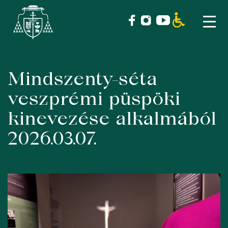
Mindszenty-séta
Skip
to
veszprémi püspöki
content
kinevezése alkalmából
2026.03.07.