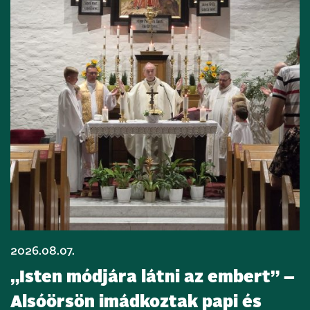
2026.08.07.
„Isten módjára látni az embert” –
Alsóörsön imádkoztak papi és