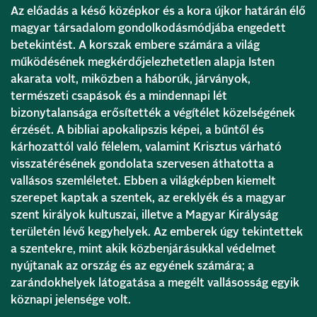
Az előadás a késő középkor és a kora újkor határán élő
magyar társadalom gondolkodásmódjába engedett
betekintést. A korszak embere számára a világ
működésének megkérdőjelezhetetlen alapja Isten
akarata volt, miközben a háborúk, járványok,
természeti csapások és a mindennapi lét
bizonytalansága erősítették a végítélet közelségének
érzését. A bibliai apokalipszis képei, a bűntől és
kárhozattól való félelem, valamint Krisztus várható
visszatérésének gondolata szervesen áthatotta a
vallásos szemléletet. Ebben a világképben kiemelt
szerepet kaptak a szentek, az ereklyék és a magyar
szent királyok kultuszai, illetve a Magyar Királyság
területén lévő kegyhelyek. Az emberek úgy tekintettek
a szentekre, mint akik közbenjárásukkal védelmet
nyújtanak az ország és az egyének számára; a
zarándokhelyek látogatása a megélt vallásosság egyik
köznapi jelensége volt.