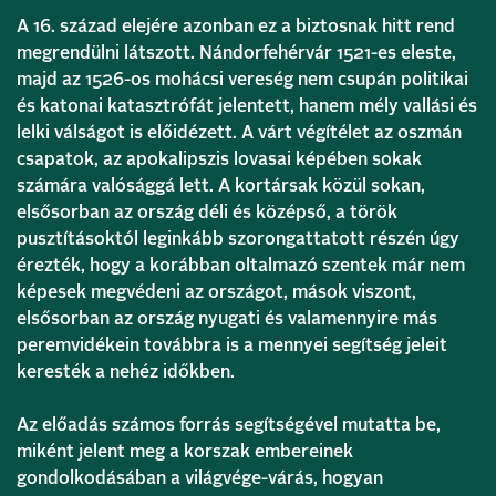
A 16. század elejére azonban ez a biztosnak hitt rend
megrendülni látszott. Nándorfehérvár 1521-es eleste,
majd az 1526-os mohácsi vereség nem csupán politikai
és katonai katasztrófát jelentett, hanem mély vallási és
lelki válságot is előidézett. A várt végítélet az oszmán
csapatok, az apokalipszis lovasai képében sokak
számára valósággá lett. A kortársak közül sokan,
elsősorban az ország déli és középső, a török
pusztításoktól leginkább szorongattatott részén úgy
érezték, hogy a korábban oltalmazó szentek már nem
képesek megvédeni az országot, mások viszont,
elsősorban az ország nyugati és valamennyire más
peremvidékein továbbra is a mennyei segítség jeleit
keresték a nehéz időkben.
Az előadás számos forrás segítségével mutatta be,
miként jelent meg a korszak embereinek
gondolkodásában a világvége-várás, hogyan