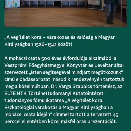
„A végítélet kora – várakozás és valóság a Magyar
Királyságban 1526–1541 között
A mohácsi csata 500 éves évfordulója alkalmából a
Veszprémi Főegyházmegyei Könyvtár és Levéltár által
szervezett „Isten segítségével mindjárt megütközünk”
című előadássorozat második rendezvényén tartottuk
meg a közelmúltban. Dr. Varga Szabolcs történész, az
ELTE HTK Történettudományi Kutatóintézet
tudományos főmunkatársa „A végítélet kora.
Eszkatológiai várakozás a Magyar Királyságban a
mohácsi csata idején” címmel tartott a tervezett 45
perccel ellentétben közel másfél órás prezentációt.