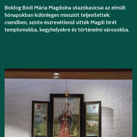
Boldog Bódi Mária Magdolna utazókavicsai az elmúlt
hónapokban különleges missziót teljesítettek:
csendben, szinte észrevétlenül vitték Magdi hírét
templomokba, kegyhelyekre és történelmi városokba.
Bővebben