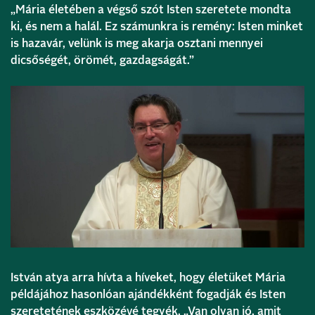
„Mária életében a végső szót Isten szeretete mondta
ki, és nem a halál. Ez számunkra is remény: Isten minket
is hazavár, velünk is meg akarja osztani mennyei
dicsőségét, örömét, gazdagságát.”
István atya arra hívta a híveket, hogy életüket Mária
példájához hasonlóan ajándékként fogadják és Isten
szeretetének eszközévé tegyék. „Van olyan jó, amit