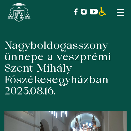
Nagyboldogasszony
Skip
to
ünnepe a veszprémi
content
Szent Mihály
Főszékesegyházban
2025.08.16.