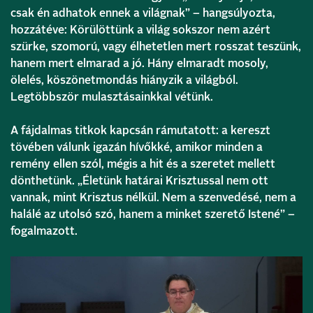
csak én adhatok ennek a világnak” – hangsúlyozta,
hozzátéve: Körülöttünk a világ sokszor nem azért
szürke, szomorú, vagy élhetetlen mert rosszat teszünk,
hanem mert elmarad a jó. Hány elmaradt mosoly,
ölelés, köszönetmondás hiányzik a világból.
Legtöbbször mulasztásainkkal vétünk.
A fájdalmas titkok kapcsán rámutatott: a kereszt
tövében válunk igazán hívőkké, amikor minden a
remény ellen szól, mégis a hit és a szeretet mellett
dönthetünk. „Életünk határai Krisztussal nem ott
vannak, mint Krisztus nélkül. Nem a szenvedésé, nem a
halálé az utolsó szó, hanem a minket szerető Istené” –
fogalmazott.