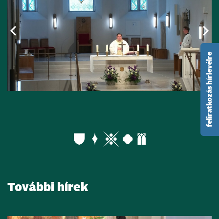
feliratkozás hírlevélre
További hírek