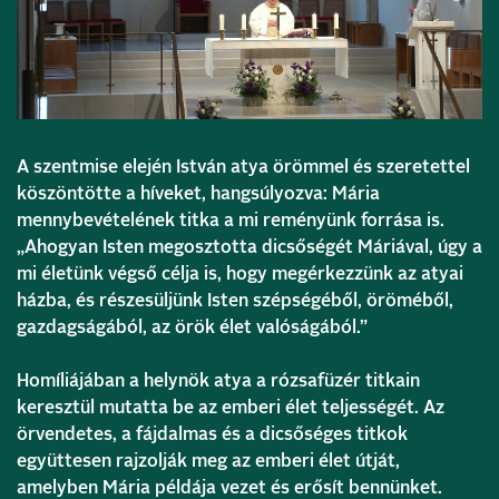
A szentmise elején István atya örömmel és szeretettel
köszöntötte a híveket, hangsúlyozva: Mária
mennybevételének titka a mi reményünk forrása is.
„Ahogyan Isten megosztotta dicsőségét Máriával, úgy a
mi életünk végső célja is, hogy megérkezzünk az atyai
házba, és részesüljünk Isten szépségéből, öröméből,
gazdagságából, az örök élet valóságából.”
Homíliájában a helynök atya a rózsafüzér titkain
keresztül mutatta be az emberi élet teljességét. Az
örvendetes, a fájdalmas és a dicsőséges titkok
együttesen rajzolják meg az emberi élet útját,
amelyben Mária példája vezet és erősít bennünket.