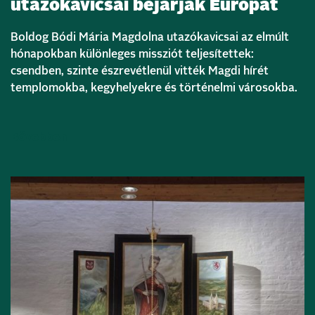
utazókavicsai bejárják Európát
Boldog Bódi Mária Magdolna utazókavicsai az elmúlt
hónapokban különleges missziót teljesítettek:
csendben, szinte észrevétlenül vitték Magdi hírét
templomokba, kegyhelyekre és történelmi városokba.
Bővebben