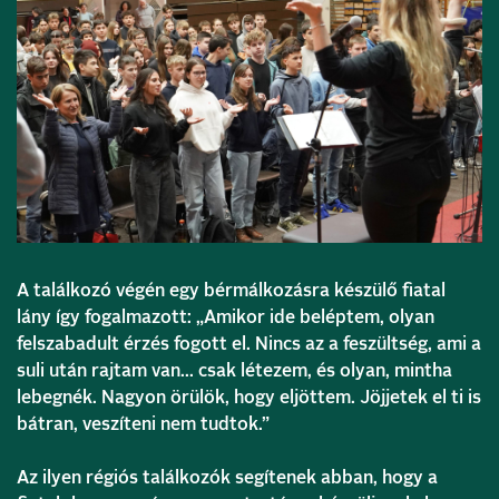
A találkozó végén egy bérmálkozásra készülő fiatal
lány így fogalmazott: „Amikor ide beléptem, olyan
felszabadult érzés fogott el. Nincs az a feszültség, ami a
suli után rajtam van… csak létezem, és olyan, mintha
lebegnék. Nagyon örülök, hogy eljöttem. Jöjjetek el ti is
bátran, veszíteni nem tudtok.”
Az ilyen régiós találkozók segítenek abban, hogy a