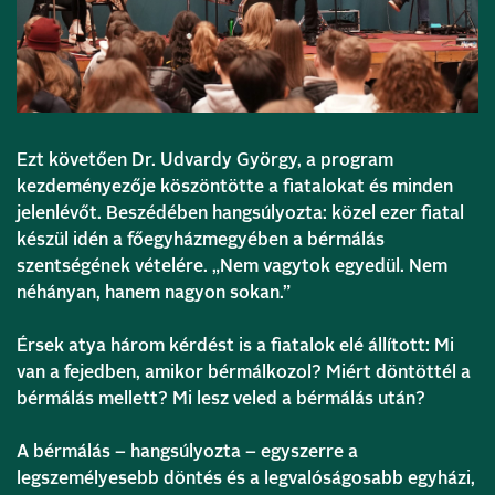
Ezt követően Dr.
Udvardy György
, a program
kezdeményezője köszöntötte a fiatalokat és minden
jelenlévőt. Beszédében hangsúlyozta: közel ezer fiatal
készül idén a főegyházmegyében a bérmálás
szentségének vételére. „Nem vagytok egyedül. Nem
néhányan, hanem nagyon sokan.”
Érsek atya három kérdést is a fiatalok elé állított: Mi
van a fejedben, amikor bérmálkozol? Miért döntöttél a
bérmálás mellett? Mi lesz veled a bérmálás után?
A bérmálás – hangsúlyozta – egyszerre a
legszemélyesebb döntés és a legvalóságosabb egyházi,