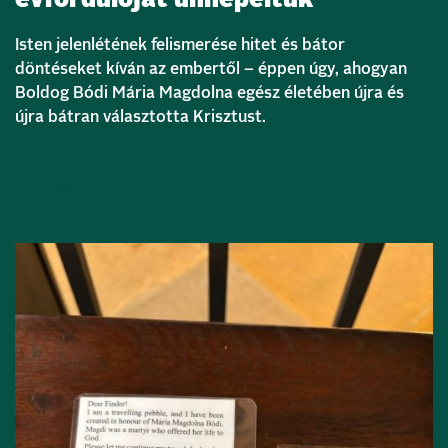
évfordulóját ünnepeltük
Isten jelenlétének felismerése hitet és bátor
döntéseket kíván az embertől – éppen úgy, ahogyan
Boldog Bódi Mária Magdolna egész életében újra és
újra bátran választotta Krisztust.
Bővebben