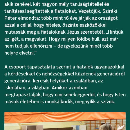
akik zenével, két nagyon mély tanúságtétellel és
tanítással segítették a fiatalokat. Vezetőjük, Sziráki
Péter elmondta: több mint 16 éve járják az országot
azzal a céllal, hogy hiteles, őszinte eszközökkel
mutassák meg a fiataloknak Jézus szeretetét. „Hintjük
az igét, a magvakat. Hogy milyen földbe hull, azt már
nem tudjuk ellenőrizni – de igyekszünk minél több
helyre elvetni.”
A csoport tapasztalata szerint a fiatalok ugyanazokkal
a kérdésekkel és nehézségekkel küzdenek generációról
generációra: keresik helyüket a családban, az
iskolában, a világban. Amikor azonban
megtapasztalják, hogy nincsenek egyedül, és hogy Isten
mások életében is munkálkodik, megnyílik a szívük.