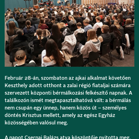
Február 28-án, szombaton az ajkai alkalmat követően
Keszthely adott otthont a zalai régió fiataljai számára
szervezett központi bérmálkozási felkészítő napnak. A
találkozón ismét megtapasztalhatóvá vált: a bérmálás
nem csupán egy ünnep, hanem közös út – személyes
döntés Krisztus mellett, amely az egész Egyház
közösségében valósul meg.
A napot Csernai Balázs atya köszöntője nyitotta meg,