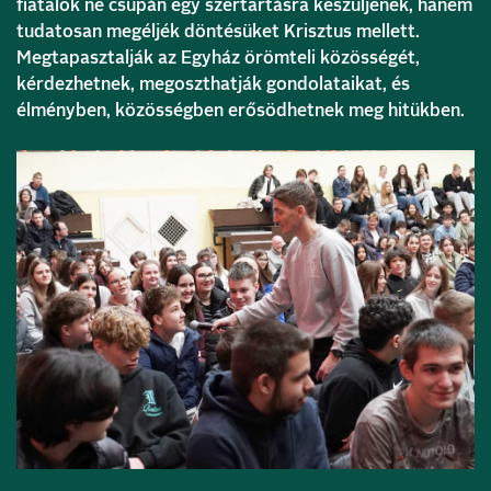
fiatalok ne csupán egy szertartásra készüljenek, hanem
tudatosan megéljék döntésüket Krisztus mellett.
Megtapasztalják az Egyház örömteli közösségét,
kérdezhetnek, megoszthatják gondolataikat, és
élményben, közösségben erősödhetnek meg hitükben.