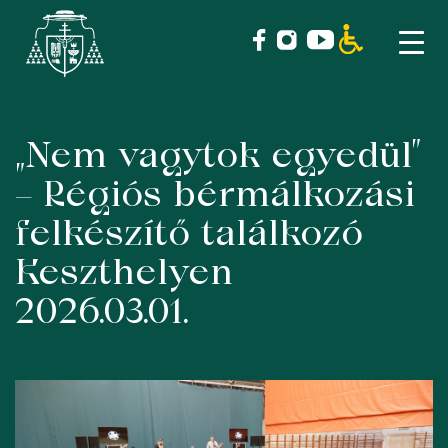
„Nem vagytok egyedül”
Skip
to
– Régiós bérmálkozási
content
felkészítő találkozó
Keszthelyen
2026.03.01.