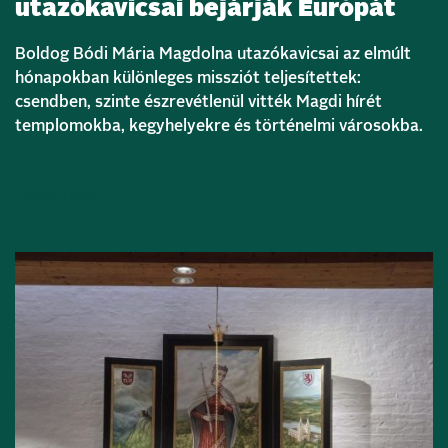
utazókavicsai bejárják Európát
Boldog Bódi Mária Magdolna utazókavicsai az elmúlt
hónapokban különleges missziót teljesítettek:
csendben, szinte észrevétlenül vitték Magdi hírét
templomokba, kegyhelyekre és történelmi városokba.
Bővebben