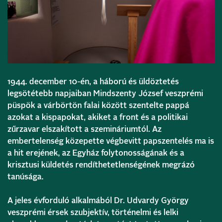
1944. december 10-én, a háború és üldöztetés
legsötétebb napjaiban Mindszenty József veszprémi
püspök a várbörtön falai között szentelte pappá
azokat a kispapokat, akiket a front és a politikai
zűrzavar elszakított a szemináriumtól. Az
embertelenség közepette végbevitt papszentelés ma is
a hit erejének, az Egyház folytonosságának és a
krisztusi küldetés rendíthetetlenségének megrázó
tanúsága.
A jeles évforduló alkalmából Dr. Udvardy György
veszprémi érsek szubjektív, történelmi és lelki