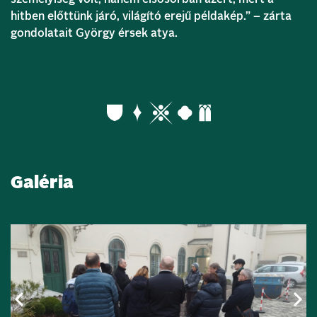
hitben előttünk járó, világító erejű példakép.” – zárta
gondolatait György érsek atya.
Galéria