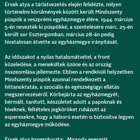
Érsek atya a tárlatvezetés elején felidézte, milyen
történelmi körülmények között került Mindszenty
püspök a veszprémi egyházmegye élére. 1944. március
5-én nevezték ki püspökké, a szentelésére márc. 25-én
került sor Esztergomban, március 28-án pedig
hivatalosan átvette az egyházmegye irányítását.
Az időszakot a nyilas hatalomátvétel, a front
közeledése, a menekültek özöne és az ország
összeomlása jellemezte. Ebben a rendkívüli helyzetben
Mindszenty püspök azonnal rendelkezett a
hittanoktatás, a szociális és egészségügyi ellátás
megszervezéséről. Körbejárta az egyházmegyét,
bérmált, tanított, készületet adott a papoknak és
híveknek, feltételes jogköröket ruházott az
esperesekre, hogy a háború esetén is biztosítva legyen
az egyházmegye működése.
Érsek atya hangsúlyozta: „Micsoda energiát,