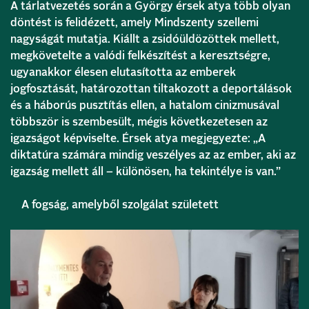
A tárlatvezetés során a György érsek atya több olyan
döntést is felidézett, amely Mindszenty szellemi
nagyságát mutatja. Kiállt a zsidóüldözöttek mellett,
megkövetelte a valódi felkészítést a keresztségre,
ugyanakkor élesen elutasította az emberek
jogfosztását, határozottan tiltakozott a deportálások
és a háborús pusztítás ellen, a hatalom cinizmusával
többször is szembesült, mégis következetesen az
igazságot képviselte. Érsek atya megjegyezte: „A
diktatúra számára mindig veszélyes az az ember, aki az
igazság mellett áll – különösen, ha tekintélye is van.”
A fogság, amelyből szolgálat született