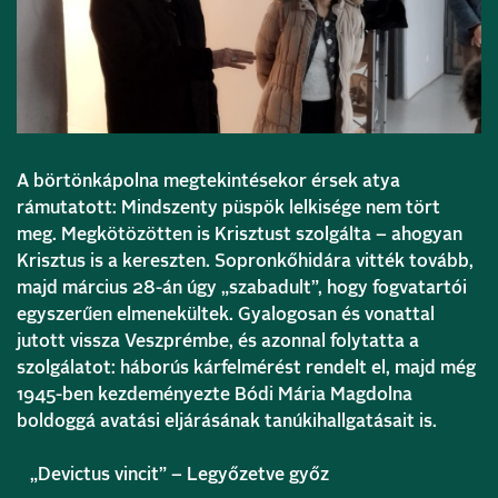
A börtönkápolna megtekintésekor érsek atya
rámutatott: Mindszenty püspök lelkisége nem tört
meg. Megkötözötten is Krisztust szolgálta – ahogyan
Krisztus is a kereszten. Sopronkőhidára vitték tovább,
majd március 28-án úgy „szabadult”, hogy fogvatartói
egyszerűen elmenekültek. Gyalogosan és vonattal
jutott vissza Veszprémbe, és azonnal folytatta a
szolgálatot: háborús kárfelmérést rendelt el, majd még
1945-ben kezdeményezte Bódi Mária Magdolna
boldoggá avatási eljárásának tanúkihallgatásait is.
„Devictus vincit” – Legyőzetve győz