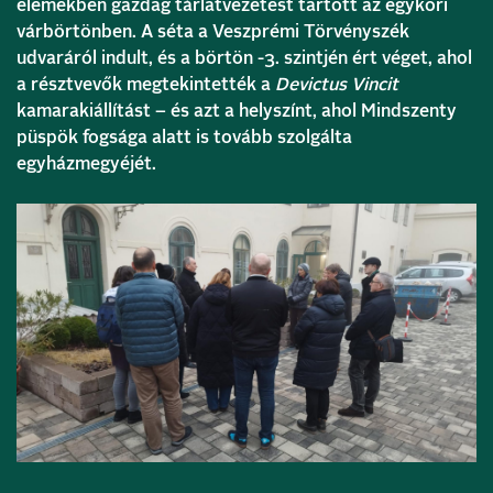
elemekben gazdag tárlatvezetést tartott az egykori
várbörtönben. A séta a Veszprémi Törvényszék
udvaráról indult, és a börtön -3. szintjén ért véget, ahol
a résztvevők megtekintették a
Devictus Vincit
kamarakiállítást – és azt a helyszínt, ahol Mindszenty
püspök fogsága alatt is tovább szolgálta
egyházmegyéjét.