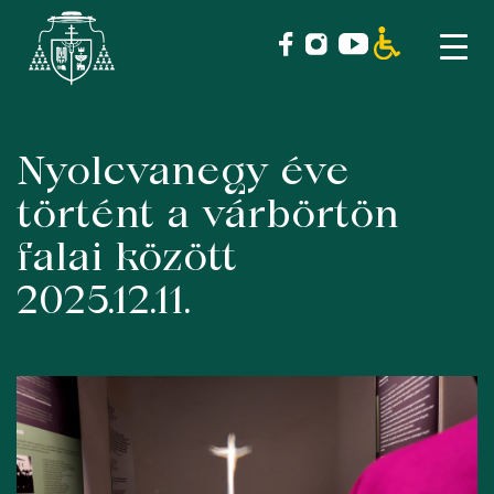
Nyolcvanegy éve
Skip
to
történt a várbörtön
content
falai között
2025.12.11.