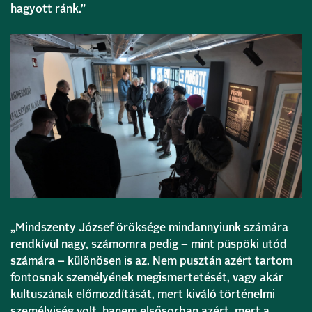
hagyott ránk.”
„Mindszenty József öröksége mindannyiunk számára
rendkívül nagy, számomra pedig – mint püspöki utód
számára – különösen is az. Nem pusztán azért tartom
fontosnak személyének megismertetését, vagy akár
kultuszának előmozdítását, mert kiváló történelmi
személyiség volt, hanem elsősorban azért, mert a