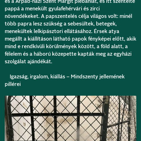
és a Árpád-házi Szent Margit plébániát, és itt szentelte
pappá a menekült gyulafehérvári és zirci
növendékeket. A papszentelés célja világos volt: minél
több papra lesz szükség a sebesültek, betegek,
menekültek lelkipásztori ellátásához. Érsek atya
megállt a kiállításon látható papok fényképei előtt, akik
mind e rendkívüli körülmények között, a föld alatt, a
félelem és a háború közepette kapták meg az egyházi
szolgálat ajándékát.
Igazság, irgalom, kiállás – Mindszenty jellemének
pillérei