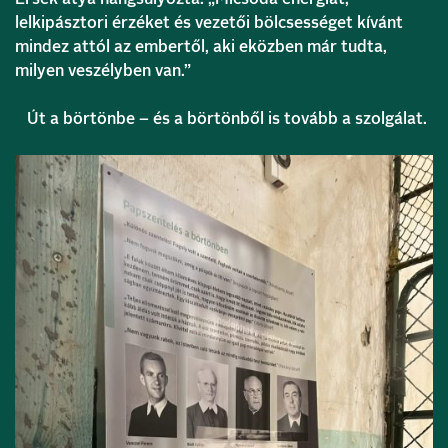
lelkipásztori érzéket és vezetői bölcsességet kívánt
mindez attól az embertől, aki eközben már tudta,
milyen veszélyben van.”
Út a börtönbe – és a börtönből is tovább a szolgálat.