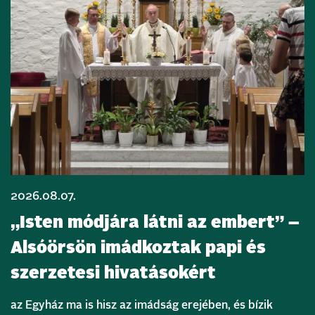
2026.08.07.
„Isten módjára látni az embert” –
Alsóörsön imádkoztak papi és
szerzetesi hivatásokért
az Egyház ma is hisz az imádság erejében, és bízik