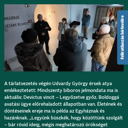
feliratkozás hírlevélre
A tárlatvezetés végén Udvardy György érsek atya
emlékeztetett: Mindszenty bíboros jelmondata ma is
aktuális: Devictus vincit – Legyőzetve győz. Boldoggá
avatási ügye előrehaladott állapotban van. Életének és
döntéseinek ereje ma is példa az Egyháznak és
hazánknak. „Legyünk büszkék, hogy közöttünk szolgált
– bár rövid ideig, mégis meghatározó örökséget