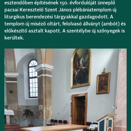
esztendőben építésének 150. évfordulóját ünneplő
pacsai Keresztelő Szent János plébániatemplom új
liturgikus berendezési tárgyakkal gazdagodott. A
templom új miséző oltárt, felolvasó állványt (ambót) és
előkészítő asztalt kapott. A szentélybe új szőnyegek is
kerültek.