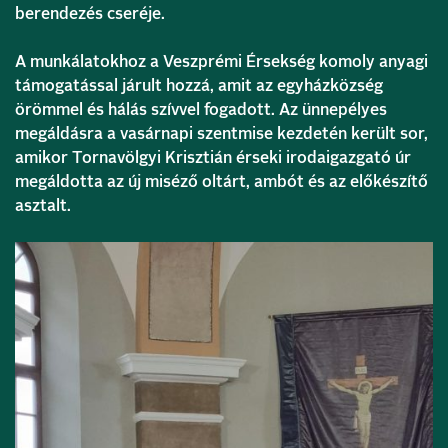
berendezés cseréje.
A munkálatokhoz a Veszprémi Érsekség komoly anyagi
támogatással járult hozzá, amit az egyházközség
örömmel és hálás szívvel fogadott. Az ünnepélyes
megáldásra a vasárnapi szentmise kezdetén került sor,
amikor Tornavölgyi Krisztián érseki irodaigazgató úr
megáldotta az új miséző oltárt, ambót és az előkészítő
asztalt.