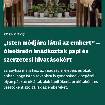
2026.08.07.
„Isten módjára látni az embert” –
Alsóörsön imádkoztak papi és
szerzetesi hivatásokért
az Egyház ma is hisz az imádság erejében, és bízik
abban, hogy Isten továbbra is gondoskodik népéről
olyan pásztorok által, akik tanítóként, prófétaként és
vezetőként szolgálják az embereket.
Bővebben