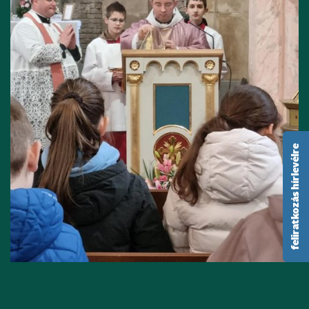
feliratkozás hírlevélre