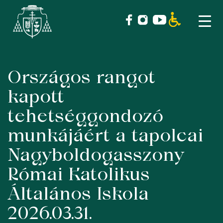
Országos rangot
Skip
to
kapott
content
tehetséggondozó
munkájáért a tapolcai
Nagyboldogasszony
Római Katolikus
Általános Iskola
2026.03.31.