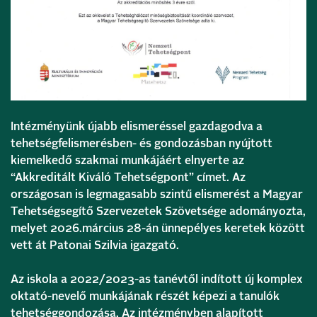
Intézményünk újabb elismeréssel gazdagodva a
tehetségfelismerésben- és gondozásban nyújtott
kiemelkedő szakmai munkájáért elnyerte az
“Akkreditált Kiváló Tehetségpont” címet. Az
országosan is legmagasabb szintű elismerést a Magyar
Tehetségsegítő Szervezetek Szövetsége adományozta,
melyet 2026.március 28-án ünnepélyes keretek között
vett át Patonai Szilvia igazgató.
Az iskola a 2022/2023-as tanévtől indított új komplex
oktató-nevelő munkájának részét képezi a tanulók
tehetséggondozása. Az intézményben alapított