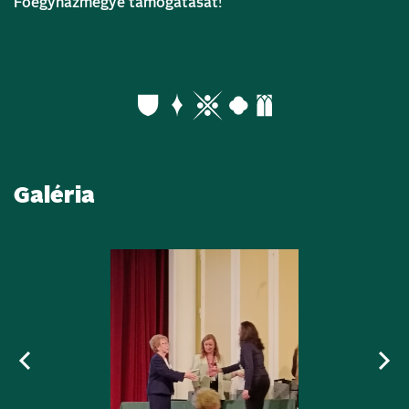
Főegyházmegye támogatását!
Galéria