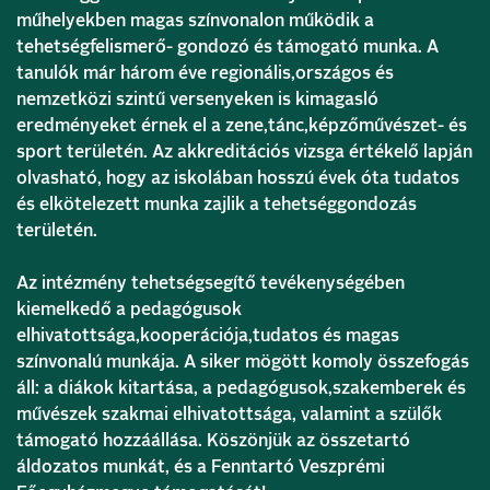
műhelyekben magas színvonalon működik a
tehetségfelismerő- gondozó és támogató munka. A
tanulók már három éve regionális,országos és
nemzetközi szintű versenyeken is kimagasló
eredményeket érnek el a zene,tánc,képzőművészet- és
sport területén. Az akkreditációs vizsga értékelő lapján
olvasható, hogy az iskolában hosszú évek óta tudatos
és elkötelezett munka zajlik a tehetséggondozás
területén.
Az intézmény tehetségsegítő tevékenységében
kiemelkedő a pedagógusok
elhivatottsága,kooperációja,tudatos és magas
színvonalú munkája. A siker mögött komoly összefogás
áll: a diákok kitartása, a pedagógusok,szakemberek és
művészek szakmai elhivatottsága, valamint a szülők
támogató hozzáállása. Köszönjük az összetartó
áldozatos munkát, és a Fenntartó Veszprémi