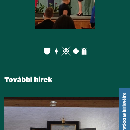
További hírek
feliratkozás hírlevélre