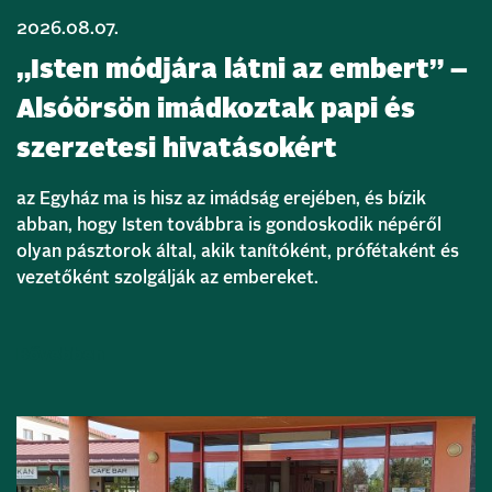
2026.08.07.
„Isten módjára látni az embert” –
Alsóörsön imádkoztak papi és
szerzetesi hivatásokért
az Egyház ma is hisz az imádság erejében, és bízik
abban, hogy Isten továbbra is gondoskodik népéről
olyan pásztorok által, akik tanítóként, prófétaként és
vezetőként szolgálják az embereket.
Bővebben