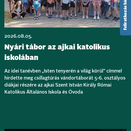
feliratkozás hírlevélre
2026.08.05.
Nyári tábor az ajkai katolikus
iskolában
Az idei tanévben „Isten tenyerén a világ körül” címmel
hirdette meg csillagtúrás vándortáborát 5-6. osztályos
diákjai részére az ajkai Szent István Király Római
Katolikus Általános Iskola és Óvoda
Bővebben