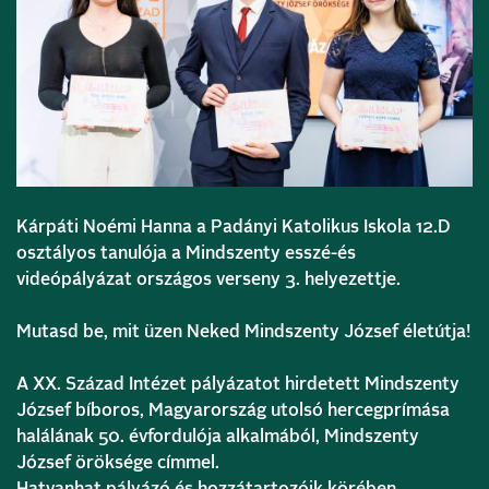
Kárpáti Noémi Hanna a Padányi Katolikus Iskola 12.D
osztályos tanulója a Mindszenty esszé-és
videópályázat országos verseny 3. helyezettje.
Mutasd be, mit üzen Neked Mindszenty József életútja!
A XX. Század Intézet pályázatot hirdetett Mindszenty
József bíboros, Magyarország utolsó hercegprímása
halálának 50. évfordulója alkalmából, Mindszenty
József öröksége címmel.