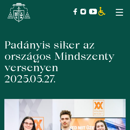
Padányis siker az
Skip
to
országos Mindszenty
content
versenyen
2025.05.27.