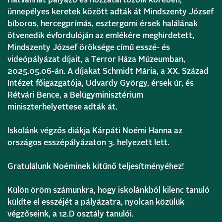
Hatvanhat pályázó és hozzátartozóik körében,
ünnepélyes keretek között adták át Mindszenty József
bíboros, hercegprímás, esztergomi érsek halálának
ötvenedik évfordulóján az emlékére meghirdetett,
Mindszenty József öröksége című esszé- és
videópályázat díjait, a Terror Háza Múzeumban,
2025.05.06-án. A díjakat Schmidt Mária, a XX. Század
Intézet főigazgatója, Udvardy György, érsek úr, és
Rétvári Bence, a Belügyminisztérium
miniszterhelyettese adták át.
Iskolánk végzős diákja Kárpáti Noémi Hanna az
országos esszépályázaton 3. helyezett lett.
Gratulálunk Noéminek kitűnő teljesítményéhez!
Külön öröm számunkra, hogy iskolánkból kilenc tanuló
küldte el esszéjét a pályázatra, nyolcan közülük
végzőseink, a 12.D osztály tanulói.