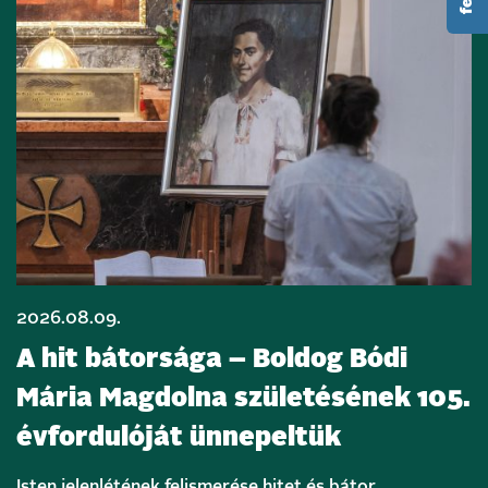
2026.08.09.
A hit bátorsága – Boldog Bódi
Mária Magdolna születésének 105.
évfordulóját ünnepeltük
Isten jelenlétének felismerése hitet és bátor