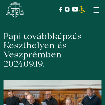
Papi továbbképzés
Skip
to
Keszthelyen és
content
Veszprémben
2024.09.19.