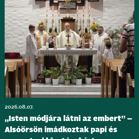
2026.08.07.
„Isten módjára látni az embert” –
Alsóörsön imádkoztak papi és