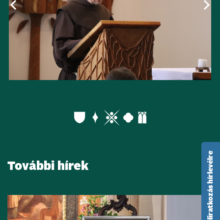
feliratkozás hírlevélre
További hírek