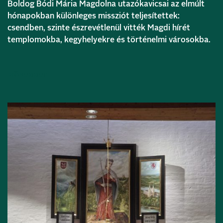
Boldog Bódi Mária Magdolna utazókavicsai az elmúlt
hónapokban különleges missziót teljesítettek:
csendben, szinte észrevétlenül vitték Magdi hírét
templomokba, kegyhelyekre és történelmi városokba.
Bővebben