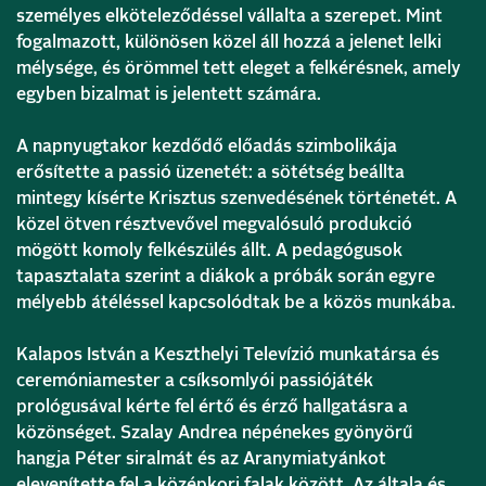
személyes elköteleződéssel vállalta a szerepet. Mint
fogalmazott, különösen közel áll hozzá a jelenet lelki
mélysége, és örömmel tett eleget a felkérésnek, amely
egyben bizalmat is jelentett számára.
A napnyugtakor kezdődő előadás szimbolikája
erősítette a passió üzenetét: a sötétség beállta
mintegy kísérte Krisztus szenvedésének történetét. A
közel ötven résztvevővel megvalósuló produkció
mögött komoly felkészülés állt. A pedagógusok
tapasztalata szerint a diákok a próbák során egyre
mélyebb átéléssel kapcsolódtak be a közös munkába.
Kalapos István a Keszthelyi Televízió munkatársa és
ceremóniamester a csíksomlyói passiójáték
prológusával kérte fel értő és érző hallgatásra a
közönséget. Szalay Andrea népénekes gyönyörű
hangja Péter siralmát és az Aranymiatyánkot
elevenítette fel a középkori falak között. Az általa és