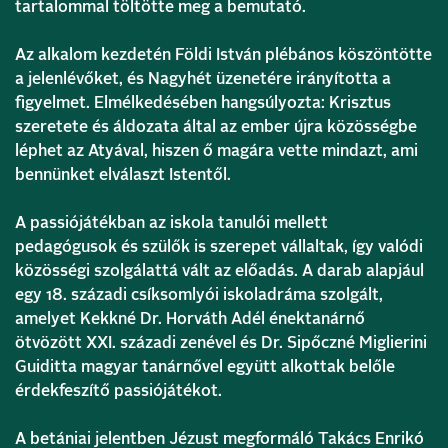
tartalommal töltötte meg a bemutató.
Az alkalom kezdetén Földi István plébános köszöntötte
a jelenlévőket, és Nagyhét üzenetére irányította a
figyelmet. Elmélkedésében hangsúlyozta: Krisztus
szeretete és áldozata által az ember újra közösségbe
léphet az Atyával, hiszen ő magára vette mindazt, ami
bennünket elválaszt Istentől.
A passiójátékban az iskola tanulói mellett
pedagógusok és szülők is szerepet vállaltak, így valódi
közösségi szolgálattá vált az előadás. A darab alapjául
egy 18. századi csíksomlyói iskoladráma szolgált,
amelyet Kekkné Dr. Horváth Adél énektanárnő
ötvözött XXI. századi zenével és Dr. Sipőczné Miglierini
Guiditta magyar tanárnővel együtt alkottak belőle
érdekfeszítő passiójátékot.
A betániai jelentben Jézust megformáló Takács Enrikó