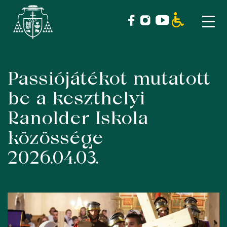
Passiójátékot mutatott
Skip
to
be a keszthelyi
content
Ranolder Iskola
közössége
2026.04.03.