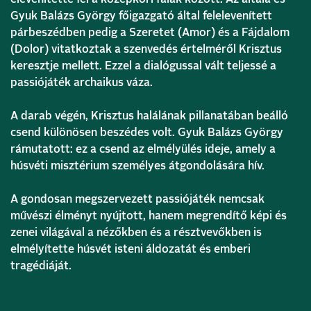
Gyuk Balázs György főigazgató által felelevenített
párbeszédben pedig a Szeretet (Amor) és a Fájdalom
(Dolor) vitatkoztak a szenvedés értelméről Krisztus
keresztje mellett. Ezzel a dialógussal vált teljessé a
passiójáték archaikus váza.
A darab végén, Krisztus halálának pillanatában beálló
csend különösen beszédes volt. Gyuk Balázs György
rámutatott: ez a csend az elmélyülés ideje, amely a
húsvéti misztérium személyes átgondolására hív.
A gondosan megszervezett passiójáték nemcsak
művészi élményt nyújtott, hanem megrendítő képi és
zenei világával a nézőkben és a résztvevőkben is
elmélyítette húsvét isteni áldozatát és emberi
tragédiáját.