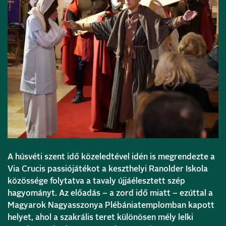
A húsvéti szent idő közeledtével idén is megrendezte a
Via Crucis passiójátékot a keszthelyi Ranolder Iskola
közössége folytatva a tavaly újjáélesztett szép
hagyományt. Az előadás – a zord idő miatt – ezúttal a
Magyarok Nagyasszonya Plébániatemplomban kapott
helyet, ahol a szakrális teret különösen mély lelki