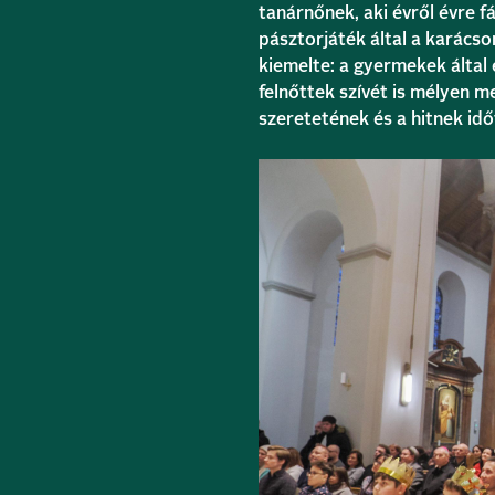
tanárnőnek, aki évről évre f
pásztorjáték által a karács
kiemelte: a gyermekek által
felnőttek szívét is mélyen me
szeretetének és a hitnek id