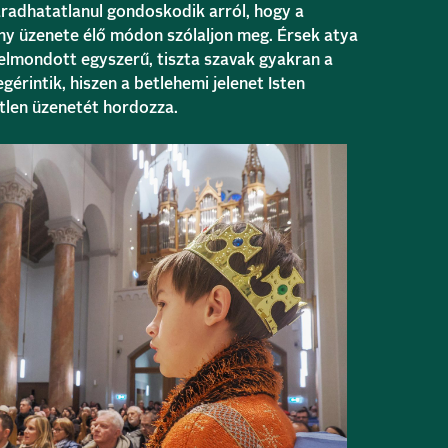
áradhatatlanul gondoskodik arról, hogy a
ony üzenete élő módon szólaljon meg. Érsek atya
 elmondott egyszerű, tiszta szavak gyakran a
gérintik, hiszen a betlehemi jelenet Isten
őtlen üzenetét hordozza.