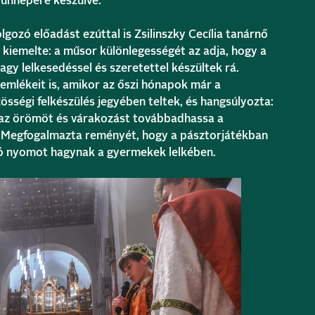
 ünnepére készülve.
lgozó előadást ezúttal is Zsilinszky Cecília tanárnő
 kiemelte: a műsor különlegességét az adja, hogy a
gy lelkesedéssel és szeretettel készültek rá.
 emlékeit is, amikor az őszi hónapok már a
zösségi felkészülés jegyében teltek, és hangsúlyozta:
zt az örömöt és várakozást továbbadhassa a
 Megfogalmazta reményét, hogy a pásztorjátékban
 nyomot hagynak a gyermekek lelkében.