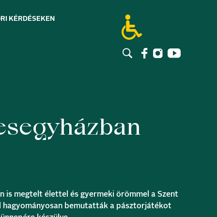
RI KÉRDÉSEK
EN
kesegyházban
n is megtelt élettel és gyermeki örömmel a
Szent
ol hagyományosan bemutatták a pásztorjátékot