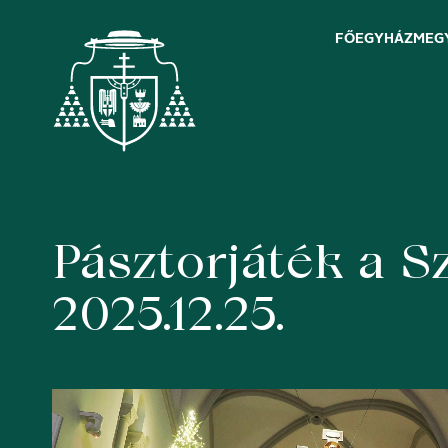
FŐEGYHÁZMEG
Pásztorjáték a 
Skip
to
content
2025.12.25.