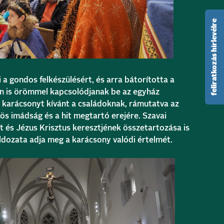
feliratkozás hírlevélre
i a gondos felkészülésért, és arra bátorította a
n is örömmel kapcsolódjanak be az egyház
 karácsonyt kívánt a családoknak, rámutatva az
s imádság és a hit megtartó erejére. Szavai
 és Jézus Krisztus keresztjének összetartozása is
áldozata adja meg a karácsony valódi értelmét.