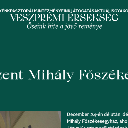
YÉNK
PASZTORÁLIS
INTÉZMÉNYEINK
LÁTOGATÁS
AKTUÁLIS
GYAKO
Szent Mihály Főszé
December 24-én délután idé
Mihály Főszékesegyház
, ah