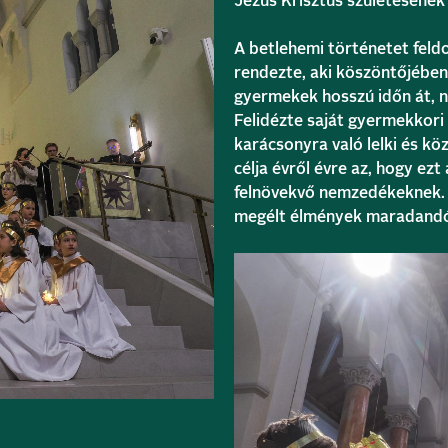
Jézus Krisztus születésének
A betlehemi történetet feldo
rendezte, aki köszöntőjében
gyermekek hosszú időn át, na
Felidézte saját gyermekkori
karácsonyra való lelki és kö
célja évről évre az, hogy e
felnövekvő nemzedékeknek.
megélt élmények maradandó