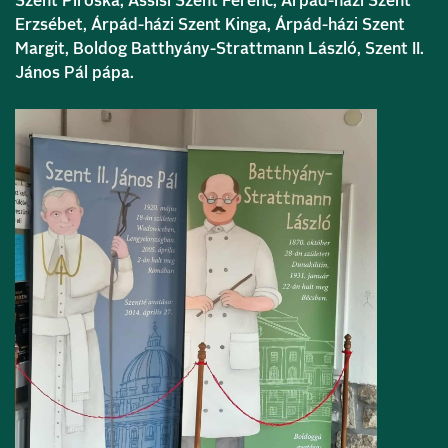
Szent Piroska, Assisi Szent Ferenc, Árpád-házi Szent
Erzsébet, Árpád-házi Szent Kinga, Árpád-házi Szent
Margit, Boldog Batthyány-Strattmann László, Szent II.
János Pál pápa.