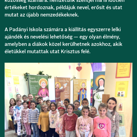
közösség számára: nemzetünk szentjei ma is időtlen
értékeket hordoznak, példájuk nevel, erősít és utat
mutat az újabb nemzedékeknek.
A Padányi Iskola számára a kiállítás egyszerre lelki
ajándék és nevelési lehetőség — egy olyan élmény,
amelyben a diákok közel kerülhetnek azokhoz, akik
életükkel mutattak utat Krisztus felé.