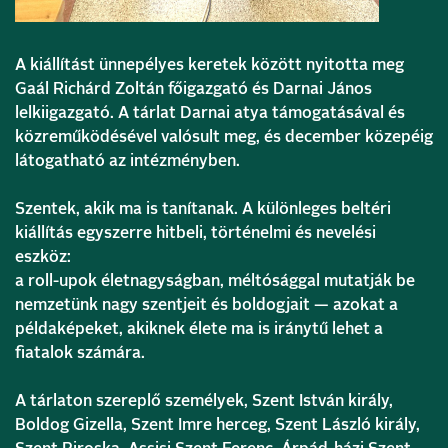
A kiállítást ünnepélyes keretek között nyitotta meg
Gaál Richárd Zoltán főigazgató és Darnai János
lelkiigazgató. A tárlat Darnai atya támogatásával és
közreműködésével valósult meg, és december közepéig
látogatható az intézményben.
Szentek, akik ma is tanítanak. A különleges beltéri
kiállítás egyszerre hitbeli, történelmi és nevelési
eszköz:
a roll-upok életnagyságban, méltósággal mutatják be
nemzetünk nagy szentjeit és boldogjait — azokat a
példaképeket, akiknek élete ma is iránytű lehet a
fiatalok számára.
A tárlaton szereplő személyek, Szent István király,
Boldog Gizella, Szent Imre herceg, Szent László király,