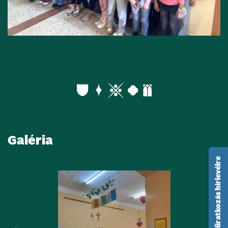
Galéria
feliratkozás hírlevélre