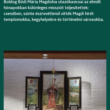
Boldog Bódi Mária Magdolna utazókavicsai az elmúlt
hónapokban különleges missziót teljesítettek:
csendben, szinte észrevétlenül vitték Magdi hírét
templomokba, kegyhelyekre és történelmi városokba.
Bővebben