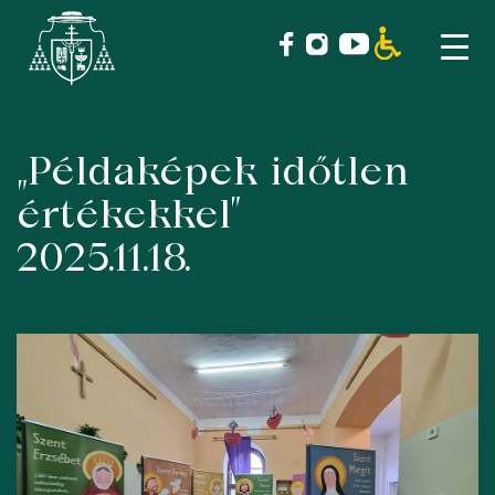
„Példaképek időtlen
Skip
to
értékekkel”
content
2025.11.18.