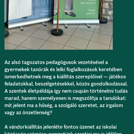
Az alsó tagozatos pedagógusok vezetésével a
gyermekek tanórák és lelki foglalkozások keretében
ismerkedhetnek meg a kiállítás szereplőivel — játékos
feladatokkal, beszélgetésekkel, közös gondolkodással.
A szentek életpéldája így nem csupán történelmi tudás
marad, hanem személyesen is megszólítja a tanulókat:
mit jelent ma a hűség, a szolgáló szeretet, az irgalom
vagy az önzetlenség?
A vándorkiállítás jelenléte fontos üzenet az iskolai