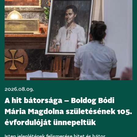
2026.08.09.
A hit bátorsága – Boldog Bódi
Mária Magdolna születésének 105.
évfordulóját ünnepeltük
Isten jelenlétének felismerése hitet és bátor