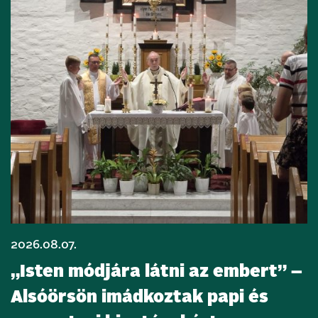
2026.08.07.
„Isten módjára látni az embert” –
Alsóörsön imádkoztak papi és