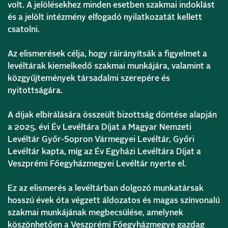
volt. A jelölésekhez minden esetben szakmai indoklást
és a jelölt intézmény elfogadó nyilatkozatát kellett
csatolni.
Az elismerések célja, hogy ráirányítsák a figyelmet a
levéltárak kiemelkedő szakmai munkájára, valamint a
közgyűjtemények társadalmi szerepére és
nyitottságára.
A díjak elbírálására összeült bizottság döntése alapján
a 2025. évi Év Levéltára Díjat a
Magyar Nemzeti
Levéltár Győr-Sopron Vármegyei Levéltár, Győri
Levéltár
kapta, míg az Év Egyházi Levéltára Díjat a
Veszprémi Főegyházmegyei Levéltár nyerte el.
Ez az elismerés a levéltárban dolgozó munkatársak
hosszú évek óta végzett áldozatos és magas színvonalú
szakmai munkájának megbecsülése, amelynek
köszönhetően a Veszprémi Főegyházmegye gazdag