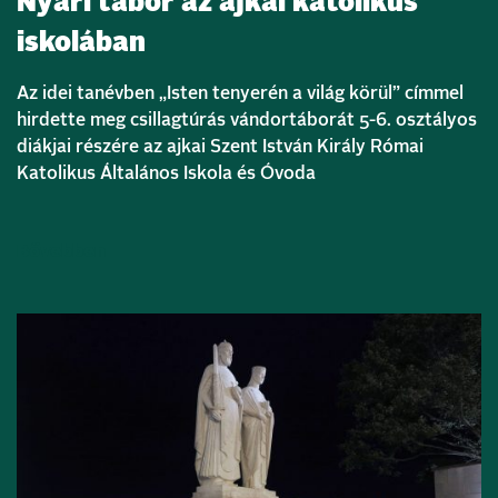
Nyári tábor az ajkai katolikus
iskolában
Az idei tanévben „Isten tenyerén a világ körül” címmel
hirdette meg csillagtúrás vándortáborát 5-6. osztályos
diákjai részére az ajkai Szent István Király Római
Katolikus Általános Iskola és Óvoda
Bővebben