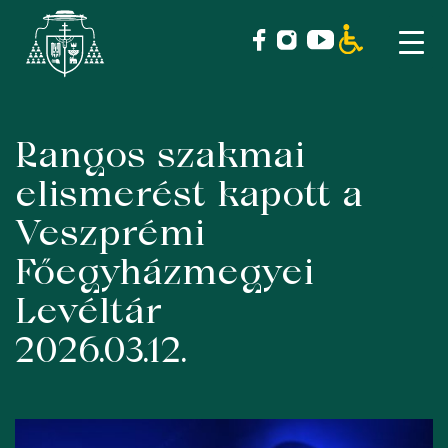
Rangos szakmai
Skip
to
elismerést kapott a
content
Veszprémi
Főegyházmegyei
Levéltár
2026.03.12.