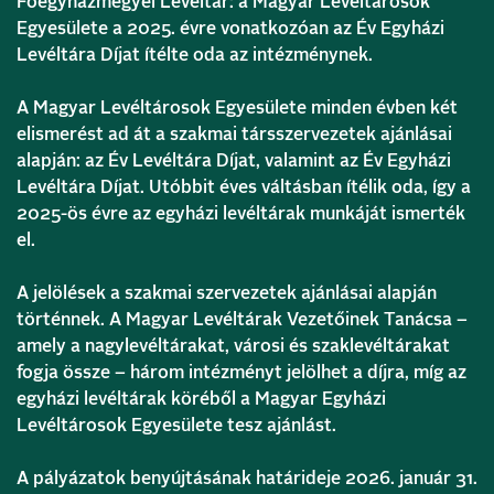
Főegyházmegyei Levéltár
: a Magyar Levéltárosok
Egyesülete a 2025. évre vonatkozóan az Év Egyházi
Levéltára Díjat ítélte oda az intézménynek.
A Magyar Levéltárosok Egyesülete minden évben két
elismerést ad át a szakmai társszervezetek ajánlásai
alapján: az Év Levéltára Díjat, valamint az Év Egyházi
Levéltára Díjat. Utóbbit éves váltásban ítélik oda, így a
2025-ös évre az egyházi levéltárak munkáját ismerték
el.
A jelölések a szakmai szervezetek ajánlásai alapján
történnek. A Magyar Levéltárak Vezetőinek Tanácsa –
amely a nagylevéltárakat, városi és szaklevéltárakat
fogja össze – három intézményt jelölhet a díjra, míg az
egyházi levéltárak köréből a
Magyar Egyházi
Levéltárosok Egyesülete
tesz ajánlást.
A pályázatok benyújtásának határideje 2026. január 31.