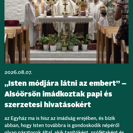
2026.08.07.
„Isten módjára látni az embert” –
Alsóörsön imádkoztak papi és
szerzetesi hivatásokért
az Egyház ma is hisz az imádság erejében, és bízik
abban, hogy Isten továbbra is gondoskodik népéről
olyan pásztorok által, akik tanítóként, prófétaként és