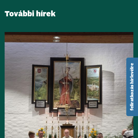
További hírek
feliratkozás hírlevélre