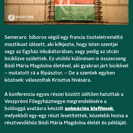
Semeraro bíboros végül egy francia tiszteletreméltó
misztikust idézett, aki kifejezte, hogy Isten szentjei
vagy az Egyház inkubátorában, vagy pedig az utcán
biciklizve születtek. Ez utóbbi különösen is összecseng
Bódi Mária Magdolna életével, aki gyakran járt biciklivel
– mutatott rá a főpásztor. – De a szentek egyben
közösek: válaszoltak Krisztus hívására.
A konferencia egyes részei között üdítően hatottak a
Veszprémi Főegyházmegye megrendelésére a
boldoggá avatásra készült
animációs kisfilmek
,
melyekből egy-egy részt levetítettek, közelebb hozva a
résztvevőkhöz Bódi Mária Magdolna életét és példáját.