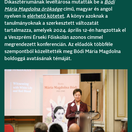
Dikasztériumának levéltárosa mutatták be a
Bódi
Mária Magdolna öröksége
című, magyar és angol
nyelven is
elérhető kötetet
. A könyv azoknak a
tanulmányoknak a szerkesztett változatát
tartalmazza, amelyek 2024. április 12-én hangzottak el
a Veszprémi Érseki Főiskolán azonos címmel
megrendezett konferencián. Az előadók többféle
szempontból közelítették meg Bódi Mária Magdolna
boldoggá avatásának témáját.