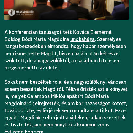
A konferencián tanúságot tett Kovács Elemérné,
Boldog Bódi Mária Magdolna
unokahúga
. Személyes
hangú beszédében elmondta, hogy habár személyesen
nem ismerhette Magdit, hiszen halála után két évvel
született, de a nagyszülőktől, a családban hitelesen
megismerhette az életét.
Sokat nem beszéltek róla, és a nagyszülők nyilvánosan
sosem beszéltek Magdiról. Féltve őrizték azt a könyvet
is, melyet Galambos Miklós apát írt Bódi Mária
Magdolnáról; elrejtették, és amikor házasságot kötött,
továbbőrizte, és férjének sem mondta el a titkot. Ezzel
együtt Magdi híre elterjedt a vidéken, sokan szerették
és tisztelték, ami nem hunyt ki a kommunizmus
évtizedeiben sem.