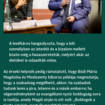
A levéltáros hangsúlyozta, hogy a két
személyben az istenhit és a bizalom mellett
közös még a hazaszeretetük, melyért akár az
életüket is odaadták volna.
Az érseki helynök pedig rámutatott, hogy Bódi Mária
Magdolna és Mindszenty bíboros példája megmutatja,
hogy a szabadság megélhető, akkor, ha szabadok
tudunk lenni a jóra, Istenre és a másik emberre; ha
végeredményként az evangéliumi nyolc boldogság sora
is tanítja, amely Magdi sírján is ott volt: „Boldogok a