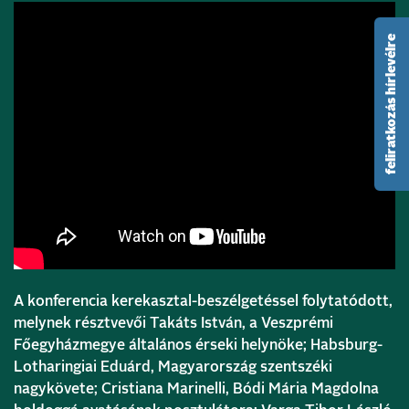
feliratkozás hírlevélre
A konferencia kerekasztal-beszélgetéssel folytatódott,
melynek résztvevői Takáts István, a Veszprémi
Főegyházmegye általános érseki helynöke; Habsburg-
Lotharingiai Eduárd, Magyarország szentszéki
nagykövete; Cristiana Marinelli, Bódi Mária Magdolna