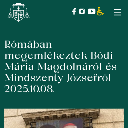
Rómában
Skip
to
megemlékeztek Bódi
content
Mária Magdolnáról és
Mindszenty Józsefről
2025.10.08.