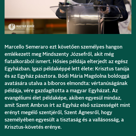
Marcello Semeraro ezt követően személyes hangon
emlékezett meg Mindszenty Józsefről, akit még
fiatalkorából ismert. Hősies példája elterjedt az egész
Egyházban. Igazi példaképpé lett élete: Krisztus tanúja
és az Egyház pásztora. Bódi Mária Magdolna boldoggá
avatására utalva a bíboros elmondta: vértanúságának
példája, vére gazdagította a magyar Egyházat. Az
evangéliumi élet példaképe, akiben egyesül mindaz,
amit Szent Ambrus írt az Egyház első szüzességét mint
erényt megélő szentjéről, Szent Ágnesről, hogy
személyében egyesült a tisztaság és a vallásosság, a
Krisztus-követés erénye.