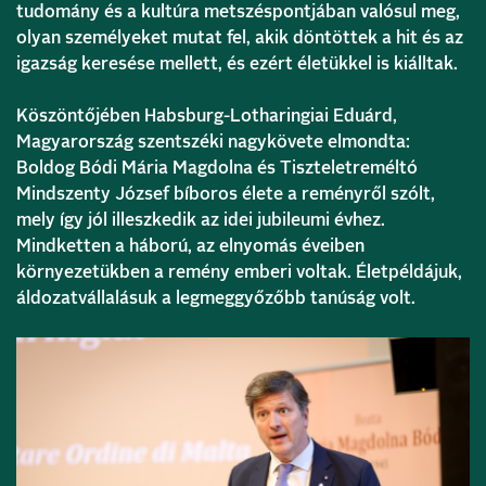
tudomány és a kultúra metszéspontjában valósul meg,
olyan személyeket mutat fel, akik döntöttek a hit és az
igazság keresése mellett, és ezért életükkel is kiálltak.
Köszöntőjében Habsburg-Lotharingiai Eduárd,
Magyarország szentszéki nagykövete elmondta:
Boldog Bódi Mária Magdolna és Tiszteletreméltó
Mindszenty József bíboros élete a reményről szólt,
mely így jól illeszkedik az idei jubileumi évhez.
Mindketten a háború, az elnyomás éveiben
környezetükben a remény emberi voltak. Életpéldájuk,
áldozatvállalásuk a legmeggyőzőbb tanúság volt.