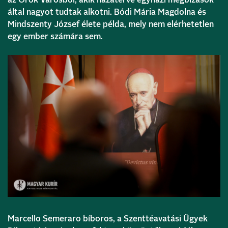
az Örök Városból, akik hazatérve egyházi megbízások
által nagyot tudtak alkotni. Bódi Mária Magdolna és
Mindszenty József élete példa, mely nem elérhetetlen
egy ember számára sem.
Marcello Semeraro bíboros, a Szenttéavatási Ügyek