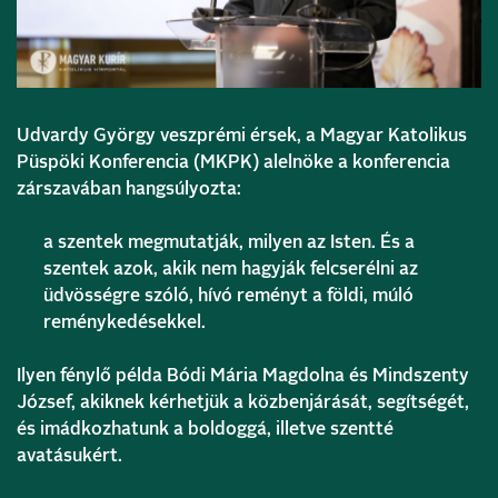
Udvardy György veszprémi érsek, a Magyar Katolikus
Püspöki Konferencia (MKPK) alelnöke a konferencia
zárszavában hangsúlyozta:
a szentek megmutatják, milyen az Isten. És a
szentek azok, akik nem hagyják felcserélni az
üdvösségre szóló, hívó reményt a földi, múló
reménykedésekkel.
Ilyen fénylő példa Bódi Mária Magdolna és Mindszenty
József, akiknek kérhetjük a közbenjárását, segítségét,
és imádkozhatunk a boldoggá, illetve szentté
avatásukért.