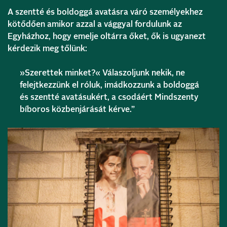
A szentté és boldoggá avatásra váró személyekhez
kötődően amikor azzal a vággyal fordulunk az
Egyházhoz, hogy emelje oltárra őket, ők is ugyanezt
kérdezik meg tőlünk:
»Szerettek minket?« Válaszoljunk nekik, ne
felejtkezzünk el róluk, imádkozzunk a boldoggá
és szentté avatásukért, a csodáért Mindszenty
bíboros közbenjárását kérve.”