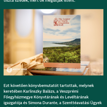
tiszta szívűek, mert ők meglátják Istent.”
Ezt követően könyvbemutatót tartottak, melynek
keretében Karlinszky Balázs, a Veszprémi
Főegyházmegye Könyvtárának és Levéltárának
igazgatója és Simona Durante, a Szenttéavatási Ügyek