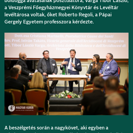
boldoggá avatásának posztulátora; Varga Tibor László,
a Veszprémi Főegyházmegyei Könyvtár és Levéltár
levéltárosa voltak, őket Roberto Regoli, a Pápai
Gergely Egyetem professzora kérdezte.
A beszélgetés során a nagykövet, aki egyben a