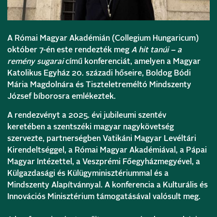
A Római Magyar Akadémián (Collegium Hungaricum)
október 7-én este rendezték meg
A hit tanúi – a
remény sugarai
című konferenciát, amelyen a Magyar
Katolikus Egyház 20. századi hőseire, Boldog Bódi
Mária Magdolnára és Tiszteletreméltó Mindszenty
József bíborosra emlékeztek.
A rendezvényt a 2025. évi jubileumi szentév
keretében a szentszéki magyar nagykövetség
szervezte, partnerségben
Vatikáni Magyar Levéltári
Kirendeltséggel,
a Római Magyar Akadémiával, a Pápai
Magyar Intézettel, a Veszprémi Főegyházmegyével, a
Külgazdasági és Külügyminisztériummal és a
Mindszenty Alapítvánnyal. A konferencia a Kulturális és
Innovációs Minisztérium támogatásával valósult meg.