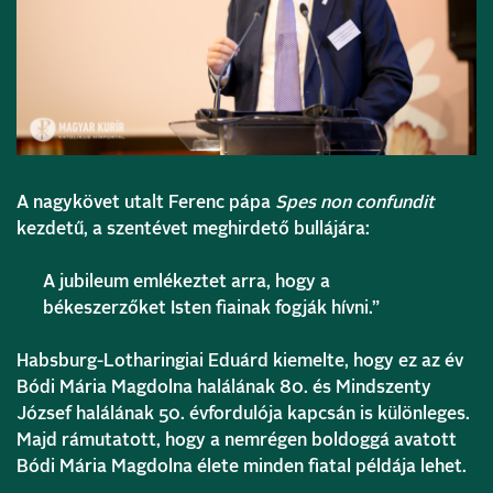
A nagykövet utalt Ferenc pápa
Spes non confundit
kezdetű, a szentévet meghirdető bullájára:
A jubileum emlékeztet arra, hogy a
békeszerzőket Isten fiainak fogják hívni.”
Habsburg-Lotharingiai Eduárd kiemelte, hogy ez az év
Bódi Mária Magdolna halálának 80. és Mindszenty
József halálának 50. évfordulója kapcsán is különleges.
Majd rámutatott, hogy a nemrégen boldoggá avatott
Bódi Mária Magdolna élete minden fiatal példája lehet.