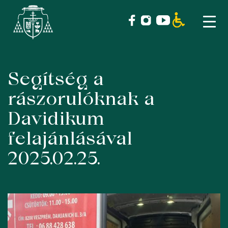
Segítség a
Skip
to
rászorulóknak a
content
Davidikum
felajánlásával
2025.02.25.