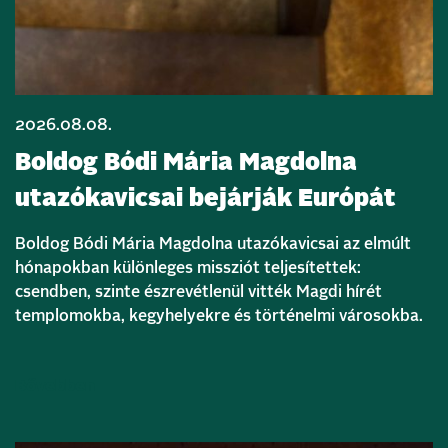
2026.08.08.
Boldog Bódi Mária Magdolna
utazókavicsai bejárják Európát
Boldog Bódi Mária Magdolna utazókavicsai az elmúlt
hónapokban különleges missziót teljesítettek:
csendben, szinte észrevétlenül vitték Magdi hírét
templomokba, kegyhelyekre és történelmi városokba.
Bővebben