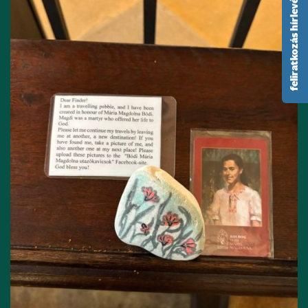
feliratkozás hírlevélre