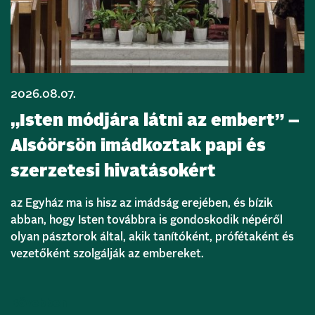
2026.08.07.
„Isten módjára látni az embert” –
Alsóörsön imádkoztak papi és
szerzetesi hivatásokért
az Egyház ma is hisz az imádság erejében, és bízik
abban, hogy Isten továbbra is gondoskodik népéről
olyan pásztorok által, akik tanítóként, prófétaként és
vezetőként szolgálják az embereket.
Bővebben