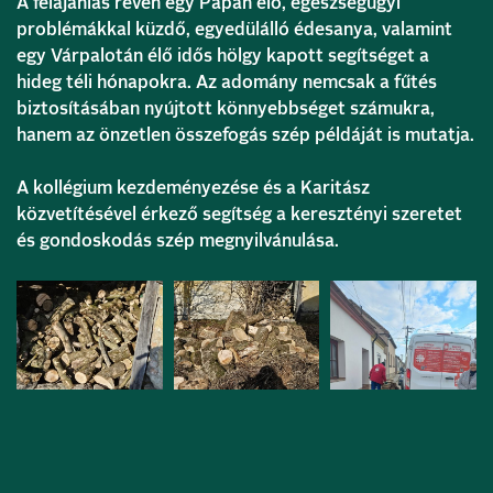
A felajánlás révén egy Pápán élő, egészségügyi
problémákkal küzdő, egyedülálló édesanya, valamint
egy Várpalotán élő idős hölgy kapott segítséget a
hideg téli hónapokra. Az adomány nemcsak a fűtés
biztosításában nyújtott könnyebbséget számukra,
hanem az önzetlen összefogás szép példáját is mutatja.
A kollégium kezdeményezése és a Karitász
közvetítésével érkező segítség a keresztényi szeretet
és gondoskodás szép megnyilvánulása.