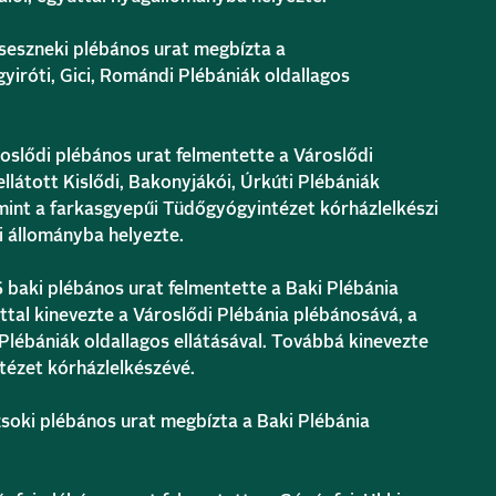
seszneki plébános urat megbízta a
yiróti, Gici, Romándi Plébániák oldallagos
ődi plébános urat felmentette a Városlődi
ellátott Kislődi, Bakonyjákói, Úrkúti Plébániák
amint a farkasgyepűi Tüdőgyógyintézet kórházlelkészi
i állományba helyezte.
i plébános urat felmentette a Baki Plébánia
ttal kinevezte a Városlődi Plébánia plébánosává, a
 Plébániák oldallagos ellátásával. Továbbá kinevezte
tézet kórházlelkészévé.
ki plébános urat megbízta a Baki Plébánia