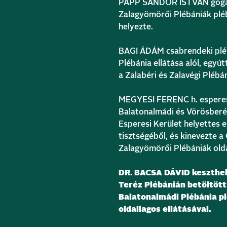
PAPP SÁNDOR ISTVÁN gógánfa
Zalagyömörői Plébániák pléb
helyezte.
BAGI ÁDÁM csabrendeki pléb
Plébánia ellátása alól, egyú
a Zalabéri és Zalavégi Plébán
MEGYESI FERENC h. esperes,
Balatonalmádi és Vörösberén
Esperesi Kerület helyettes e
tisztségéből, és kinevezte a
Zalagyömörői Plébániák olda
DR. BACSA DÁVID keszthely
Teréz Plébánián betöltött
Balatonalmádi Plébánia p
oldallagos ellátásával.