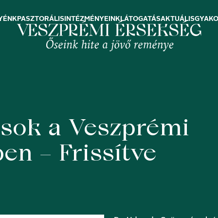
YÉNK
PASZTORÁLIS
INTÉZMÉNYEINK
LÁTOGATÁS
AKTUÁLIS
GYAKO
ások a Veszprémi
n – Frissítve