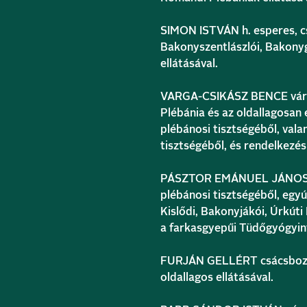
SIMON ISTVÁN h. esperes, c
Bakonyszentlászlói, Bakonyg
ellátásával.
VARGA-CSIKÁSZ BENCE városl
Plébánia és az oldallagosan 
plébánosi tisztségéből, val
tisztségéből, és rendelkezés
PÁSZTOR EMÁNUEL JÁNOS bak
plébánosi tisztségéből, egyú
Kislődi, Bakonyjákói, Úrkúti
a farkasgyepűi Tüdőgyógyin
FURJÁN GELLÉRT csácsbozso
oldallagos ellátásával.