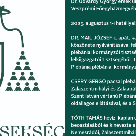
Dr. Udvardy György érsek úr
Veszprémi Főegyházmegyéb
2025. augusztus 1-i hatállyal
DR. MAIL JÓZSEF c. apát, k
köszönete nyilvánításával fe
plébániai kormányzói tisztség
lelkiigazgatói tisztségéből.
Plébánia plébániai kormányz
CSÉRY GERGŐ pacsai plébáno
Zalaszentmihályi és Zalaapáti
Szent István vértanú Plébáni
oldallagos ellátásával, és a S
TÓTH TAMÁS hévízi káplán ur
beosztásából és kinevezte a
Nemesrádói, Zalaszentmihályi