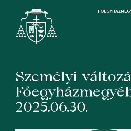
FŐEGYHÁZMEG
Személyi változ
Skip
to
content
Főegyházmegyébe
2025.06.30.