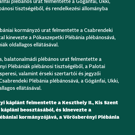
i plébános urat felmentette a Gógánfai, Ukki,
ánosi tisztségéből, és rendelkezési állományba
ániai kormányzó urat felmentette a Csabrendeki
ttal kinevezte a Pókaszepetki Plébánia plébánosává,
iák oldallagos ellátásával.
 balatonalmádi plébános urat felmentette a
yi Plébániák plébánosi tisztségéből, a Palotai
speresi, valamint érseki szertartói és jegyzői
 Csabrendeki Plébánia plébánosává, a Gógánfai, Ukki,
llagos ellátásával.
i káplánt felmentette a Keszthely II., Kis Szent
 kápláni beosztásából, és kinevezte a
lébániai kormányzójává, a Vörösberényi Plébánia