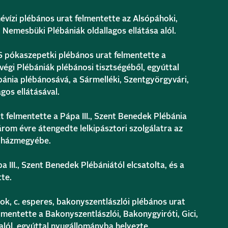
évízi plébános urat felmentette az Alsópáhoki,
 Nemesbüki Plébániák oldallagos ellátása alól.
ókaszepetki plébános urat felmentette a
végi Plébániák plébánosi tisztségéből, egyúttal
bánia plébánosává, a Sármelléki, Szentgyörgyvári,
gos ellátásával.
felmentette a Pápa III., Szent Benedek Plébánia
árom évre átengedte lelkipásztori szolgálatra az
yházmegyébe.
a III., Szent Benedek Plébániától elcsatolta, és a
tte.
, c. esperes, bakonyszentlászlói plébános urat
lmentette a Bakonyszentlászlói, Bakonygyiróti, Gici,
alól, egyúttal nyugállományba helyezte.