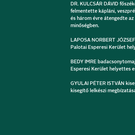
DR. KULCSÁR DÁVID főszékese
felmentette kápláni, veszpré
és három évre átengedte az 
minőségben.
LAPOSA NORBERT JÓZSEF bal
Palotai Esperesi Kerület he
BEDY IMRE badacsonytomaji 
Esperesi Kerület helyettes 
GYULAI PÉTER ISTVÁN kisegít
kisegítő lelkészi megbízatá