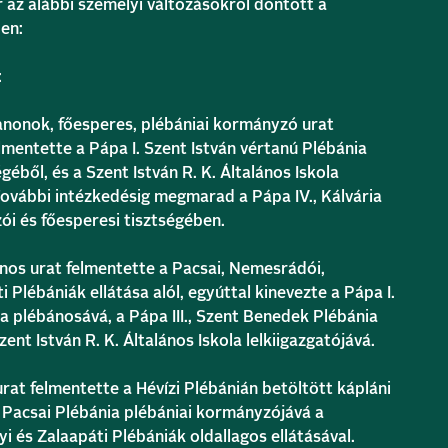
 az alábbi személyi változásokról döntött a
en:
:
anonok, főesperes, plébániai kormányzó urat
lmentette a Pápa I. Szent István vértanú Plébánia
éből, és a Szent István R. K. Általános Iskola
 További intézkedésig megmarad a Pápa IV., Kálvária
ói és főesperesi tisztségében.
s urat felmentette a Pacsai, Nemesrádói,
 Plébániák ellátása alól, egyúttal kinevezte a Pápa I.
a plébánosává, a Pápa III., Szent Benedek Plébánia
zent István R. K. Általános Iskola lelkiigazgatójává.
at felmentette a Hévízi Plébánián betöltött kápláni
 Pacsai Plébánia plébániai kormányzójává a
 és Zalaapáti Plébániák oldallagos ellátásával.