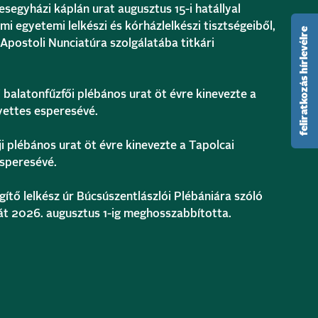
gyházi káplán urat augusztus 15-i hatállyal
mi egyetemi lelkészi és kórházlelkészi tisztségeiből,
feliratkozás hírlevélre
Apostoli Nunciatúra szolgálatába titkári
atonfűzfői plébános urat öt évre kinevezte a
lyettes esperesévé.
plébános urat öt évre kinevezte a Tapolcai
esperesévé.
ő lelkész úr Búcsúszentlászlói Plébániára szóló
sát 2026. augusztus 1-ig meghosszabbította.