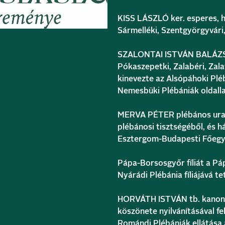
KISS LÁSZLÓ ker. esperes, h
Sármelléki, Szentgyörgyvári,
SZALONTAI ISTVÁN BALÁZS p
Pókaszepetki, Zalabéri, Zala
kinevezte az Alsópáhoki Plé
Nemesbüki Plébániák oldalla
MERVA PÉTER plébános urat 
plébánosi tisztségéből, és h
Esztergom-Budapesti Főeg
Pápa-Borsosgyőr fíliát a Páp
Nyárádi Plébánia fíliájává te
HORVÁTH ISTVÁN tb. kanonok
köszönete nyilvánításával fe
Romándi Plébániák ellátása 