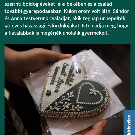
szerinti boldog éveket lelki békében és a család
további gyarapodásában. Külön öröm volt látni Sándor
és Anna testvérünk családját, akik tegnap ünnepelték
50 éves házassági évfordulójukat. Isten adja meg, hogy
a fiatalabbak is megérjék unokáik gyermekeit.”