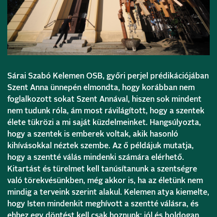
Sárai Szabó Kelemen OSB, győri perjel prédikációjában
Szent Anna ünnepén elmondta, hogy korábban nem
foglalkozott sokat Szent Annával, hiszen sok mindent
nem tudunk róla, ám most rávilágított, hogy a szentek
élete tükrözi a mi saját küzdelmeinket. Hangsúlyozta,
hogy a szentek is emberek voltak, akik hasonló
kihívásokkal néztek szembe. Az ő példájuk mutatja,
hogy a szentté válás mindenki számára elérhető.
Kitartást és türelmet kell tanúsítanunk a szentségre
való törekvésünkben, még akkor is, ha az életünk nem
mindig a terveink szerint alakul. Kelemen atya kiemelte,
hogy Isten mindenkit meghívott a szentté válásra, és
ehhez egy döntést kell csak hoznunk: jól és boldogan