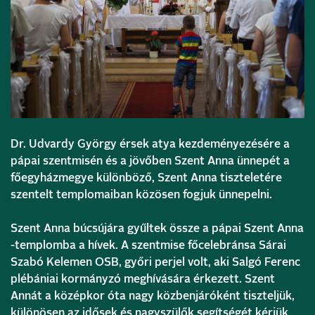
Dr. Udvardy György érsek atya kezdeményezésére a
pápai szentmisén és a jövőben Szent Anna ünnepét a
főegyházmegye különböző, Szent Anna tiszteletére
szentelt templomaiban közösen fogjuk ünnepelni.
Szent Anna búcsújára gyűltek össze a pápai Szent Anna
-templomba a hívek. A szentmise főcelebránsa Sárai
Szabó Kelemen OSB, győri perjel volt, aki Salgó Ferenc
plébániai kormányzó meghívására érkezett. Szent
Annát a középkor óta nagy közbenjáróként tiszteljük,
különösen az idősek és nagyszülők segítségét kérjük