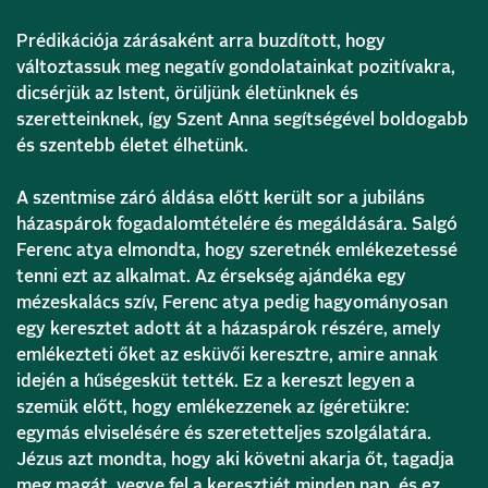
Prédikációja zárásaként arra buzdított, hogy
változtassuk meg negatív gondolatainkat pozitívakra,
dicsérjük az Istent, örüljünk életünknek és
szeretteinknek, így Szent Anna segítségével boldogabb
és szentebb életet élhetünk.
A szentmise záró áldása előtt került sor a jubiláns
házaspárok fogadalomtételére és megáldására. Salgó
Ferenc atya elmondta, hogy szeretnék emlékezetessé
tenni ezt az alkalmat. Az érsekség ajándéka egy
mézeskalács szív, Ferenc atya pedig hagyományosan
egy keresztet adott át a házaspárok részére, amely
emlékezteti őket az esküvői keresztre, amire annak
idején a hűségesküt tették. Ez a kereszt legyen a
szemük előtt, hogy emlékezzenek az ígéretükre:
egymás elviselésére és szeretetteljes szolgálatára.
Jézus azt mondta, hogy aki követni akarja őt, tagadja
meg magát, vegye fel a keresztjét minden nap, és ez