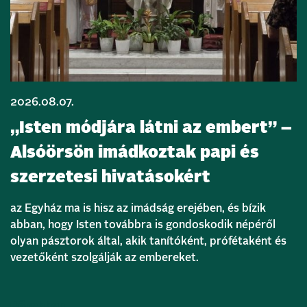
2026.08.07.
„Isten módjára látni az embert” –
Alsóörsön imádkoztak papi és
szerzetesi hivatásokért
az Egyház ma is hisz az imádság erejében, és bízik
abban, hogy Isten továbbra is gondoskodik népéről
olyan pásztorok által, akik tanítóként, prófétaként és
vezetőként szolgálják az embereket.
Bővebben