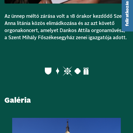
feliratkozás hírlevélre
Az ünnep méltó zárása volt a 18 órakor kezdődő Szent
Anna litánia közös elimádkozása és az azt követő
orgonakoncert, amelyet Dankos Attila orgonaművész,
a Szent Mihály Főszékesegyház zenei igazgatója adott.
Galéria