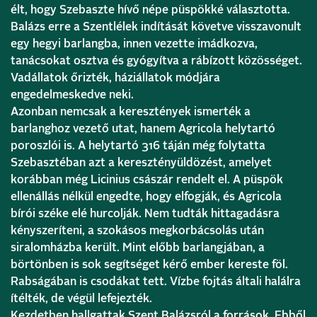
élt, hogy Szebaszte hívő népe püspökké választotta.
Balázs erre a Szentlélek indítását követve visszavonult
egy hegyi barlangba, innen vezette imádkozva,
tanácsokat osztva és gyógyítva a rábízott közösséget.
Vadállatok őrizték, háziállatok módjára
engedelmeskedve neki.
Azonban nemcsak a keresztények ismerték a
barlanghoz vezető utat, hanem Agricola helytartó
poroszlói is. A helytartó 316 táján még folytatta
Szebasztéban azt a keresztényüldözést, amelyet
korábban még Licinius császár rendelt el. A püspök
ellenállás nélkül engedte, hogy elfogják, és Agricola
bírói széke elé hurcolják. Nem tudták hittagadásra
kényszeríteni, a szokásos megkorbácsolás után
siralomházba került. Mint előbb barlangjában, a
börtönben is sok segítséget kérő ember kereste föl.
Rabságában is csodákat tett. Vízbe fojtás általi halálra
ítélték, de végül lefejezték.
Kezdetben hallgattak Szent Balázsról a források. Ebből