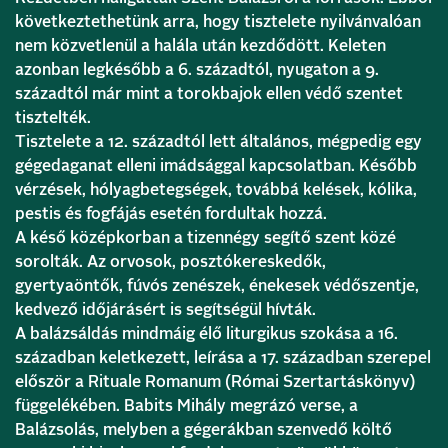
következtethetünk arra, hogy tisztelete nyilvánvalóan
nem közvetlenül a halála után kezdődött. Keleten
azonban legkésőbb a 6. századtól, nyugaton a 9.
századtól már mint a torokbajok ellen védő szentet
tisztelték.
Tisztelete a 12. századtól lett általános, mégpedig egy
gégedaganat elleni imádsággal kapcsolatban. Később
vérzések, hólyagbetegségek, továbbá kelések, kólika,
pestis és fogfájás esetén fordultak hozzá.
A késő középkorban a tizennégy segítő szent közé
sorolták. Az orvosok, posztókereskedők,
gyertyaöntők, fúvós zenészek, énekesek védőszentje,
kedvező időjárásért is segítségül hívták.
A balázsáldás mindmáig élő liturgikus szokása a 16.
században keletkezett, leírása a 17. században szerepel
először a Rituale Romanum (Római Szertartáskönyv)
függelékében. Babits Mihály megrázó verse, a
Balázsolás, melyben a gégerákban szenvedő költő