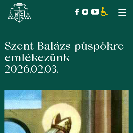
Szent Balázs püspökre
Skip
to
emlékezünk
content
2026.02.03.