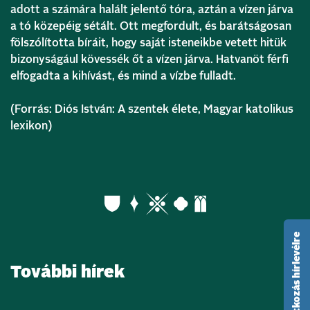
adott a számára halált jelentő tóra, aztán a vízen járva
a tó közepéig sétált. Ott megfordult, és barátságosan
fölszólította bíráit, hogy saját isteneikbe vetett hitük
bizonyságául kövessék őt a vízen járva. Hatvanöt férfi
elfogadta a kihívást, és mind a vízbe fulladt.
(Forrás: Diós István: A szentek élete, Magyar katolikus
lexikon)
feliratkozás hírlevélre
További hírek