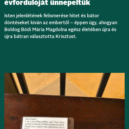
évfordulóját ünnepeltük
Isten jelenlétének felismerése hitet és bátor
döntéseket kíván az embertől – éppen úgy, ahogyan
Boldog Bódi Mária Magdolna egész életében újra és
újra bátran választotta Krisztust.
Bővebben