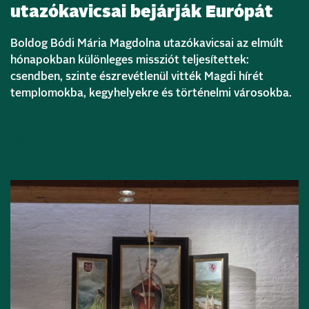
utazókavicsai bejárják Európát
Boldog Bódi Mária Magdolna utazókavicsai az elmúlt
hónapokban különleges missziót teljesítettek:
csendben, szinte észrevétlenül vitték Magdi hírét
templomokba, kegyhelyekre és történelmi városokba.
Bővebben