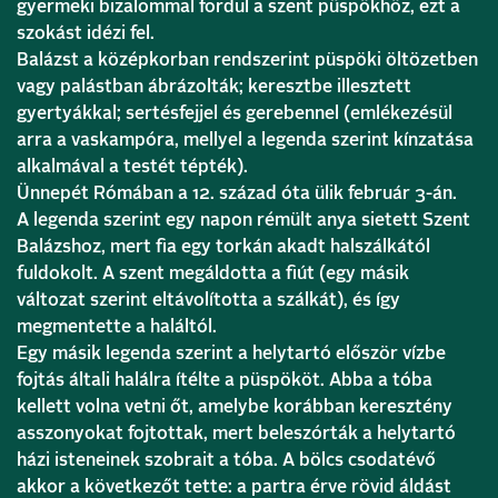
gyermeki bizalommal fordul a szent püspökhöz, ezt a
szokást idézi fel.
Balázst a középkorban rendszerint püspöki öltözetben
vagy palástban ábrázolták; keresztbe illesztett
gyertyákkal; sertésfejjel és gerebennel (emlékezésül
arra a vaskampóra, mellyel a legenda szerint kínzatása
alkalmával a testét tépték).
Ünnepét Rómában a 12. század óta ülik február 3-án.
A legenda szerint egy napon rémült anya sietett Szent
Balázshoz, mert fia egy torkán akadt halszálkától
fuldokolt. A szent megáldotta a fiút (egy másik
változat szerint eltávolította a szálkát), és így
megmentette a haláltól.
Egy másik legenda szerint a helytartó először vízbe
fojtás általi halálra ítélte a püspököt. Abba a tóba
kellett volna vetni őt, amelybe korábban keresztény
asszonyokat fojtottak, mert beleszórták a helytartó
házi isteneinek szobrait a tóba. A bölcs csodatévő
akkor a következőt tette: a partra érve rövid áldást