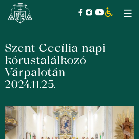
Szent Cecília-napi
Skip
to
kórustalálkozó
content
Várpalotán
2024.11.25.