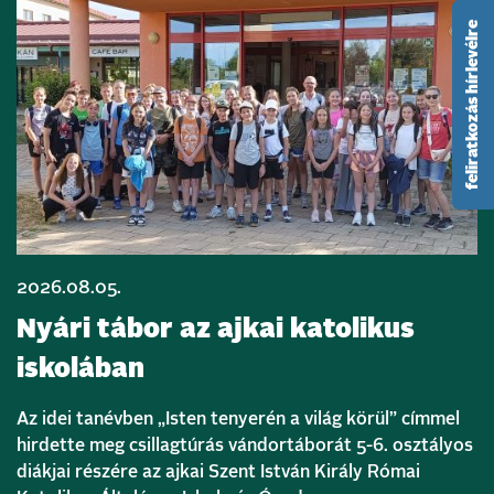
feliratkozás hírlevélre
2026.08.05.
Nyári tábor az ajkai katolikus
iskolában
Az idei tanévben „Isten tenyerén a világ körül” címmel
hirdette meg csillagtúrás vándortáborát 5-6. osztályos
diákjai részére az ajkai Szent István Király Római