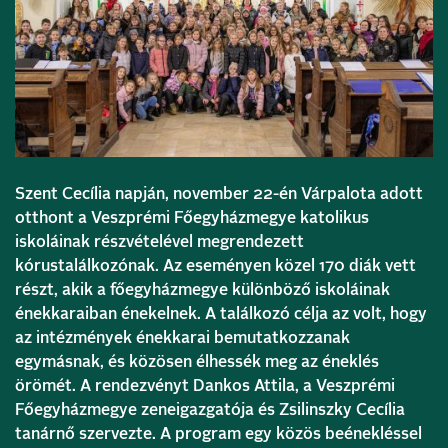
Szent Cecília napján, november 22-én Várpalota adott
otthont a Veszprémi Főegyházmegye katolikus
iskoláinak részvételével megrendezett
kórustalálkozónak. Az eseményen közel 170 diák vett
részt, akik a főegyházmegye különböző iskoláinak
énekkaraiban énekelnek. A találkozó célja az volt, hogy
az intézmények énekkarai bemutatkozzanak
egymásnak, és közösen élhessék meg az éneklés
örömét. A rendezvényt Dankos Attila, a Veszprémi
Főegyházmegye zeneigazgatója és Zsilinszky Cecília
tanárnő szervezte. A program egy közös beénekléssel