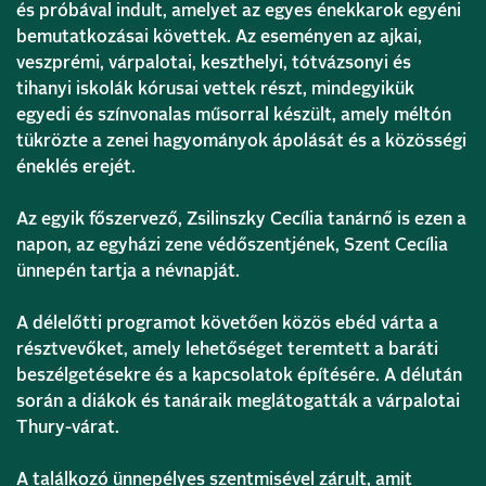
és próbával indult, amelyet az egyes énekkarok egyéni
bemutatkozásai követtek. Az eseményen az ajkai,
veszprémi, várpalotai, keszthelyi, tótvázsonyi és
tihanyi iskolák kórusai vettek részt, mindegyikük
egyedi és színvonalas műsorral készült, amely méltón
tükrözte a zenei hagyományok ápolását és a közösségi
éneklés erejét.
Az egyik főszervező, Zsilinszky Cecília tanárnő is ezen a
napon, az egyházi zene védőszentjének, Szent Cecília
ünnepén tartja a névnapját.
A délelőtti programot követően közös ebéd várta a
résztvevőket, amely lehetőséget teremtett a baráti
beszélgetésekre és a kapcsolatok építésére. A délután
során a diákok és tanáraik meglátogatták a várpalotai
Thury-várat.
A találkozó ünnepélyes szentmisével zárult, amit