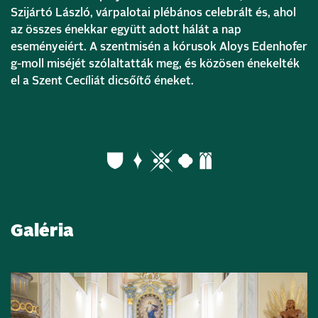
Szijártó László, várpalotai plébános celebrált és, ahol
az összes énekkar együtt adott hálát a nap
eseményeiért. A szentmisén a kórusok Aloys Edenhofer
g-moll miséjét szólaltatták meg, és közösen énekelték
el a Szent Cecíliát dicsőítő éneket.
Galéria