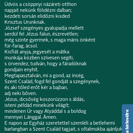
Üdvös a csöppnyi názáreti otthon
napjait nekünk fölidézni dalban;
kezdeti sorsán elidőzni kisded
Krisztus Urunknak.
József szegényes gyalupadja mellett
serdül fel Jézus falun, észrevétlen;
még szinte gyermek, s maga máris önként
fúr-farag, ácsol.
Kisfiát anyja, jegyesét a mátka
munkája közben szívesen segíti,
s örvendez, tudván, hogy a fáradóknak
gondjain enyhít.
Megtapasztalván, mi a gond, az ínség,
Szent Család, fogd fel gondját a szegénynek,
és aki tőled erőt kér a bajban,
adj neki bőven.
Jézus, dicsőség koszorúzzon s áldás,
isteni példád minekünk világít;
mindenen Úr vagy Atyáddal s a boldog
feliratkozás hírlevélre
mennyei Lánggal. Ámen.
E napon az Egyház szeretettel szemléli a betlehemi
barlangban a Szent Család tagjait, s oltalmukba ajánljuk