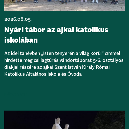
2026.08.05.
Nyári tábor az ajkai katolikus
iskolában
Az idei tanévben „Isten tenyerén a világ körül” címmel
hirdette meg csillagtúrás vándortáborát 5-6. osztályos
diákjai részére az ajkai Szent István Király Római
Katolikus Általános Iskola és Óvoda
Bővebben