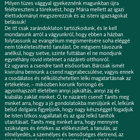
Milyen tüzes vággyal igyekeznénk magunkban újra
felébreszteni a törekvést, hogy Mária mellett az igazi
élettudományt megszerezzük és az isteni igazságokat
belássuk!
De itt csak zarándoklaton tartózkodunk, és le kell
mondanunk arról a vágyunkról, hogy ebben a házban
folytassunk az evangélium megismerésére soha eléggé
nem tökéletesíthető tanulást. De mégsem távozunk
anélkül, hogy sietve, szinte futtában el ne mondjunk
egynéhány rövid intelmet a názáreti otthonról.
Ez ugyanis a csendre tanít elsősorban. Bárcsak ismét
kivirulna bennünk a csend nagyrabecsülése, vagyis ennek
a csodálatos és nélkülözhetetlen lelki magatartásnak az
értékelése, – miközben korunk forrongó és
agyonhajszolt életében annyi jajkiáltás, annyi zaj és
kiabálás zaklat minket. Ó, te názáreti csend! Taníts meg
minket arra, hogy a jó gondolatokba merüljünk el, lelkünk
belső dolgaira figyeljünk, hogy nagy készséggel fogadjuk
be Isten titkos sugallatait és az igaz lelkű tanítók
utasításait. Taníts meg minket arra, hogy mennyire
szükséges és értékes az előkészület, a tanulás, az
elmélyedés, a személyes és bensőséges életrend, az