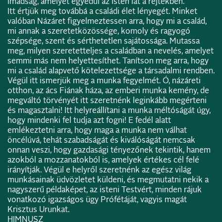
imádság, amelyet egyedül az Isten lát a rejtekben.
Itt értjük meg továbbá a családi élet lényegét. Minket
valóban Názáret figyelmeztessen arra, hogy mi a család,
mi annak a szeretetközössége, komoly és ragyogó
szépsége, szent és sérthetetlen sajátossága. Mutassa
meg, milyen szeretetteljes a családban a nevelés, amelyet
semmi más nem helyettesíthet. Tanítson meg arra, hogy
mi a család alapvető kötelezettsége a társadalmi rendben.
Végül itt ismerjük meg a munka fegyelmét. Ó, názáreti
otthon, az ács Fiának háza, az emberi munka kemény, de
megváltó törvényét itt szeretnénk leginkább megérteni
és magasztalni! Itt helyreállítani a munka méltóságát úgy,
hogy mindenki fel tudja azt fogni! E fedél alatt
emlékeztetni arra, hogy maga a munka nem válhat
öncélúvá, tehát szabadságát és kiválóságát nemcsak
onnan veszi, hogy gazdasági tényezőnek tekintik, hanem
azokból a mozzanatokból is, amelyek értékes cél felé
irányítják. Végül e helyről szeretnénk az egész világ
munkásainak üdvözletet küldeni, és megmutatni nekik a
nagyszerű példaképet, az isteni Testvért, minden rájuk
vonatkozó igazságos ügy Prófétáját, vagyis magát
Krisztus Urunkat.
HIMNUSZ