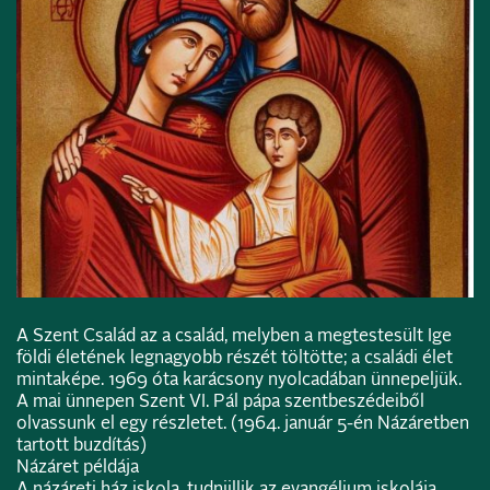
A Szent Család az a család, melyben a megtestesült Ige
földi életének legnagyobb részét töltötte; a családi élet
mintaképe. 1969 óta karácsony nyolcadában ünnepeljük.
A mai ünnepen Szent VI. Pál pápa szentbeszédeiből
olvassunk el egy részletet. (1964. január 5-én Názáretben
tartott buzdítás)
Názáret példája
A názáreti ház iskola, tudniillik az evangélium iskolája,