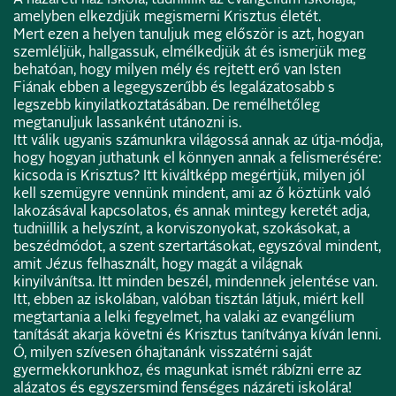
amelyben elkezdjük megismerni Krisztus életét.
Mert ezen a helyen tanuljuk meg először is azt, hogyan
szemléljük, hallgassuk, elmélkedjük át és ismerjük meg
behatóan, hogy milyen mély és rejtett erő van Isten
Fiának ebben a legegyszerűbb és legalázatosabb s
legszebb kinyilatkoztatásában. De remélhetőleg
megtanuljuk lassanként utánozni is.
Itt válik ugyanis számunkra világossá annak az útja-módja,
hogy hogyan juthatunk el könnyen annak a felismerésére:
kicsoda is Krisztus? Itt kiváltképp megértjük, milyen jól
kell szemügyre vennünk mindent, ami az ő köztünk való
lakozásával kapcsolatos, és annak mintegy keretét adja,
tudniillik a helyszínt, a korviszonyokat, szokásokat, a
beszédmódot, a szent szertartásokat, egyszóval mindent,
amit Jézus felhasznált, hogy magát a világnak
kinyilvánítsa. Itt minden beszél, mindennek jelentése van.
Itt, ebben az iskolában, valóban tisztán látjuk, miért kell
megtartania a lelki fegyelmet, ha valaki az evangélium
tanítását akarja követni és Krisztus tanítványa kíván lenni.
Ó, milyen szívesen óhajtanánk visszatérni saját
gyermekkorunkhoz, és magunkat ismét rábízni erre az
alázatos és egyszersmind fenséges názáreti iskolára!