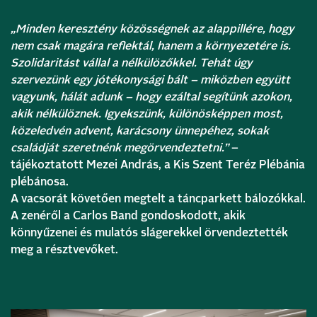
„Minden keresztény közösségnek az alappillére, hogy
nem csak magára reflektál, hanem a környezetére is.
Szolidaritást vállal a nélkülözőkkel. Tehát úgy
szervezünk egy jótékonysági bált – miközben együtt
vagyunk, hálát adunk – hogy ezáltal segítünk azokon,
akik nélkülöznek. Igyekszünk, különösképpen most,
közeledvén advent, karácsony ünnepéhez, sokak
családját szeretnénk megörvendeztetni.”
–
tájékoztatott Mezei András, a Kis Szent Teréz Plébánia
plébánosa.
A vacsorát követően megtelt a táncparkett bálozókkal.
A zenéről a Carlos Band gondoskodott, akik
könnyűzenei és mulatós slágerekkel örvendeztették
meg a résztvevőket.