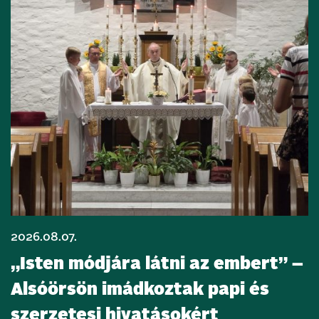
2026.08.07.
„Isten módjára látni az embert” –
Alsóörsön imádkoztak papi és
szerzetesi hivatásokért