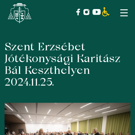
Szent Erzsébet
Skip
to
Jótékonysági Karitász
content
Bál Keszthelyen
2024.11.25.