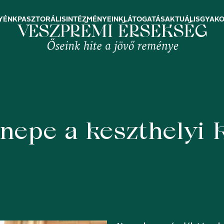
YÉNK
PASZTORÁLIS
INTÉZMÉNYEINK
LÁTOGATÁS
AKTUÁLIS
GYAKO
nepe a keszthelyi K