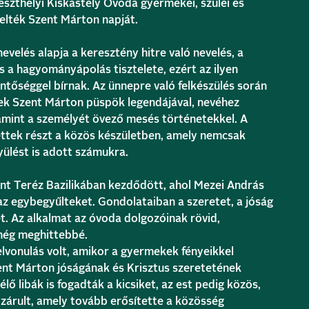
szthelyi Kiskastély Óvoda gyermekei, szülei és
lték Szent Márton napját.
velés alapja a keresztény hitre való nevelés, a
 a hagyományápolás tisztelete, ezért az ilyen
ntőséggel bírnak. Az ünnepre való felkészülés során
k Szent Márton püspök legendájával, nevéhez
amint a személyét övező mesés történetekkel. A
ettek részt a közös készületben, amely nemcsak
yülést is adott számukra.
nt Teréz Bazilikában kezdődött, ahol Mezei András
z egybegyűlteket. Gondolataiban a szeretet, a jóság
met. Az alkalmat az óvoda dolgozóinak rövid,
 még meghittebbé.
elvonulás volt, amikor a gyermekek fényeikkel
ent Márton jóságának és Krisztus szeretetének
lő libák is fogadták a kicsiket, az est pedig közös,
 zárult, amely tovább erősítette a közösség