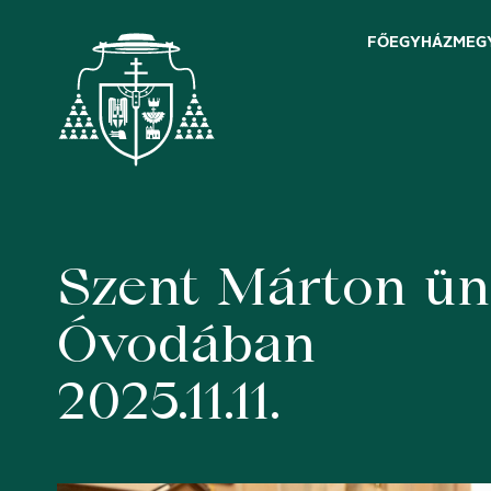
FŐEGYHÁZMEG
Szent Márton ün
Skip
to
content
Óvodában
2025.11.11.