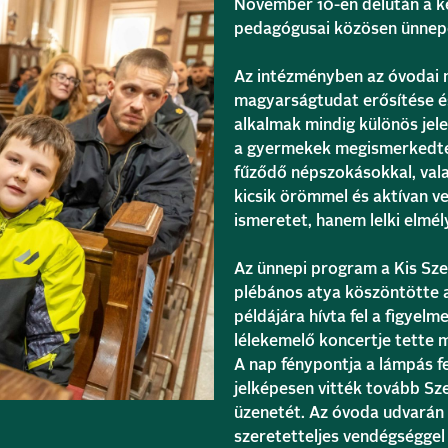
November 10-én délután a ke
pedagógusai közösen ünnepe
Az intézményben az óvodai ne
magyarságtudat erősítése és
alkalmak mindig különös jele
a gyermekek megismerkedte
fűződő népszokásokkal, val
kicsik örömmel és aktívan v
ismeretet, hanem lelki elmél
Az ünnepi program a Kis Sze
plébános atya köszöntötte a
példájára hívta fel a figyel
lélekemelő koncertje tette
A nap fénypontja a lámpás f
jelképesen vitték tovább Sz
üzenetét. Az óvoda udvarán é
szeretetteljes vendégséggel