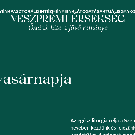
YÉNK
PASZTORÁLIS
INTÉZMÉNYEINK
LÁTOGATÁS
AKTUÁLIS
GYAKO
vasárnapja
Az egész liturgia célja a S
nevében kezdünk és fejezünk