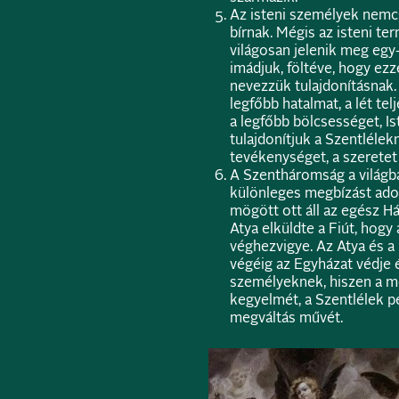
Az isteni személyek nemc
bírnak. Mégis az isteni 
világosan jelenik meg egy
imádjuk, föltéve, hogy ez
nevezzük tulajdonításnak. 
legfőbb hatalmat, a lét tel
a legfőbb bölcsességet, Is
tulajdonítjuk a Szentlélek
tevékenységet, a szeretet 
A Szentháromság a világb
különleges megbízást ado
mögött ott áll az egész 
Atya elküldte a Fiút, hog
véghezvigye. Az Atya és a
végéig az Egyházat védje é
személyeknek, hiszen a me
kegyelmét, a Szentlélek pe
megváltás művét.