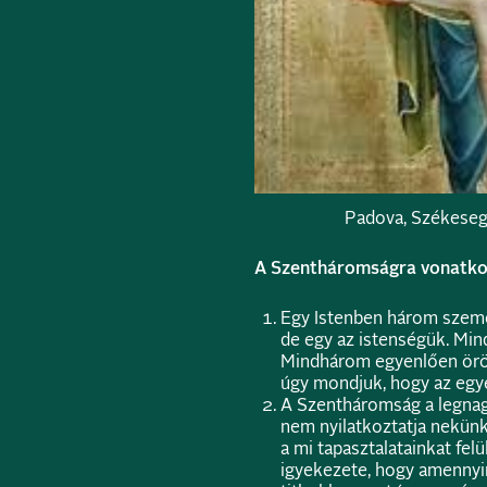
Padova, Székeseg
A Szentháromságra vonatkoz
Egy Istenben három személy
de egy az istenségük. Mi
Mindhárom egyenlően örök
úgy mondjuk, hogy az egye
A Szentháromság a legnagy
nem nyilatkoztatja nekünk
a mi tapasztalatainkat fel
igyekezete, hogy amennyir