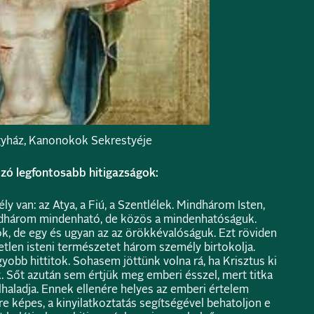
yház, Kanonokok Sekrestyéje
ó legfontosabb hitigazságok:
 van: az Atya, a Fiú, a Szentlélek. Mindhárom Isten,
ndhárom mindenható, de közös a mindenhatóságuk.
, de egy és ugyan az az örökkévalóságuk. Ezt röviden
tlen isteni természetet három személy birtokolja.
obb hittitok. Sohasem jöttünk volna rá, ha Krisztus ki
. Sőt azután sem értjük meg emberi ésszel, mert titka
ülhaladja. Ennek ellenére helyes az emberi értelem
e képes, a kinyilatkoztatás segítségével behatoljon e