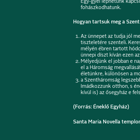
Egy-gyel léphetünk kapcs
fohászkodhatunk.
Hogyan tartsuk meg a Szen
Az ünnepet az tudja jól m
tiszteletére szenteli. Ker
mélyén ébren tartott hódo
ünnepi díszt kíván ezen a
Mélyedjünk el jobban e 
el a Háromság megvallását
életünkre, különösen a m
a Szentháromság legszebb
Imádkozzunk otthon, s én
kívül is) az ősegyház e fe
(Forrás: Éneklő Egyház)
Santa Maria Novella templo