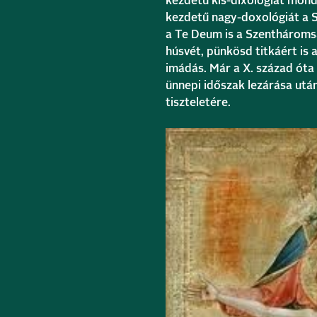
kezdetű kis-dixológiát mon
kezdetű nagy-doxológiát a S
a Te Deum is a Szenthároms
húsvét, pünkösd titkáért is 
imádás. Már a X. század óta
ünnepi időszak lezárása ut
tiszteletére.