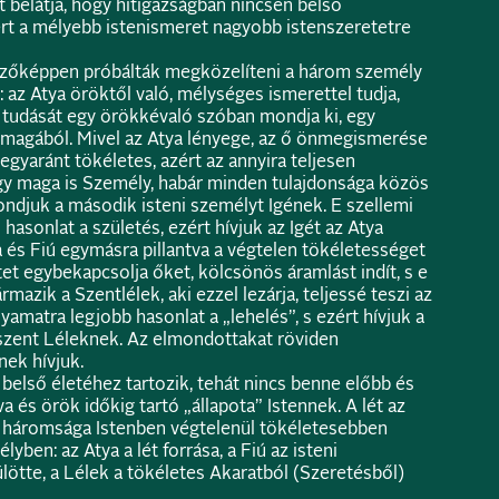
t belátja, hogy hitigazságban nincsen belső
rt a mélyebb istenismeret nagyobb istenszeretetre
zőképpen próbálták megközelíteni a három személy
 az Atya öröktől való, mélységes ismerettel tudja,
 tudását egy örökkévaló szóban mondja ki, egy
i magából. Mivel az Atya lényege, az ő önmegismerése
egyaránt tökéletes, azért az annyira teljesen
ogy maga is Személy, habár minden tulajdonsága közös
ondjuk a második isteni személyt Igének. E szellemi
hasonlat a születés, ezért hívjuk az Igét az Atya
a és Fiú egymásra pillantva a végtelen tökéletességet
etet egybekapcsolja őket, kölcsönös áramlást indít, s e
mazik a Szentlélek, aki ezzel lezárja, teljessé teszi az
olyamatra legjobb hasonlat a „lehelés”, s ezért hívjuk a
szent Léleknek. Az elmondottakat röviden
ek hívjuk.
belső életéhez tartozik, tehát nincs benne előbb és
 és örök időkig tartó „állapota” Istennek. A lét az
i háromsága Istenben végtelenül tökéletesebben
yben: az Atya a lét forrása, a Fiú az isteni
ötte, a Lélek a tökéletes Akaratból (Szeretésből)