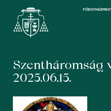
FŐEGYHÁZMEG
Szentháromság 
Skip
to
content
2025.06.15.