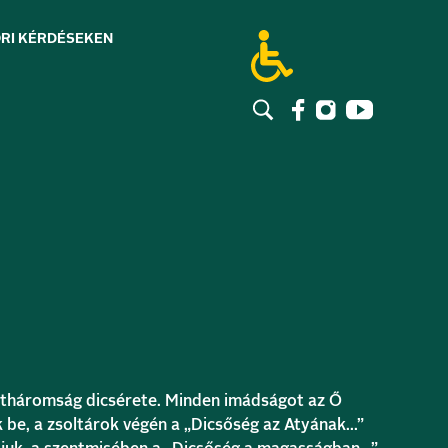
RI KÉRDÉSEK
EN
zentháromság dicsérete. Minden imádságot az Ő
 be, a zsoltárok végén a „Dicsőség az Atyának…”