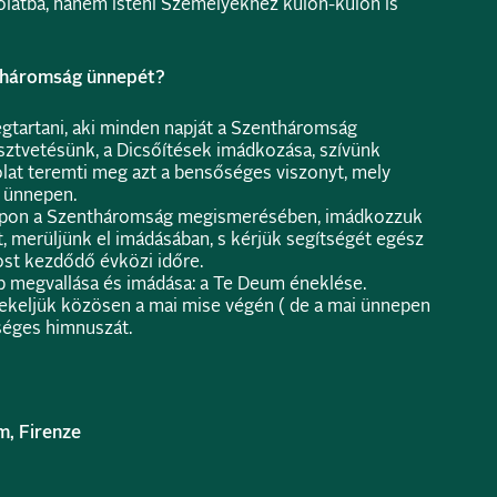
olatba, hanem isteni Személyekhez külön-külön is
tháromság ünnepét?
egtartani, aki minden napját a Szentháromság
esztvetésünk, a Dicsőítések imádkozása, szívünk
lat teremti meg azt a bensőséges viszonyt, mely
z ünnepen.
napon a Szentháromság megismerésében, imádkozzuk
, merüljünk el imádásában, s kérjük segítségét egész
ost kezdődő évközi időre.
 megvallása és imádása: a Te Deum éneklése.
ekeljük közösen a mai mise végén ( de a mai ünnepen
lséges himnuszát.
m, Firenze