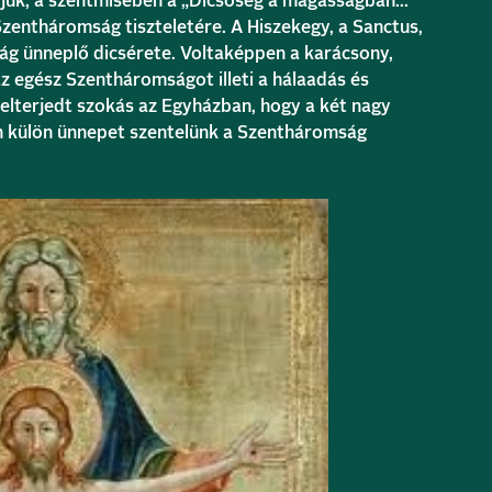
djuk, a szentmisében a „Dicsőség a magasságban…”
zentháromság tiszteletére. A Hiszekegy, a Sanctus,
ág ünneplő dicsérete. Voltaképpen a karácsony,
az egész Szentháromságot illeti a hálaadás és
 elterjedt szokás az Egyházban, hogy a két nagy
án külön ünnepet szentelünk a Szentháromság