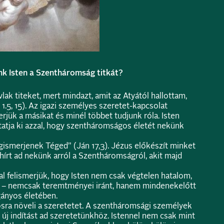
ünk Isten a Szentháromság titkát?
ak titeket, mert mindazt, amit az Atyától hallottam,
1.5, 15). Az igazi személyes szeretet-kapcsolat
jük a másikat és minél többet tudjunk róla. Isten
tatja ki azzal, hogy szentháromságos életét nekünk
gismerjenek Téged” (Ján 17,3). Jézus előkészít minket
 hírt ad nekünk arról a Szentháromságról, akit majd
al felismerjük, hogy Isten nem csak végtelen hatalom,
 – nemcsak teremtményei iránt, hanem mindenekelőtt
gányos életében.
sra növeli a szeretetet. A szentháromsági személyek
új indítást ad szeretetünkhöz. Istennel nem csak mint