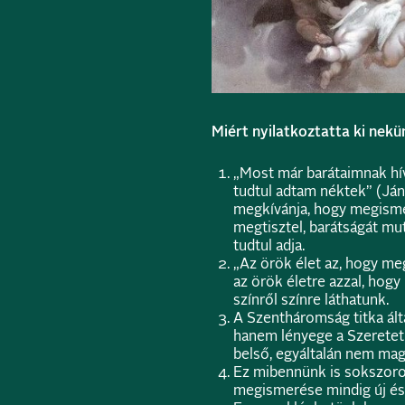
Miért nyilatkoztatta ki nek
„Most már barátaimnak hívl
tudtul adtam néktek” (Ján 
megkívánja, hogy megismer
megtisztel, barátságát mu
tudtul adja.
„Az örök élet az, hogy me
az örök életre azzal, hogy
színről színre láthatunk.
A Szentháromság titka ált
hanem lényege a Szeretet
belső, egyáltalán nem ma
Ez mibennünk is sokszoro
megismerése mindig új és 