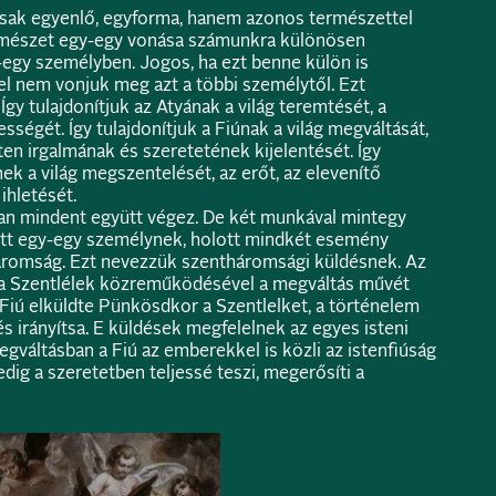
sak egyenlő, egyforma, hanem azonos természettel
természet egy-egy vonása számunkra különösen
-egy személyben. Jogos, ha ezt benne külön is
zel nem vonjuk meg azt a többi személytől. Ezt
Így tulajdonítjuk az Atyának a világ teremtését, a
jességét. Így tulajdonítjuk a Fiúnak a világ megváltását,
ten irgalmának és szeretetének kijelentését. Így
nek a világ megszentelését, az erőt, az elevenítő
ihletését.
an mindent együtt végez. De két munkával mintegy
tt egy-egy személynek, holott mindkét esemény
Háromság. Ezt nevezzük szentháromsági küldésnek. Az
y a Szentlélek közreműködésével a megváltás művét
 Fiú elküldte Pünkösdkor a Szentlelket, a történelem
s irányítsa. E küldések megfelelnek az egyes isteni
gváltásban a Fiú az emberekkel is közli az istenfiúság
dig a szeretetben teljessé teszi, megerősíti a