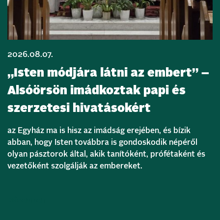
2026.08.07.
„Isten módjára látni az embert” –
Alsóörsön imádkoztak papi és
szerzetesi hivatásokért
az Egyház ma is hisz az imádság erejében, és bízik
abban, hogy Isten továbbra is gondoskodik népéről
olyan pásztorok által, akik tanítóként, prófétaként és
vezetőként szolgálják az embereket.
Bővebben