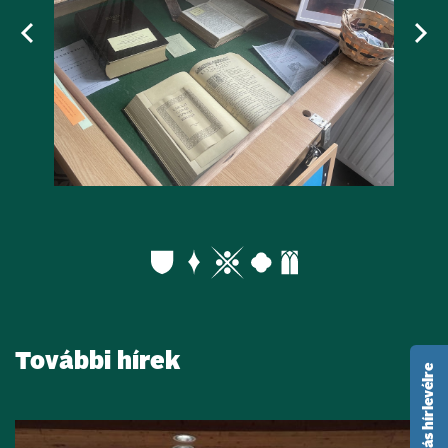
További hírek
feliratkozás hírlevélre