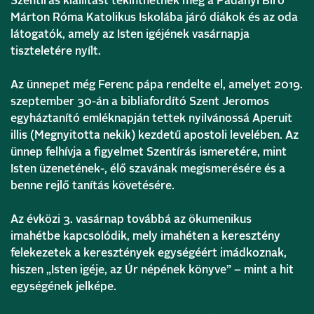
Szentírás kiállítást tekinthetnek meg a Padányi Bíró
Márton Róma Katolikus Iskolába járó diákok és az oda
látogatók, amely az Isten igéjének vasárnapja
tiszteletére nyílt.
Az ünnepet még Ferenc pápa rendelte el, amelyet 2019.
szeptember 30-án a bibliafordító Szent Jeromos
egyháztanító emléknapján tettek nyilvánossá Aperuit
illis (Megnyitotta nekik) kezdetű apostoli levelében. Az
ünnep felhívja a figyelmet Szentírás ismeretére, mint
Isten üzenetének-, élő szavának megismerésére és a
benne rejlő tanítás követésére.
Az évközi 3. vasárnap továbbá az ökumenikus
imahétbe kapcsolódik, mely imahéten a keresztény
felekezetek a keresztények egységéért imádkoznak,
hiszen „Isten igéje, az Úr népének könyve” – mint a hit
egységének jelképe.