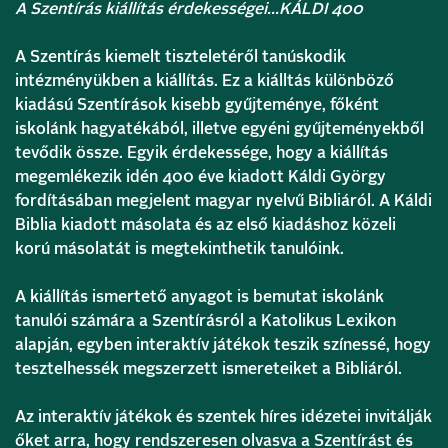
A Szentírás kiállítás érdekességei…KÁLDI 400
A Szentírás kiemelt tiszteletéről tanúskodik
intézményükben a kiállítás. Ez a kiálltás különböző
kiadású Szentírások kisebb gyűjteménye, főként
iskolánk hagyatékából, illetve egyéni gyűjteményekből
tevődik össze. Egyik érdekessége, hogy a kiállítás
megemlékezik idén 400 éve kiadott Káldi György
fordításában megjelent magyar nyelvű Bibliáról. A Káldi
Biblia kiadott másolata és az első kiadáshoz közeli
korú másolatát is megtekinthetik tanulóink.
A kiállítás ismertető anyagot is bemutat iskolánk
tanulói számára a Szentírásról a Katolikus Lexikon
alapján, egyben interaktív játékok teszik színessé, hogy
tesztelhessék megszerzett ismereteiket a Bibliáról.
Az interaktív játékok és szentek híres idézetei invitálják
őket arra, hogy rendszeresen olvasva a Szentírást és