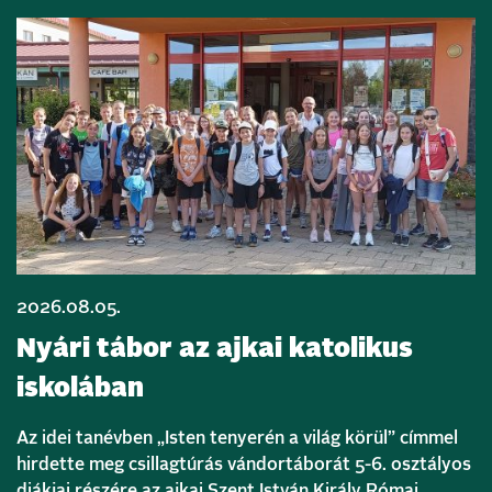
2026.08.05.
Nyári tábor az ajkai katolikus
iskolában
Az idei tanévben „Isten tenyerén a világ körül” címmel
hirdette meg csillagtúrás vándortáborát 5-6. osztályos
diákjai részére az ajkai Szent István Király Római