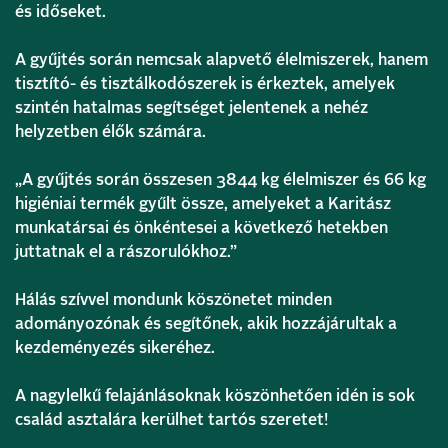
és időseket.
A gyűjtés során nemcsak alapvető élelmiszerek, hanem
tisztító- és tisztálkodószerek is érkeztek, amelyek
szintén hatalmas segítséget jelentenek a nehéz
helyzetben élők számára.
„A gyűjtés során összesen 3844 kg élelmiszer és 66 kg
higiéniai termék gyűlt össze, amelyeket a Karitász
munkatársai és önkéntesei a következő hetekben
juttatnak el a rászorulókhoz.”
Hálás szívvel mondunk köszönetet minden
adományozónak és segítőnek, akik hozzájárultak a
kezdeményezés sikeréhez.
A nagylelkű felajánlásoknak köszönhetően idén is sok
család asztalára kerülhet tartós szeretet!