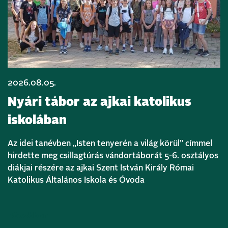
2026.08.05.
Nyári tábor az ajkai katolikus
iskolában
Az idei tanévben „Isten tenyerén a világ körül” címmel
hirdette meg csillagtúrás vándortáborát 5-6. osztályos
diákjai részére az ajkai Szent István Király Római
Katolikus Általános Iskola és Óvoda
Bővebben