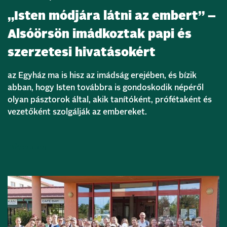
„Isten módjára látni az embert” –
Alsóörsön imádkoztak papi és
szerzetesi hivatásokért
az Egyház ma is hisz az imádság erejében, és bízik
abban, hogy Isten továbbra is gondoskodik népéről
olyan pásztorok által, akik tanítóként, prófétaként és
vezetőként szolgálják az embereket.
Bővebben