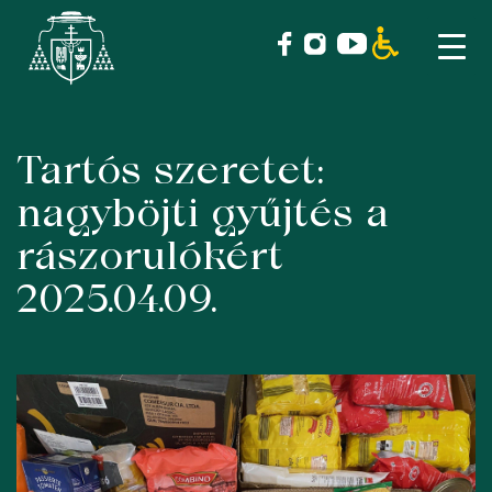
Tartós szeretet:
Skip
to
nagyböjti gyűjtés a
content
rászorulókért
2025.04.09.