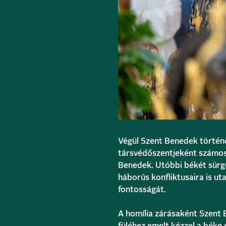
Végül Szent Benedek történe
társvédőszentjeként számos 
Benedek. Utóbbi békét sürg
háborús konfliktusaira is ut
fontosságát.
A homília zárásaként Szent 