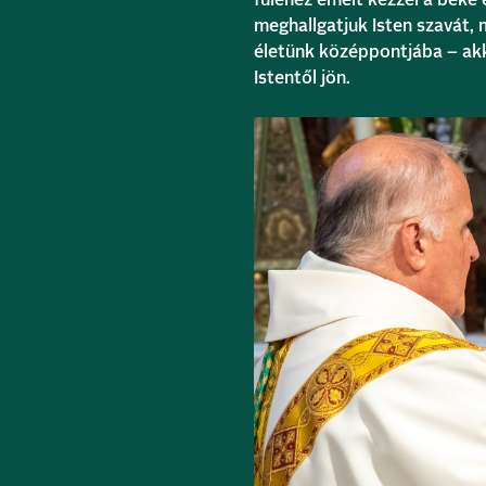
füléhez emelt kézzel a béke 
meghallgatjuk Isten szavát, 
életünk középpontjába – akk
Istentől jön.