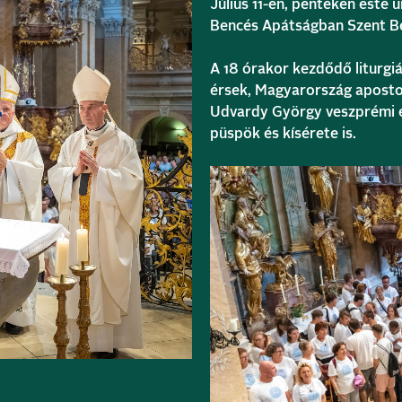
Július 11-én, pénteken este
Bencés Apátságban Szent Ben
A 18 órakor kezdődő liturgi
érsek, Magyarország apostoli
Udvardy György veszprémi é
püspök és kísérete is.