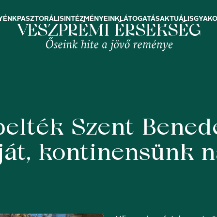
YÉNK
PASZTORÁLIS
INTÉZMÉNYEINK
LÁTOGATÁS
AKTUÁLIS
GYAKO
elték Szent Benede
ját, kontinensünk 