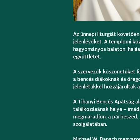
Az ünnepi liturgiát követőe
jelenlévőket. A templomi kö
hagyományos balatoni halász
együttlétet.
A szervezők köszönetüket fe
a bencés diákoknak és öregd
jelenlétükkel hozzájárultak
A Tihanyi Bencés Apátság al
találkozásának helye – imáds
megmaradjon: a párbeszéd, 
szolgálatában.
Michael W. Banach magyarors