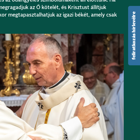
és az odafigyelés szimbólumaként áll előttünk. Ha
megragadjuk az Ő kötelét, és Krisztust állítjuk
feliratkozás hírlevélre
or megtapasztalhatjuk az igazi békét, amely csak