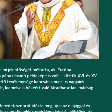
lmi jelentőségét méltatta, aki Európa
pápa névadó példaképe is volt – köztük XVI. és XV.
ető tevékenysége kapcsán a nuncius napjaink
alt, kiemelve a békéért való fáradhatatlan imádság
Benedek szobrát idézte meg újra: az olajággal és