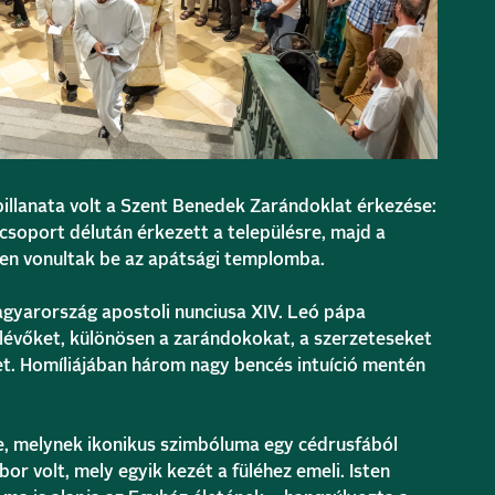
illanata volt a Szent Benedek Zarándoklat érkezése:
csoport délután érkezett a településre, majd a
sen vonultak be az apátsági templomba.
gyarország apostoli nunciusa XIV. Leó pápa
lévőket, különösen a zarándokokat, a szerzeteseket
t. Homíliájában három nagy bencés intuíció mentén
, melynek ikonikus szimbóluma egy cédrusfából
r volt, mely egyik kezét a füléhez emeli. Isten