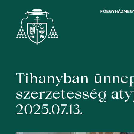
FŐEGYHÁZMEG
Tihanyban ünnep
Skip
to
content
szerzetesség aty
2025.07.13.