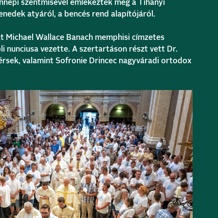
 ünnepi szentmisével emlékeztek meg a Tihanyi
edek atyáról, a bencés rend alapítójáról.
át Michael Wallace Banach memphisi címzetes
 nunciusa vezette. A szertartáson részt vett Dr.
rsek, valamint Sofronie Drincec nagyváradi ortodox