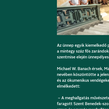
Az ünnep egyik kiemelkedő p
a mintegy száz fős zarándok
szentmise elején ünnepélye
Michael W. Banach érsek, Ma
nevében köszöntötte a jelen
és az ökumenikus vendégeke
elmélkedett:
– A meghallgatás művészete
faragott Szent Benedek-szobo