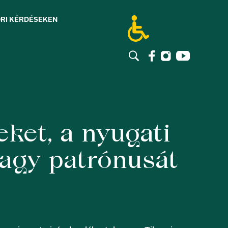
RI KÉRDÉSEK
EN
ket, a nyugati
nagy patrónusát