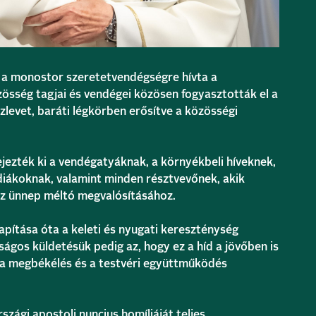
n a monostor szeretetvendégségre hívta a
zösség tagjai és vendégei közösen fogyasztották el a
levet, baráti légkörben erősítve a közösségi
jezték ki a vendégatyáknak, a környékbeli híveknek,
iákoknak, valamint minden résztvevőnek, akik
 az ünnep méltó megvalósításához.
apítása óta a keleti és nyugati kereszténység
ágos küldetésük pedig az, hogy ez a híd a jövőben is
a megbékélés és a testvéri együttműködés
zági apostoli nuncius homíliáját teljes