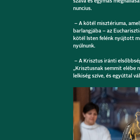
szava és egymás meghallása 
nuncius.
– A kötél misztériuma, amel
barlangjába – az Euchariszti
kötél Isten felénk nyújtott 
nyúlnunk.
– A Krisztus iránti elsőbbsé
„Krisztusnak semmit elébe n
lelkiség szíve, és egyúttal vá