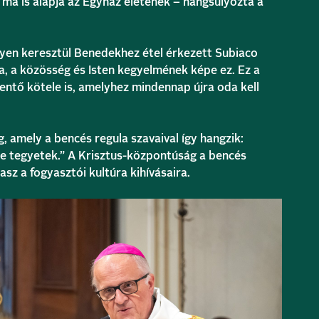
ma is alapja az Egyház életének – hangsúlyozta a
yen keresztül Benedekhez étel érkezett Subiaco
a, a közösség és Isten kegyelmének képe ez. Ez a
mentő kötele is, amelyhez mindennap újra oda kell
g, amely a bencés regula szavaival így hangzik:
e tegyetek.” A Krisztus-központúság a bencés
lasz a fogyasztói kultúra kihívásaira.