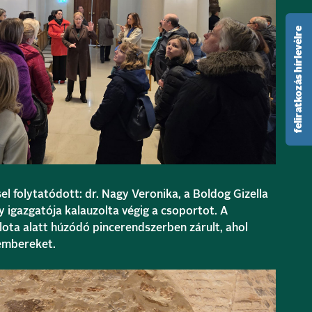
feliratkozás hírlevélre
l folytatódott: dr. Nagy Veronika, a Boldog Gizella
igazgatója kalauzolta végig a csoportot. A
lota alatt húzódó pincerendszerben zárult, ahol
embereket.