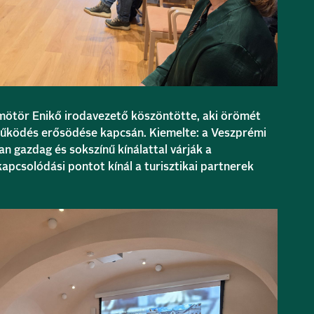
ötör Enikő irodavezető köszöntötte, aki örömét
működés erősödése kapcsán. Kiemelte: a Veszprémi
n gazdag és sokszínű kínálattal várják a
apcsolódási pontot kínál a turisztikai partnerek