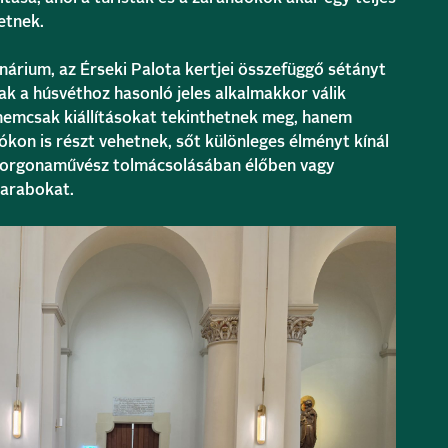
etnek.
árium, az Érseki Palota kertjei összefüggő sétányt
ak a húsvéthoz hasonló jeles alkalmakkor válik
nemcsak kiállításokat tekinthetnek meg, hanem
kon is részt vehetnek, sőt különleges élményt kínál
 orgonaművész tolmácsolásában élőben vagy
darabokat.