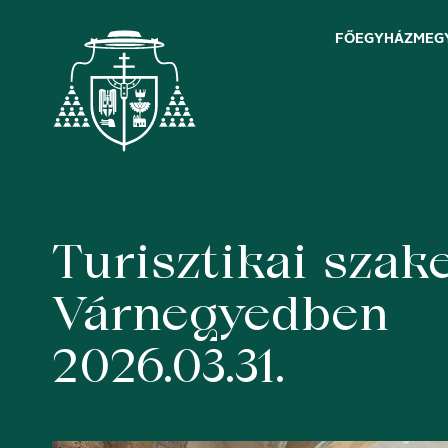
FŐEGYHÁZMEG
Turisztikai sza
Skip
to
content
Várnegyedben
2026.03.31.