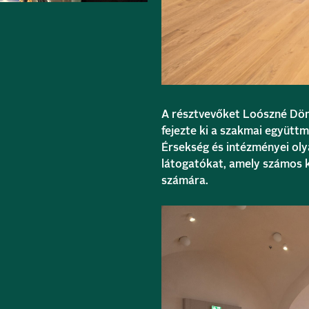
A résztvevőket Loószné Döm
fejezte ki a szakmai együtt
Érsekség és intézményei olya
látogatókat, amely számos k
számára.