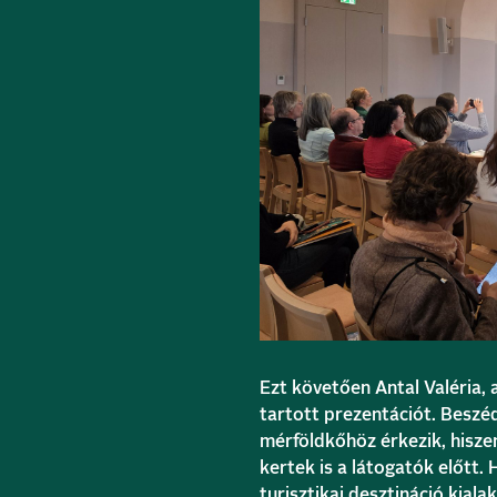
Ezt követően Antal Valéria, 
tartott prezentációt. Beszé
mérföldkőhöz érkezik, hiszen
kertek is a látogatók előtt.
turisztikai desztináció kiala