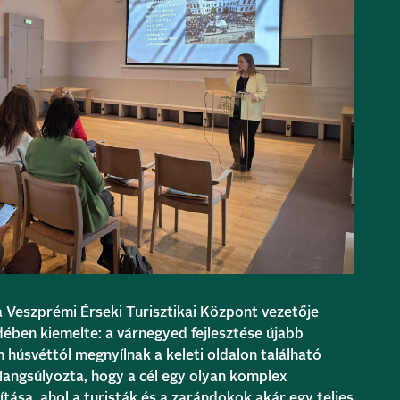
a Veszprémi Érseki Turisztikai Központ vezetője
dében kiemelte: a várnegyed fejlesztése újabb
 húsvéttól megnyílnak a keleti oldalon található
 Hangsúlyozta, hogy a cél egy olyan komplex
kítása, ahol a turisták és a zarándokok akár egy teljes