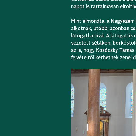
napot is tartalmasan eltölth
Mint elmondta, a Nagyszemin
alkotnak, utóbbi azonban cs
látogathatóvá. A látogatók 
vezetett sétákon, borkóstoló
az is, hogy Kosóczky Tamás
felvételről kérhetnek zenei 