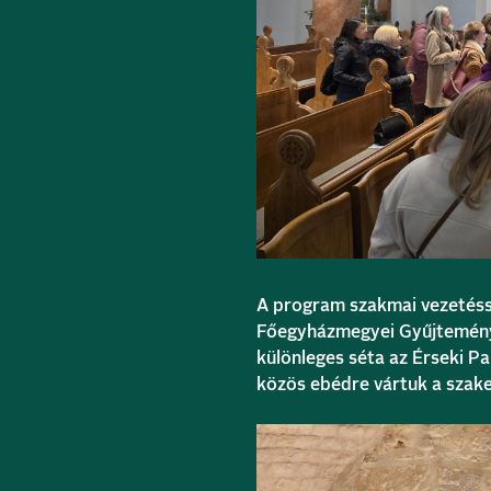
A program szakmai vezetésse
Főegyházmegyei Gyűjtemény 
különleges séta az Érseki Pa
közös ebédre vártuk a szak