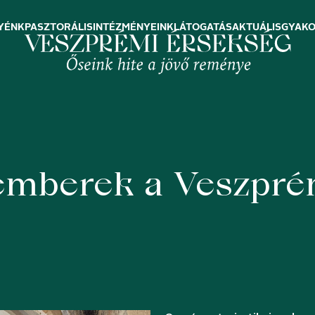
YÉNK
PASZTORÁLIS
INTÉZMÉNYEINK
LÁTOGATÁS
AKTUÁLIS
GYAKO
kemberek a Veszpré