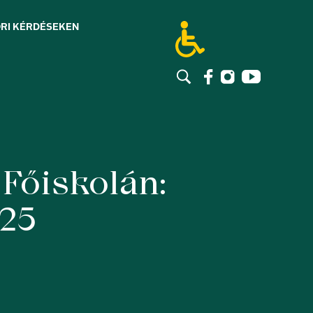
RI KÉRDÉSEK
EN
Főiskolán:
025