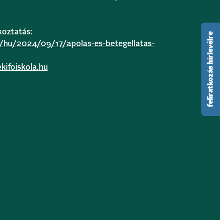
koztatás:
feliratkozás hírlevélre
hu/hu/2024/09/17/apolas-es-betegellatas-
ifoiskola.hu