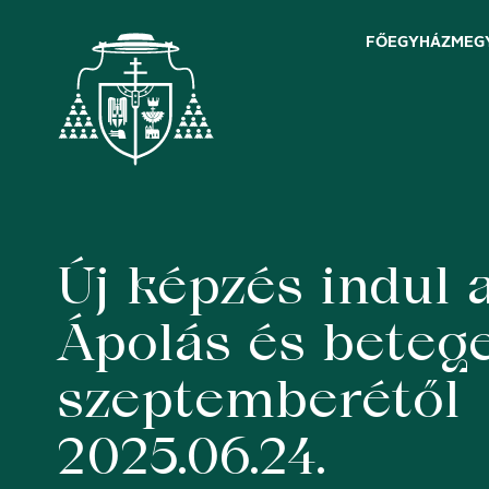
FŐEGYHÁZMEG
Új képzés indul 
Skip
to
content
Ápolás és betege
szeptemberétől
2025.06.24.