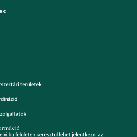
ek:
s
szertári területek
rdináció
zolgáltatók
formáció
elvi.hu felületen keresztül lehet jelentkezni az