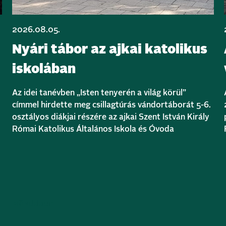
2026.08.05.
Nyári tábor az ajkai katolikus
iskolában
Az idei tanévben „Isten tenyerén a világ körül”
címmel hirdette meg csillagtúrás vándortáborát 5-6.
osztályos diákjai részére az ajkai Szent István Király
Római Katolikus Általános Iskola és Óvoda
Bővebben