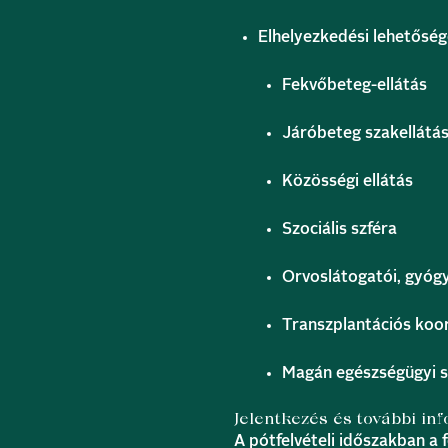
Elhelyezkedési lehetőség
Fekvőbeteg-ellátás
Járóbeteg szakellátá
Közösségi ellátás
Szociális szféra
Orvoslátogatói, gyógy
Transzplantációs koo
Magán egészségügyi s
Jelentkezés és további in
A pótfelvételi időszakban a f