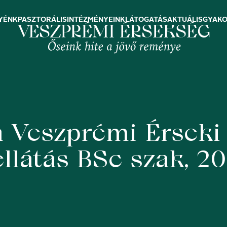
YÉNK
PASZTORÁLIS
INTÉZMÉNYEINK
LÁTOGATÁS
AKTUÁLIS
GYAKO
a Veszprémi Érseki 
llátás BSc szak, 2