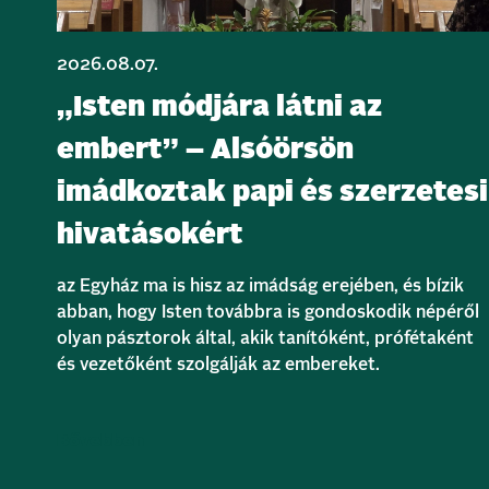
2026.08.07.
„Isten módjára látni az
embert” – Alsóörsön
imádkoztak papi és szerzetesi
hivatásokért
az Egyház ma is hisz az imádság erejében, és bízik
abban, hogy Isten továbbra is gondoskodik népéről
olyan pásztorok által, akik tanítóként, prófétaként
és vezetőként szolgálják az embereket.
Bővebben