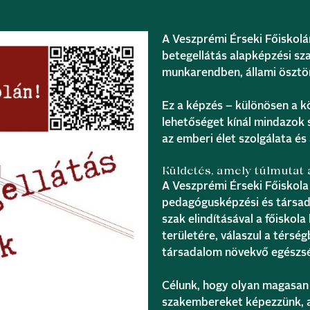
A Veszprémi Érseki Főiskolá
betegellátás alapképzési sza
munkarendben, állami ösztö
Ez a képzés – különösen a k
lehetőséget kínál mindazok 
az emberi élet szolgálata és
Küldetés, amely túlmutat
A Veszprémi Érseki Főiskola 
pedagógusképzési és társada
szak elindításával a főisko
területére, válaszul a térsé
társadalom növekvő egészsé
Célunk, hogy olyan magasan 
szakembereket képezzünk, ak