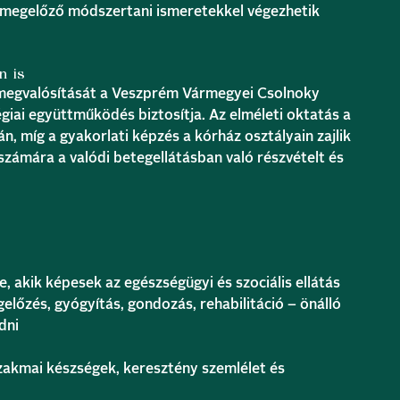
st megelőző módszertani ismeretekkel végezhetik
n is
megvalósítását a Veszprém Vármegyei Csolnoky
giai együttműködés biztosítja. Az elméleti oktatás a
, míg a gyakorlati képzés a kórház osztályain zajlik
 számára a valódi betegellátásban való részvételt és
, akik képesek az egészségügyi és szociális ellátás
előzés, gyógyítás, gondozás, rehabilitáció – önálló
dni
szakmai készségek, keresztény szemlélet és