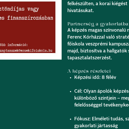
felkészülten, a korai kiégé
hivatásukat.
Partnerség a gyakorlatba
A képzés magas színvonalú 
Ferenc Kórházzal való straté
főiskola veszprémi kampuszán
majd, biztosítva a hallgatók
tapasztalatszerzést.
A képzés részletei
Képzési idő: 8 félév
Cél: Olyan ápolók képzése
különböző szintjein – meg
felelősséggel tevékenyke
Fókusz: Elméleti tudás, 
gyakorlati jártasság