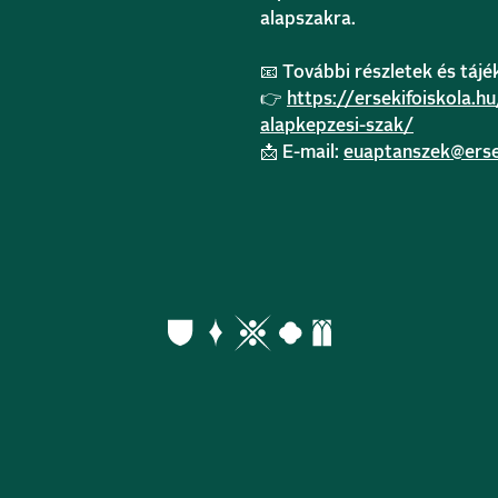
alapszakra.
📧 További részletek és tájé
👉
https://ersekifoiskola.
alapkepzesi-szak/
📩 E-mail:
euaptanszek@ersek