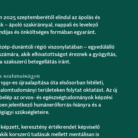
n 2025 szeptemberétől elindul az ápolás és
k – ápoló szakiránnyal, nappali és levelező
ndíjas és önköltséges formában egyaránt.
özép-dunántúli régió viszonylatában – egyedülálló
számára, akik elhivatottságot éreznek a gyógyítás,
 a szakszerű betegellátás iránt.
 a szakmaiságon
1991-es újraalapítása óta elsősorban hitéleti,
lomtudományi területeken folytat oktatást. Az új
la belép az orvos- és egészségtudományok képzési
gben jelentkező humánerőforrás-hiányra és a
gügyi szükségleteire.
képzett, keresztény értékrendet képviselő
ik korszerű tudásuk mellett mentálisan is