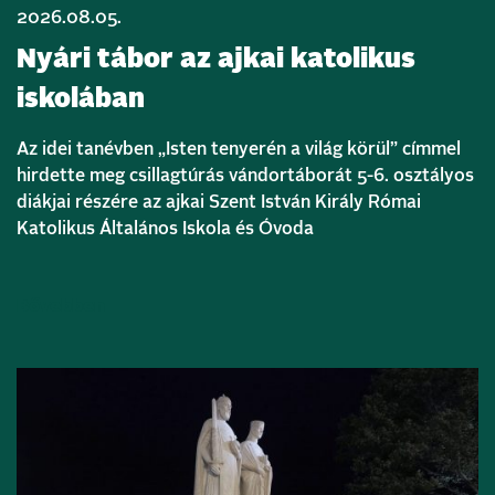
2026.08.05.
Nyári tábor az ajkai katolikus
iskolában
Az idei tanévben „Isten tenyerén a világ körül” címmel
hirdette meg csillagtúrás vándortáborát 5-6. osztályos
diákjai részére az ajkai Szent István Király Római
Katolikus Általános Iskola és Óvoda
Bővebben