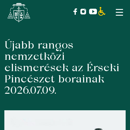
Újabb rangos
Skip
to
nemzetközi
content
elismerések az Érseki
Pincészet borainak
2026.07.09.