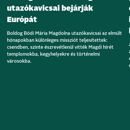
utazókavicsai bejárják
Európát
Boldog Bódi Mária Magdolna utazókavicsai az elmúlt
hónapokban különleges missziót teljesítettek:
csendben, szinte észrevétlenül vitték Magdi hírét
templomokba, kegyhelyekre és történelmi
városokba.
Bővebben