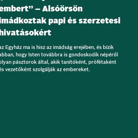
embert” – Alsóörsön
imádkoztak papi és szerzetesi
hivatásokért
az Egyház ma is hisz az imádság erejében, és bízik
abban, hogy Isten továbbra is gondoskodik népéről
olyan pásztorok által, akik tanítóként, prófétaként
és vezetőként szolgálják az embereket.
Bővebben