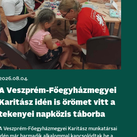
2026.08.04.
A Veszprém-Főegyházmegyei
Karitász idén is örömet vitt a
tekenyei napközis táborba
A Veszprém-Főegyházmegyei Karitász munkatársai
idén már harmadik alkalommal kapcsolódtak be a