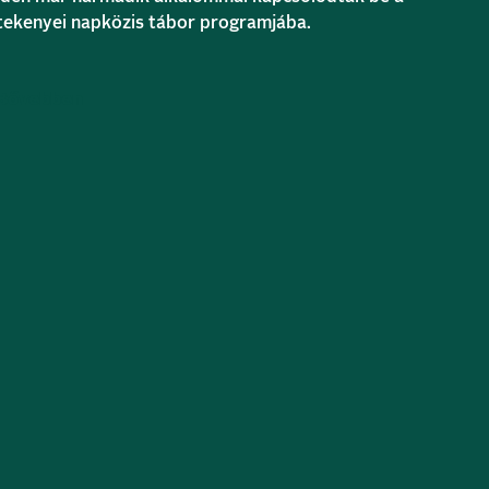
tekenyei napközis tábor programjába.
Bővebben