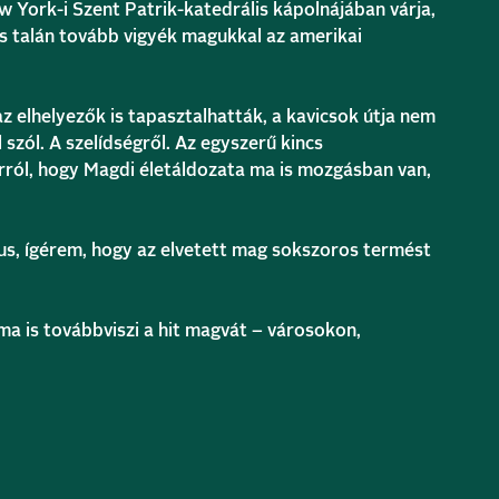
ew York-i Szent Patrik-katedrális kápolnájában várja,
és talán tovább vigyék magukkal az amerikai
z elhelyezők is tapasztalhatták, a kavicsok útja nem
 szól. A szelídségről. Az egyszerű kincs
ról, hogy Magdi életáldozata ma is mozgásban van,
us, ígérem, hogy az elvetett mag sokszoros termést
ma is továbbviszi a hit magvát – városokon,