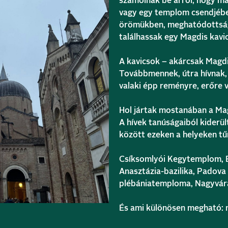
számolnak be arról, hogy má
vagy egy templom csendjében
örömükben, meghatódottságg
találhassak egy Magdis kavic
A kavicsok – akárcsak Magd
Továbbmennek, útra hívnak, m
valaki épp reményre, erőre 
Hol jártak mostanában a Ma
A hívek tanúságaiból kiderü
között ezeken a helyeken tűn
Csíksomlyói Kegytemplom, 
Anasztázia-bazilika, Padova 
plébániatemploma, Nagyvár
És ami különösen megható: m