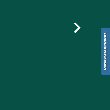
feliratkozás hírlevélre