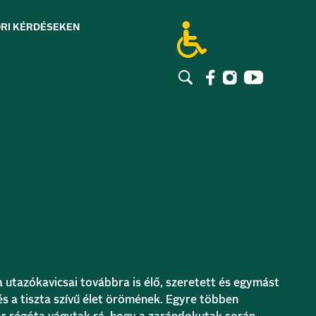
RI KÉRDÉSEK
EN
utazókavicsai továbbra is élő, szeretett és egymást
és a tiszta szívű élet örömének. Egyre többen