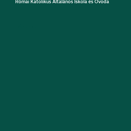
Római Katolikus Általános Iskola és Óvoda
Bővebben