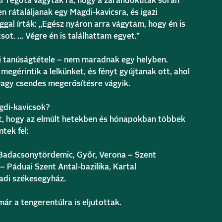
r régóta vágytak rá, hogy a zarándokutak során
 rátaláljanak egy Magdi-kavicsra, és igazi
al írták: „Egész nyáron arra vágytam, hogy én is
sot. … Végre én is találhattam egyet.”
i tanúságtétele – nem maradnak egy helyben.
egérintik a lelkünket, és fényt gyújtanak ott, ahol
vagy csendes megerősítésre vágyik.
gdi-kavicsok?
lt, hogy az elmúlt hetekben és hónapokban többek
tek fel:
Badacsonytördemic, Győr, Verona – Szent
– Páduai Szent Antal-bazilika, Kartal
adi székesegyház.
ár a tengerentúlra is eljutottak.