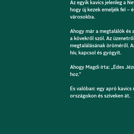
Az egyik kavics jelenleg a N
hogy új kezek emeljék fel – 
városokba.
Ahogy már a megtalálók és a
a kövekről szól. Az üzenetről
megtalálásának öröméről. Ar
hív, kapcsol és gyógyít.
Ahogy Magdi írta: „Édes Jéz
hoz.”
És valóban: egy apró kavics 
országokon és szíveken át.