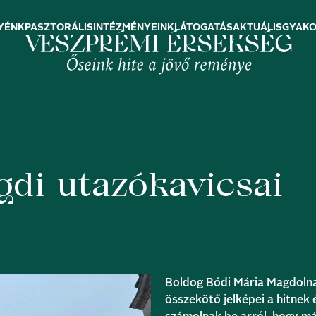
YÉNK
PASZTORÁLIS
INTÉZMÉNYEINK
LÁTOGATÁS
AKTUÁLIS
GYAKO
di utazókavicsai
Boldog Bódi Mária Magdolna 
összekötő jelképei a hitnek 