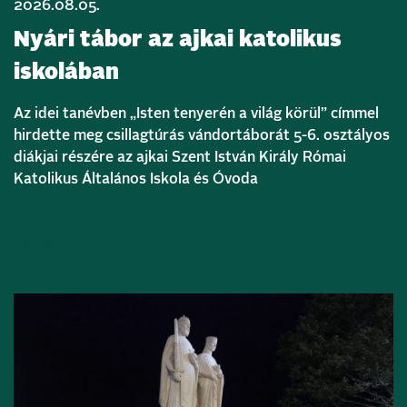
2026.08.05.
Nyári tábor az ajkai katolikus
iskolában
Az idei tanévben „Isten tenyerén a világ körül” címmel
hirdette meg csillagtúrás vándortáborát 5-6. osztályos
diákjai részére az ajkai Szent István Király Római
Katolikus Általános Iskola és Óvoda
Bővebben