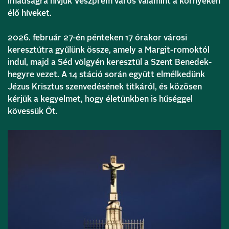
imádságra hívjuk Veszprém város valamint a környéken
élő híveket.
2026. február 27-én pénteken 17 órakor városi
keresztútra gyűlünk össze, amely a Margit-romoktól
indul, majd a Séd völgyén keresztül a Szent Benedek-
hegyre vezet. A 14 stáció során együtt elmélkedünk
Jézus Krisztus szenvedésének titkáról, és közösen
kérjük a kegyelmet, hogy életünkben is hűséggel
kövessük Őt.