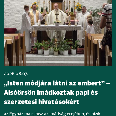
2026.08.07.
„Isten módjára látni az embert” –
Alsóörsön imádkoztak papi és
szerzetesi hivatásokért
az Egyház ma is hisz az imádság erejében, és bízik