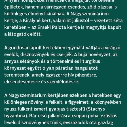
A nyári hónapokban nemcsak a megújult történelmi
épületek, hanem a várnegyed csendes, zöld oázisai is
különleges élményt kínálnak. A Nagyszeminárium
kertje, a Királyné kert, valamint júliustól – vezetett séta
keretében – az Érseki Palota kertje is megnyitja kapuit
a látogatók előtt.
A gondosan ápolt kertekben egymást váltják a virágzó
évelők, dísznövények és cserjék. A buja növényzet, az
árnyas sétányok és a történelmi és liturgikus
környezet együtt olyan páratlan hangulatot
teremtenek, amely egyszerre hív pihenésre,
elcsendesedésre és szemlélődésre.
A Nagyszeminárium kertjében ezekben a hetekben egy
különleges növény is felkelti a figyelmet: a köznyelvben
nyuszifülként ismert gyapjas tisztesfű (Stachys
byzantina). Bár első pillantásra csupán puha, ezüstös
levelű dísznövénynek tűnik, évszázadok óta gazdag