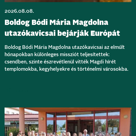
2026.08.08.
Boldog Bódi Mária Magdolna
utazókavicsai bejárják Európát
Boldog Bódi Mária Magdolna utazókavicsai az elmúlt
hónapokban különleges missziót teljesítettek:
csendben, szinte észrevétlenül vitték Magdi hírét
templomokba, kegyhelyekre és történelmi városokba.
Bővebben