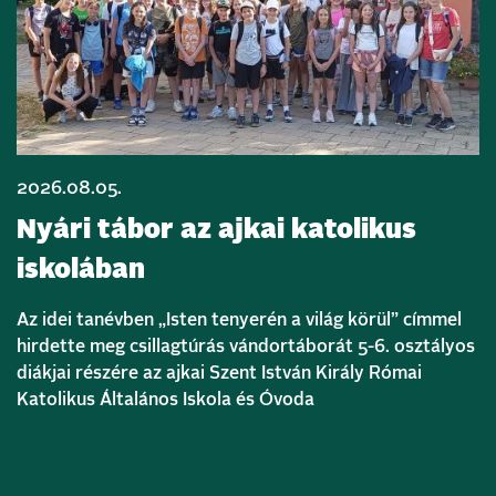
2026.08.05.
Nyári tábor az ajkai katolikus
iskolában
Az idei tanévben „Isten tenyerén a világ körül” címmel
hirdette meg csillagtúrás vándortáborát 5-6. osztályos
diákjai részére az ajkai Szent István Király Római
Katolikus Általános Iskola és Óvoda
Bővebben