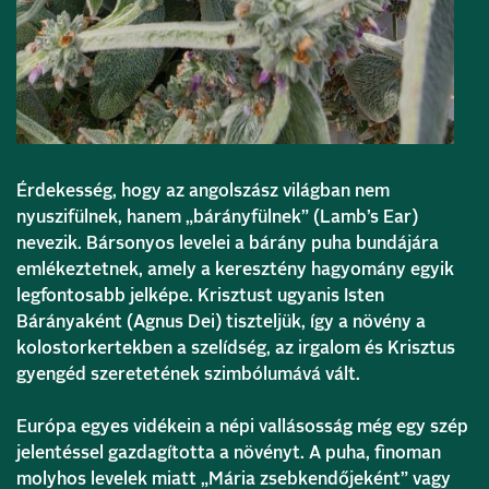
Érdekesség, hogy az angolszász világban nem
nyuszifülnek, hanem „bárányfülnek” (Lamb’s Ear)
nevezik. Bársonyos levelei a bárány puha bundájára
emlékeztetnek, amely a keresztény hagyomány egyik
legfontosabb jelképe. Krisztust ugyanis Isten
Bárányaként (Agnus Dei) tiszteljük, így a növény a
kolostorkertekben a szelídség, az irgalom és Krisztus
gyengéd szeretetének szimbólumává vált.
Európa egyes vidékein a népi vallásosság még egy szép
jelentéssel gazdagította a növényt. A puha, finoman
molyhos levelek miatt „Mária zsebkendőjeként” vagy