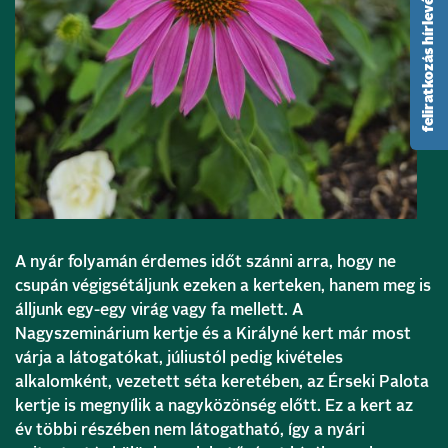
feliratkozás hírlevélre
A nyár folyamán érdemes időt szánni arra, hogy ne
csupán végigsétáljunk ezeken a kerteken, hanem meg is
álljunk egy-egy virág vagy fa mellett. A
Nagyszeminárium kertje és a Királyné kert már most
várja a látogatókat, júliustól pedig kivételes
alkalomként, vezetett séta keretében, az Érseki Palota
kertje is megnyílik a nagyközönség előtt. Ez a kert az
év többi részében nem látogatható, így a nyári