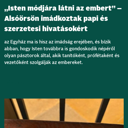
„Isten módjára látni az embert” –
Alsóörsön imádkoztak papi és
szerzetesi hivatásokért
az Egyház ma is hisz az imádság erejében, és bízik
abban, hogy Isten továbbra is gondoskodik népéről
olyan pásztorok által, akik tanítóként, prófétaként és
vezetőként szolgálják az embereket.
Bővebben