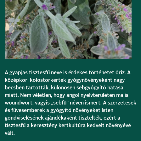
A gyapjas tisztesfű neve is érdekes történetet őriz. A
középkori kolostorkertek gyógynövényeként nagy
becsben tartották, különösen sebgyógyító hatása
miatt. Nem véletlen, hogy angol nyelvterületen ma is
woundwort, vagyis „sebfű” néven ismert. A szerzetesek
és füvesemberek a gyógyító növényeket Isten
gondviselésének ajándékaként tisztelték, ezért a
tisztesfű a keresztény kertkultúra kedvelt növényévé
vált.